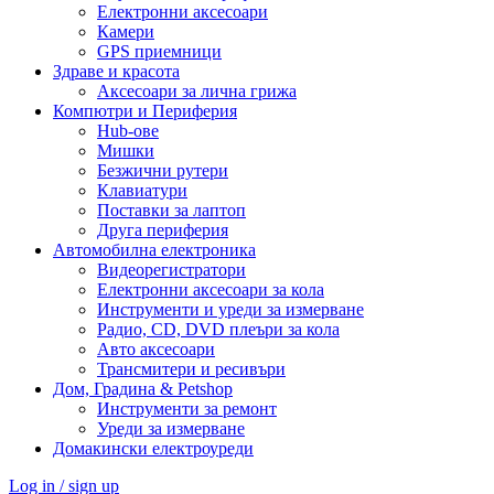
Електронни аксесоари
Камери
GPS приемници
Здраве и красота
Аксесоари за лична грижа
Компютри и Периферия
Hub-ове
Мишки
Безжични рутери
Клавиатури
Поставки за лаптоп
Друга периферия
Автомобилна електроника
Видеорегистратори
Електронни аксесоари за кола
Инструменти и уреди за измерване
Радио, CD, DVD плеъри за кола
Авто аксесоари
Трансмитери и ресивъри
Дом, Градина & Petshop
Инструменти за ремонт
Уреди за измерване
Домакински електроуреди
Log in / sign up