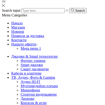
Search input
Search
Menu
Categories
Начало
Магазин
Новини
Правила за доставка
Контакти
Нашите оферти
Mega menu 1
Джаджи & Smart технологии
Фитнес гривни
Smart джаджи
Смарт часовничи
Кабели и адаптери
ТВ, Аудио, Фото & Gaming
Аудио HI-FI
Мултимедийни плеъри
Микрофони
Спортни видеокамери
Дронове
Конзоли & игри