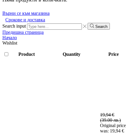
Върни се към магазина
Срокове и доставка
Search input
Search
Предишна страница
Начало
Wishlist
Product
Quantity
Price
19,94
€
(39.00 лв.)
Original price
was: 19,94 €