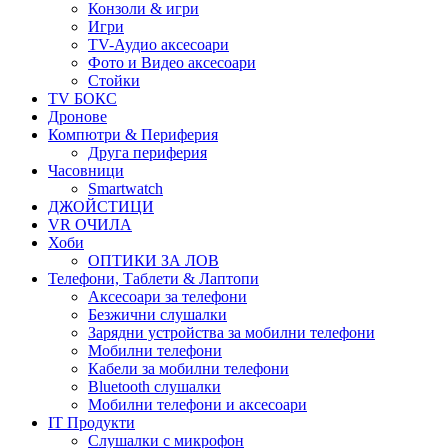
Конзоли & игри
Игри
TV-Аудио аксесоари
Фото и Видео аксесоари
Стойки
TV БОКС
Дронове
Компютри & Периферия
Друга периферия
Часовници
Smartwatch
ДЖОЙСТИЦИ
VR ОЧИЛА
Хоби
ОПТИКИ ЗА ЛОВ
Телефони, Таблети & Лаптопи
Аксесоари за телефони
Безжични слушалки
Зарядни устройства за мобилни телефони
Мобилни телефони
Кабели за мобилни телефони
Bluetooth слушалки
Мобилни телефони и аксесоари
IT Продукти
Слушалки с микрофон