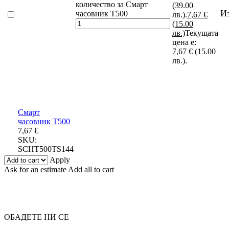
количество за Смарт
(39.00
И
часовник T500
лв.).
7,67
€
(15.00
лв.)
Текущата
цена е:
7,67 € (15.00
лв.).
Смарт
часовник T500
7,67
€
SKU:
SCHT500TS144
Apply
Ask for an estimate
Add all to cart
ОБАДЕТЕ НИ СЕ