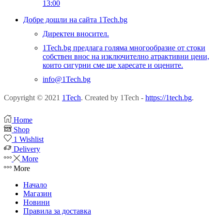
13:00
Добре дошли на сайта 1Tech.bg
Директен вносител.
1Tech.bg предлага голяма многообразие от стоки
собствен внос на изключително атрактивни цени,
които сигурни сме ще харесате и оцените.
info@1Tech.bg
Copyright © 2021
1Tech
. Created by 1Tech -
https://1tech.bg
.
Home
Shop
1
Wishlist
Delivery
More
More
Начало
Магазин
Новини
Правила за доставка