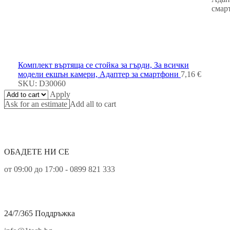
смар
Комплект въртяща се стойка за гърди, За всички
модели екшън камери, Адаптер за смартфони
7,16
€
SKU:
D30060
Apply
Ask for an estimate
Add all to cart
ОБАДЕТЕ НИ СЕ
от 09:00 до 17:00 - 0899 821 333
24/7/365 Поддръжка