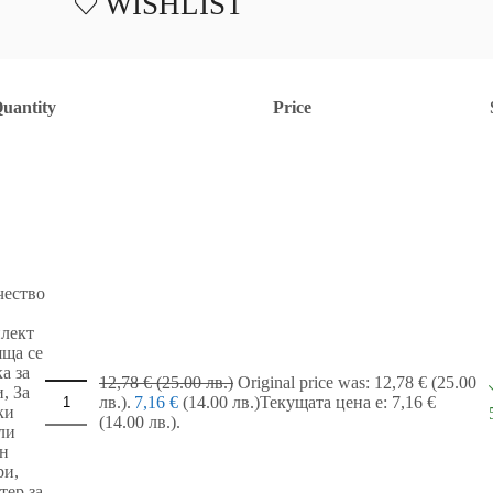
WISHLIST
uantity
Price
чество
лект
яща се
а за
12,78
€
(25.00 лв.)
Original price was: 12,78 € (25.00
, За
лв.).
7,16
€
(14.00 лв.)
Текущата цена е: 7,16 €
ки
(14.00 лв.).
ли
н
ри,
тер за