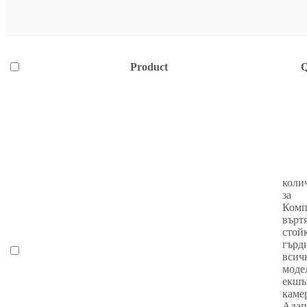
Product
Q
коли
за
Комп
върт
стойк
гърди
всич
моде
екшъ
каме
Адап