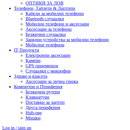
ОПТИКИ ЗА ЛОВ
Телефони, Таблети & Лаптопи
Кабели за мобилни телефони
Bluetooth слушалки
Мобилни телефони и аксесоари
Аксесоари за телефони
Безжични слушалки
Зарядни устройства за мобилни телефони
Мобилни телефони
IT Продукти
Електронни аксесоари
Камери
GPS приемници
Слушалки с микрофон
Здраве и красота
Аксесоари за лична грижа
Компютри и Периферия
Безжични рутери
Клавиатури
Поставки за лаптоп
Друга периферия
Hub-ове
Мишки
Log in / sign up