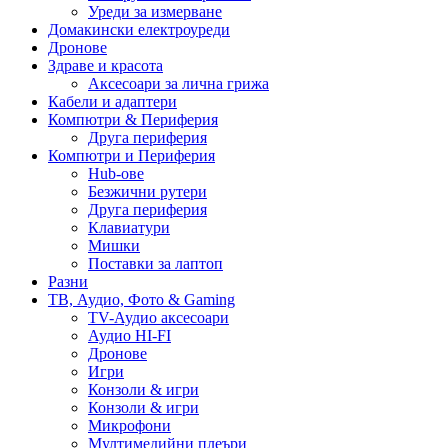
Уреди за измерване
Домакински електроуреди
Дронове
Здраве и красота
Аксесоари за лична грижа
Кабели и адаптери
Компютри & Периферия
Друга периферия
Компютри и Периферия
Hub-ове
Безжични рутери
Друга периферия
Клавиатури
Мишки
Поставки за лаптоп
Разни
ТВ, Аудио, Фото & Gaming
TV-Аудио аксесоари
Аудио HI-FI
Дронове
Игри
Конзоли & игри
Конзоли & игри
Микрофони
Мултимедийни плеъри