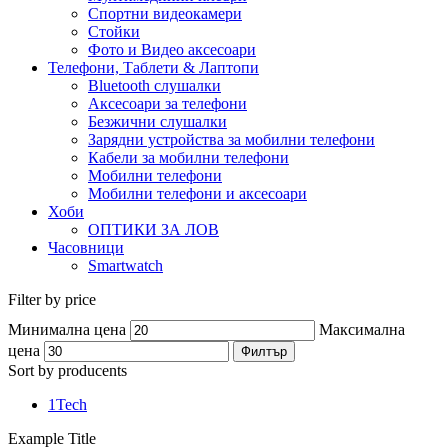
Спортни видеокамери
Стойки
Фото и Видео аксесоари
Телефони, Таблети & Лаптопи
Bluetooth слушалки
Аксесоари за телефони
Безжични слушалки
Зарядни устройства за мобилни телефони
Кабели за мобилни телефони
Мобилни телефони
Мобилни телефони и аксесоари
Хоби
ОПТИКИ ЗА ЛОВ
Часовници
Smartwatch
Filter by price
Минимална цена
Максимална
цена
Филтър
Sort by producents
1Tech
Example Title