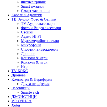
Фитнес гривни
Smart джаджи
Смарт часовничи
Кабели и адаптери
ТВ, Аудио, Фото & Gaming
TV-Аудио аксесоари
Фото и Видео аксесоари
Стойки
Аудио HI-FI
Мултимедийни плеъри
Микрофони
Спортни видеокамери
Дронове
Конзоли & игри
Конзоли & игри
Игри
TV БОКС
Дронове
Компютри & Периферия
Друга периферия
Часовници
Smartwatch
ДЖОЙСТИЦИ
VR ОЧИЛА
Хоби