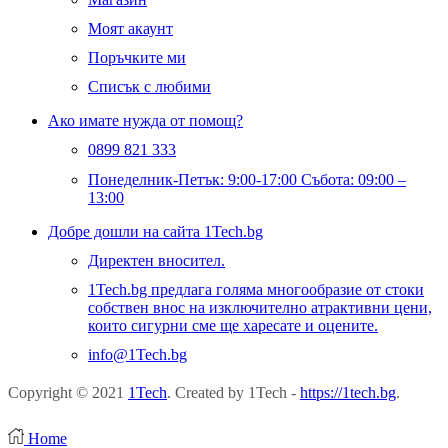
Моят акаунт
Поръчките ми
Списък с любими
Ако имате нужда от помощ?
0899 821 333
Понеделник-Петък: 9:00-17:00 Събота: 09:00 –
13:00
Добре дошли на сайта 1Tech.bg
Директен вносител.
1Tech.bg предлага голяма многообразие от стоки
собствен внос на изключително атрактивни цени,
които сигурни сме ще харесате и оцените.
info@1Tech.bg
Copyright © 2021
1Tech
. Created by 1Tech -
https://1tech.bg
.
Home