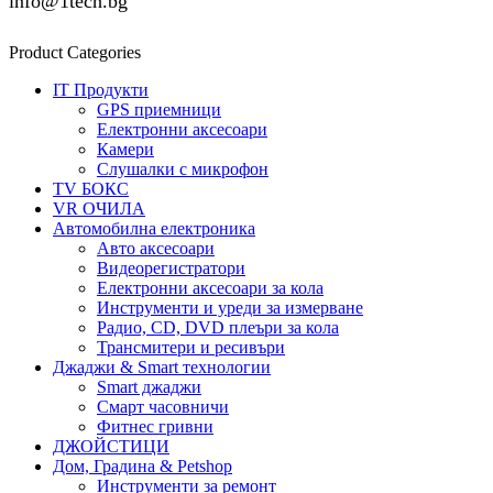
info@1tech.bg
Product Categories
IT Продукти
GPS приемници
Електронни аксесоари
Камери
Слушалки с микрофон
TV БОКС
VR ОЧИЛА
Автомобилна електроника
Авто аксесоари
Видеорегистратори
Електронни аксесоари за кола
Инструменти и уреди за измерване
Радио, CD, DVD плеъри за кола
Трансмитери и ресивъри
Джаджи & Smart технологии
Smart джаджи
Смарт часовничи
Фитнес гривни
ДЖОЙСТИЦИ
Дом, Градина & Petshop
Инструменти за ремонт