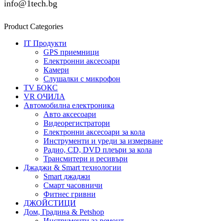
info@1tech.bg
Product Categories
IT Продукти
GPS приемници
Електронни аксесоари
Камери
Слушалки с микрофон
TV БОКС
VR ОЧИЛА
Автомобилна електроника
Авто аксесоари
Видеорегистратори
Електронни аксесоари за кола
Инструменти и уреди за измерване
Радио, CD, DVD плеъри за кола
Трансмитери и ресивъри
Джаджи & Smart технологии
Smart джаджи
Смарт часовничи
Фитнес гривни
ДЖОЙСТИЦИ
Дом, Градина & Petshop
Инструменти за ремонт