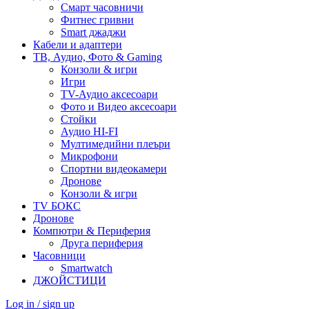
Смарт часовничи
Фитнес гривни
Smart джаджи
Кабели и адаптери
ТВ, Аудио, Фото & Gaming
Конзоли & игри
Игри
TV-Аудио аксесоари
Фото и Видео аксесоари
Стойки
Аудио HI-FI
Мултимедийни плеъри
Микрофони
Спортни видеокамери
Дронове
Конзоли & игри
TV БОКС
Дронове
Компютри & Периферия
Друга периферия
Часовници
Smartwatch
ДЖОЙСТИЦИ
Log in / sign up