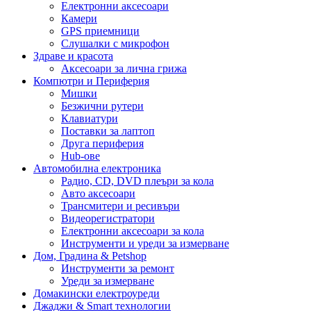
Електронни аксесоари
Камери
GPS приемници
Слушалки с микрофон
Здраве и красота
Аксесоари за лична грижа
Компютри и Периферия
Мишки
Безжични рутери
Клавиатури
Поставки за лаптоп
Друга периферия
Hub-ове
Автомобилна електроника
Радио, CD, DVD плеъри за кола
Авто аксесоари
Трансмитери и ресивъри
Видеорегистратори
Електронни аксесоари за кола
Инструменти и уреди за измерване
Дом, Градина & Petshop
Инструменти за ремонт
Уреди за измерване
Домакински електроуреди
Джаджи & Smart технологии