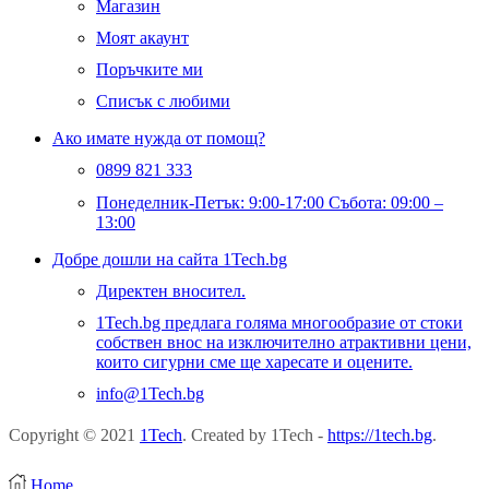
Магазин
Моят акаунт
Поръчките ми
Списък с любими
Ако имате нужда от помощ?
0899 821 333
Понеделник-Петък: 9:00-17:00 Събота: 09:00 –
13:00
Добре дошли на сайта 1Tech.bg
Директен вносител.
1Tech.bg предлага голяма многообразие от стоки
собствен внос на изключително атрактивни цени,
които сигурни сме ще харесате и оцените.
info@1Tech.bg
Copyright © 2021
1Tech
. Created by 1Tech -
https://1tech.bg
.
Home