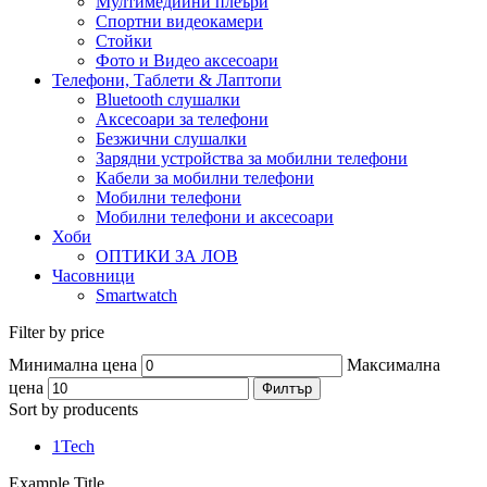
Мултимедийни плеъри
Спортни видеокамери
Стойки
Фото и Видео аксесоари
Телефони, Таблети & Лаптопи
Bluetooth слушалки
Аксесоари за телефони
Безжични слушалки
Зарядни устройства за мобилни телефони
Кабели за мобилни телефони
Мобилни телефони
Мобилни телефони и аксесоари
Хоби
ОПТИКИ ЗА ЛОВ
Часовници
Smartwatch
Filter by price
Минимална цена
Максимална
цена
Филтър
Sort by producents
1Tech
Example Title