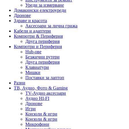
Уреди за измерване
Домакински електроуреди
Дронове
Здраве и красота
Аксесоари за лична грижа
Кабели и адаптери
Компютри & Периферия
Друга периферия
Компютри и Периферия
Hub-ове
Безжични рутери
Друга периферия
Клавиатури
Мишки
Поставки за лаптоп
Разни
ТВ, Аудио, Фото & Gaming
TV-Аудио аксесоари
Аудио HI-FI
Дронове
Игри
Конзоли & игри
Конзоли & игри
Микрофони