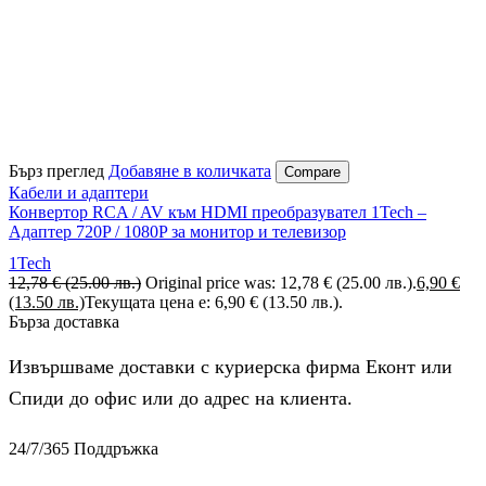
Бърз преглед
Добавяне в количката
Compare
Кабели и адаптери
Конвертор RCA / AV към HDMI преобразувател 1Tech –
Адаптер 720P / 1080P за монитор и телевизор
1Tech
12,78
€
(25.00 лв.)
Original price was: 12,78 € (25.00 лв.).
6,90
€
(13.50 лв.)
Текущата цена е: 6,90 € (13.50 лв.).
Бърза доставка
Извършваме доставки с куриерска фирма Еконт или
Спиди до офис или до адрес на клиента.
24/7/365 Поддръжка