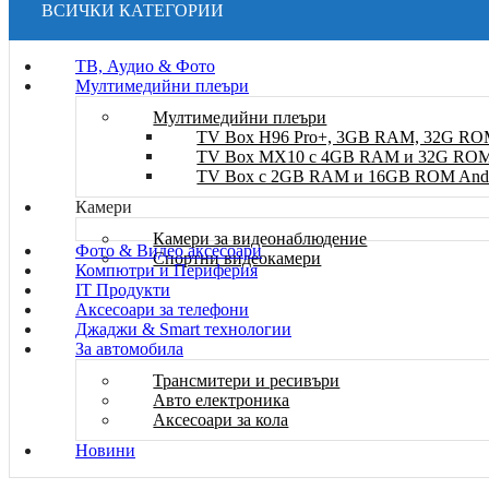
ВСИЧКИ КАТЕГОРИИ
ТВ, Аудио & Фото
Мултимедийни плеъри
Мултимедийни плеъри
TV Box H96 Pro+, 3GB RAM, 32G ROM
TV Box MX10 с 4GB RAM и 32G ROM A
TV Box с 2GB RAM и 16GВ ROM Andro
Камери
Камери за видеонаблюдение
Фото & Видео аксесоари
Спортни видеокамери
Компютри и Периферия
IT Продукти
Аксесоари за телефони
Джаджи & Smart технологии
За автомобила
Трансмитери и ресивъри
Авто електроника
Аксесоари за кола
Новини