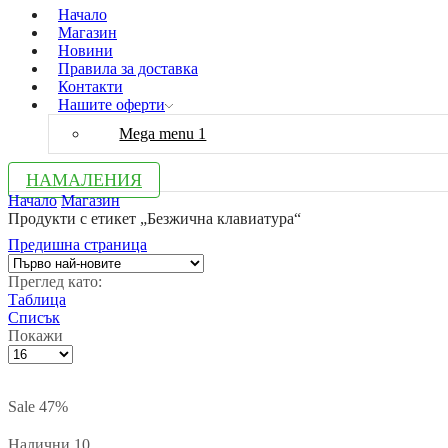
Начало
Магазин
Новини
Правила за доставка
Контакти
Нашите оферти
Mega menu 1
НАМАЛЕНИЯ
Начало
Магазин
Продукти с етикет „Безжична клавиатура“
Предишна страница
Преглед като:
Таблица
Списък
Покажи
Брой
продукти
на
Sale
47%
страница
Налични 10