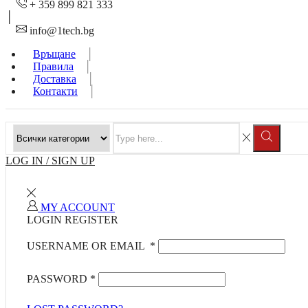
+ 359 899 821 333
info@1tech.bg
Връщане
Правила
Доставка
Контакти
SEARCH
Search
INPUT
LOG IN / SIGN UP
MY ACCOUNT
LOGIN
REGISTER
USERNAME OR EMAIL
*
PASSWORD
*