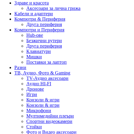
Здраве и красота
Аксесоари за лична грижа
Кабели и адаптери
Компютри & Периферия
Друга периферия
Компютри и Периферия
Hub-ове
Безжични рутери
Друга периферия
Клавиатури
Мишки
Поставки за лаптоп
Разни
ТВ, Аудио, Фото & Gaming
TV-Аудио аксесоари
Аудио HI-FI
Дронове
Игри
Конзоли & игри
Конзоли & игри
Микрофони
Мултимедийни плеъри
Спортни видеокамери
Стойки
Фото и Видео аксесоари