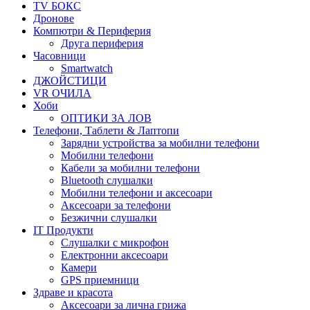
TV БОКС
Дронове
Компютри & Периферия
Друга периферия
Часовници
Smartwatch
ДЖОЙСТИЦИ
VR ОЧИЛА
Хоби
ОПТИКИ ЗА ЛОВ
Телефони, Таблети & Лаптопи
Зарядни устройства за мобилни телефони
Мобилни телефони
Кабели за мобилни телефони
Bluetooth слушалки
Мобилни телефони и аксесоари
Аксесоари за телефони
Безжични слушалки
IT Продукти
Слушалки с микрофон
Електронни аксесоари
Камери
GPS приемници
Здраве и красота
Аксесоари за лична грижа