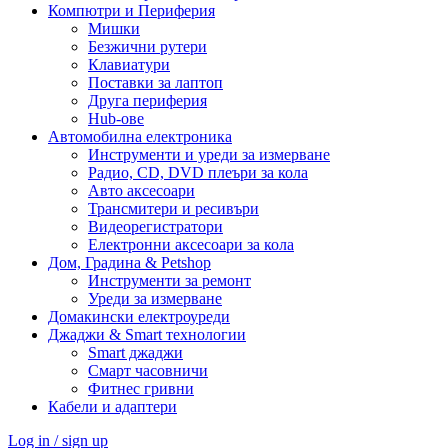
Компютри и Периферия
Мишки
Безжични рутери
Клавиатури
Поставки за лаптоп
Друга периферия
Hub-ове
Автомобилна електроника
Инструменти и уреди за измерване
Радио, CD, DVD плеъри за кола
Авто аксесоари
Трансмитери и ресивъри
Видеорегистратори
Електронни аксесоари за кола
Дом, Градина & Petshop
Инструменти за ремонт
Уреди за измерване
Домакински електроуреди
Джаджи & Smart технологии
Smart джаджи
Смарт часовничи
Фитнес гривни
Кабели и адаптери
Log in / sign up