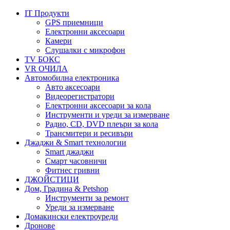
IT Продукти
GPS приемници
Електронни аксесоари
Камери
Слушалки с микрофон
TV БОКС
VR ОЧИЛА
Автомобилна електроника
Авто аксесоари
Видеорегистратори
Електронни аксесоари за кола
Инструменти и уреди за измерване
Радио, CD, DVD плеъри за кола
Трансмитери и ресивъри
Джаджи & Smart технологии
Smart джаджи
Смарт часовничи
Фитнес гривни
ДЖОЙСТИЦИ
Дом, Градина & Petshop
Инструменти за ремонт
Уреди за измерване
Домакински електроуреди
Дронове