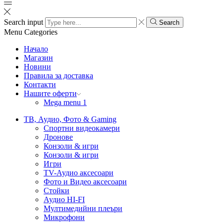
Search input
Search
Menu
Categories
Начало
Магазин
Новини
Правила за доставка
Контакти
Нашите оферти
Mega menu 1
ТВ, Аудио, Фото & Gaming
Спортни видеокамери
Дронове
Конзоли & игри
Конзоли & игри
Игри
TV-Аудио аксесоари
Фото и Видео аксесоари
Стойки
Аудио HI-FI
Мултимедийни плеъри
Микрофони