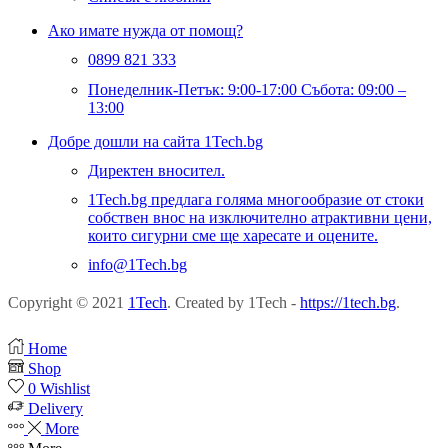
Ако имате нужда от помощ?
0899 821 333
Понеделник-Петък: 9:00-17:00 Събота: 09:00 –
13:00
Добре дошли на сайта 1Tech.bg
Директен вносител.
1Tech.bg предлага голяма многообразие от стоки
собствен внос на изключително атрактивни цени,
които сигурни сме ще харесате и оцените.
info@1Tech.bg
Copyright © 2021
1Tech
. Created by 1Tech -
https://1tech.bg
.
Home
Shop
0
Wishlist
Delivery
More