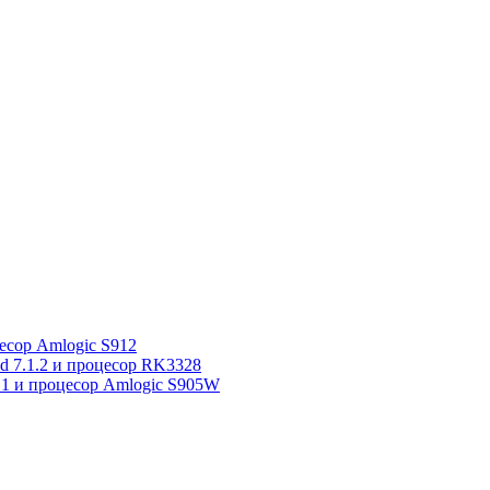
сор Amlogic S912
7.1.2 и процесор RK3328
1 и процесор Amlogic S905W