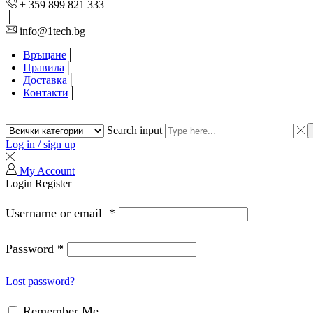
+ 359 899 821 333
info@1tech.bg
Връщане
Правила
Доставка
Контакти
Search input
Log in / sign up
My Account
Login
Register
Username or email
*
Password
*
Lost password?
Remember Me