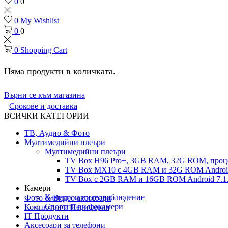
0
0
0
My Wishlist
0
0
0
Shopping Cart
Няма продукти в количката.
Върни се към магазина
Срокове и доставка
ВСИЧКИ КАТЕГОРИИ
ТВ, Аудио & Фото
Мултимедийни плеъри
Мултимедийни плеъри
TV Box H96 Pro+, 3GB RAM, 32G ROM, проце
TV Box MX10 с 4GB RAM и 32G ROM Android 
TV Box с 2GB RAM и 16GВ ROM Android 7.1.
Камери
Камери за видеонаблюдение
Фото & Видео аксесоари
Спортни видеокамери
Компютри и Периферия
IT Продукти
Аксесоари за телефони