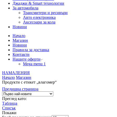
Джаджи & Smart технологии
За автомобила
Трансмитери и ресивъри
Авто електроника
Аксесоари за кола
Новини
Начало
Магазин
Новини
Правила за доставка
Контакти
Нашите оферти
Mega menu 1
НАМАЛЕНИЯ
Начало
Магазин
Продукти с етикет „влагомер“
Предишна страница
Преглед като:
Таблица
Списък
Покажи