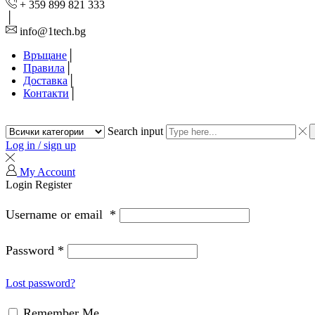
+ 359 899 821 333
info@1tech.bg
Връщане
Правила
Доставка
Контакти
Search input
Log in / sign up
My Account
Login
Register
Username or email
*
Password
*
Lost password?
Remember Me