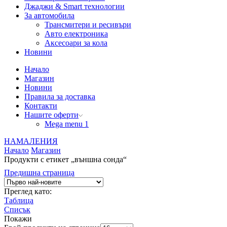
Джаджи & Smart технологии
За автомобила
Трансмитери и ресивъри
Авто електроника
Аксесоари за кола
Новини
Начало
Магазин
Новини
Правила за доставка
Контакти
Нашите оферти
Mega menu 1
НАМАЛЕНИЯ
Начало
Магазин
Продукти с етикет „външна сонда“
Предишна страница
Преглед като:
Таблица
Списък
Покажи