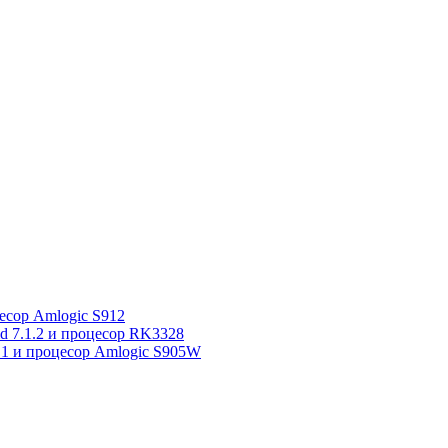
сор Amlogic S912
7.1.2 и процесор RK3328
1 и процесор Amlogic S905W