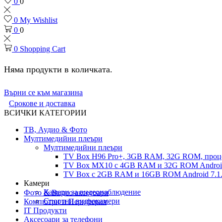
0
0
0
My Wishlist
0
0
0
Shopping Cart
Няма продукти в количката.
Върни се към магазина
Срокове и доставка
ВСИЧКИ КАТЕГОРИИ
ТВ, Аудио & Фото
Мултимедийни плеъри
Мултимедийни плеъри
TV Box H96 Pro+, 3GB RAM, 32G ROM, проце
TV Box MX10 с 4GB RAM и 32G ROM Android 
TV Box с 2GB RAM и 16GВ ROM Android 7.1.
Камери
Камери за видеонаблюдение
Фото & Видео аксесоари
Спортни видеокамери
Компютри и Периферия
IT Продукти
Аксесоари за телефони