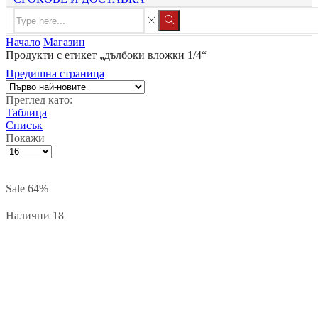
Search
input
Search
Начало
Магазин
Продукти с етикет „дълбоки вложки 1/4“
Предишна страница
Преглед като:
Таблица
Списък
Покажи
Брой
продукти
на
страница
Sale
64%
Налични 18