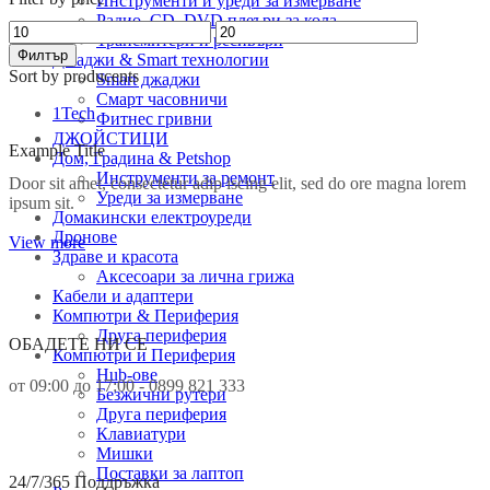
Инструменти и уреди за измерване
Радио, CD, DVD плеъри за кола
Минимална
Максимална
Трансмитери и ресивъри
цена
цена
Филтър
Джаджи & Smart технологии
Sort by producents
Smart джаджи
Смарт часовничи
1Tech
Фитнес гривни
ДЖОЙСТИЦИ
Example Title
Дом, Градина & Petshop
Инструменти за ремонт
Door sit amet, consectetur adip iscing elit, sed do ore magna lorem
Уреди за измерване
ipsum sit.
Домакински електроуреди
Дронове
View more
Здраве и красота
Аксесоари за лична грижа
Кабели и адаптери
Компютри & Периферия
Друга периферия
ОБАДЕТЕ НИ СЕ
Компютри и Периферия
Hub-ове
от 09:00 до 17:00 - 0899 821 333
Безжични рутери
Друга периферия
Клавиатури
Мишки
Поставки за лаптоп
24/7/365 Поддръжка