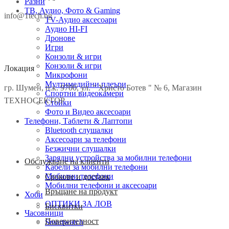
Разни
ТВ, Аудио, Фото & Gaming
info@1tech.bg
TV-Аудио аксесоари
Аудио HI-FI
Дронове
Игри
Конзоли & игри
Конзоли & игри
Локация
Микрофони
Мултимедийни плеъри
гр. Шумен, п.к. 9700, ул. " Христо Ботев " № 6, Магазин
Спортни видеокамери
ТЕХНОСЕКТОР
Стойки
Фото и Видео аксесоари
Телефони, Таблети & Лаптопи
Bluetooth слушалки
Аксесоари за телефони
Безжични слушалки
Зарядни устройства за мобилни телефони
Facebook
Twitter
Instagram
Pinterest
Linkedin
Youtube
Vimeo
Обслужване на клиенти
Кабели за мобилни телефони
Мобилни телефони
Срокове и доставк
Мобилни телефони и аксесоари
Връщане на продукт
Хоби
ОПТИКИ ЗА ЛОВ
Бисквитки
Часовници
Поверителност
Smartwatch