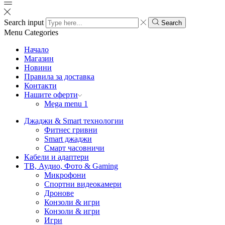
Search input
Search
Menu
Categories
Начало
Магазин
Новини
Правила за доставка
Контакти
Нашите оферти
Mega menu 1
Джаджи & Smart технологии
Фитнес гривни
Smart джаджи
Смарт часовничи
Кабели и адаптери
ТВ, Аудио, Фото & Gaming
Микрофони
Спортни видеокамери
Дронове
Конзоли & игри
Конзоли & игри
Игри