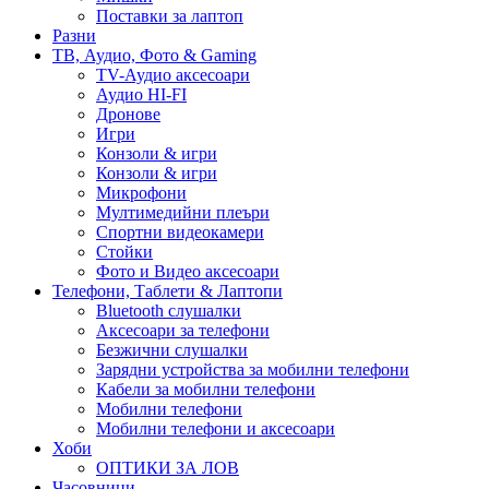
Поставки за лаптоп
Разни
ТВ, Аудио, Фото & Gaming
TV-Аудио аксесоари
Аудио HI-FI
Дронове
Игри
Конзоли & игри
Конзоли & игри
Микрофони
Мултимедийни плеъри
Спортни видеокамери
Стойки
Фото и Видео аксесоари
Телефони, Таблети & Лаптопи
Bluetooth слушалки
Аксесоари за телефони
Безжични слушалки
Зарядни устройства за мобилни телефони
Кабели за мобилни телефони
Мобилни телефони
Мобилни телефони и аксесоари
Хоби
ОПТИКИ ЗА ЛОВ
Часовници