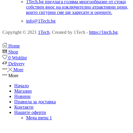
1Tech.bg предлага голяма многообразие от стоки
собствен внос на изключително атрактивни цени,
които сигурни сме ще харесате и оцените.
info@1Tech.bg
Copyright © 2021
1Tech
. Created by 1Tech -
https://1tech.bg
.
Home
Shop
0
Wishlist
Delivery
More
More
Начало
Магазин
Новини
Правила за доставка
Контакти
Нашите оферти
Mega menu 1