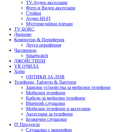
TV-Аудио аксесоари
Фото и Видео аксесоари
Стойки
Аудио HI-FI
Мултимедийни плеъри
TV БОКС
Дронове
Компютри & Периферия
Друга периферия
Часовници
Smartwatch
ДЖОЙСТИЦИ
VR ОЧИЛА
Хоби
ОПТИКИ ЗА ЛОВ
Телефони, Таблети & Лаптопи
Зарядни устройства за мобилни телефони
Мобилни телефони
Кабели за мобилни телефони
Bluetooth слушалки
Мобилни телефони и аксесоари
Аксесоари за телефони
Безжични слушалки
IT Продукти
Слушалки с микрофон