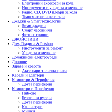
Електронни аксесоари за кола
Инструменти и уреди за измерване
Радио, CD, DVD плеъри за кола
Трансмитери и ресивъри
Джаджи & Smart технологии
Smart джаджи
Смарт часовничи
Фитнес гривни
ДЖОЙСТИЦИ
Дом, Градина & Petshop
Инструменти за ремонт
Уреди за измерване
Домакински електроуреди
Дронове
Здраве и красота
Аксесоари за лична грижа
Кабели и адаптери
Компютри & Периферия
Друга периферия
Компютри и Периферия
Hub-ове
Безжични рутери
Друга периферия
Клавиатури
Мишки