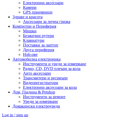
Електронни аксесоари
Камери
GPS приемници
Здраве и красота
Аксесоари за лична грижа
Компютри и Периферия
Мишки
Безжични рутери
Клавиатури
Поставки за лаптоп
Друга периферия
Hub-ове
Автомобилна електроника
Инструменти и уреди за измерване
Радио, CD, DVD плеъри за кола
Авто аксесоари
Трансмитери и ресивъри
Видеорегистратори
Електронни аксесоари за кола
Дом, Градина & Petshop
Инструменти за ремонт
Уреди за измерване
Домакински електроуреди
Log in / sign up