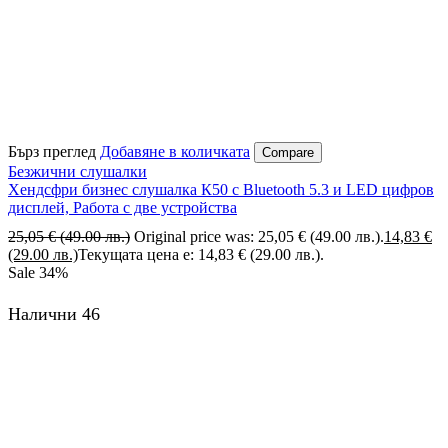
Бърз преглед
Добавяне в количката
Compare
Безжични слушалки
Хендсфри бизнес слушалка К50 с Bluetooth 5.3 и LED цифров
дисплей, Работа с две устройства
25,05
€
(49.00 лв.)
Original price was: 25,05 € (49.00 лв.).
14,83
€
(29.00 лв.)
Текущата цена е: 14,83 € (29.00 лв.).
Sale
34%
Налични 46