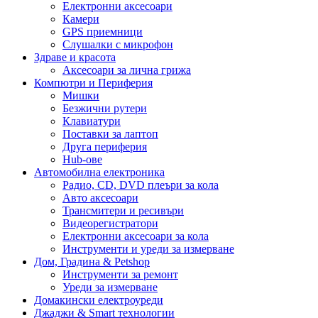
Електронни аксесоари
Камери
GPS приемници
Слушалки с микрофон
Здраве и красота
Аксесоари за лична грижа
Компютри и Периферия
Мишки
Безжични рутери
Клавиатури
Поставки за лаптоп
Друга периферия
Hub-ове
Автомобилна електроника
Радио, CD, DVD плеъри за кола
Авто аксесоари
Трансмитери и ресивъри
Видеорегистратори
Електронни аксесоари за кола
Инструменти и уреди за измерване
Дом, Градина & Petshop
Инструменти за ремонт
Уреди за измерване
Домакински електроуреди
Джаджи & Smart технологии