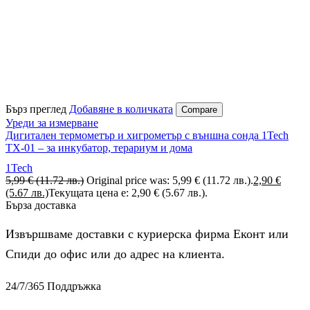
Бърз преглед
Добавяне в количката
Compare
Уреди за измерване
Дигитален термометър и хигрометър с външна сонда 1Tech
TX-01 – за инкубатор, терариум и дома
1Tech
5,99
€
(11.72 лв.)
Original price was: 5,99 € (11.72 лв.).
2,90
€
(5.67 лв.)
Текущата цена е: 2,90 € (5.67 лв.).
Бърза доставка
Извършваме доставки с куриерска фирма Еконт или
Спиди до офис или до адрес на клиента.
24/7/365 Поддръжка