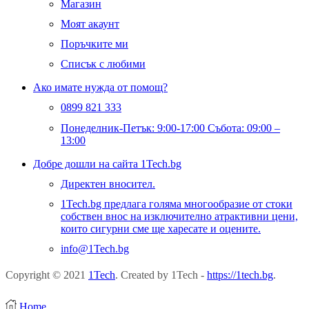
Магазин
Моят акаунт
Поръчките ми
Списък с любими
Ако имате нужда от помощ?
0899 821 333
Понеделник-Петък: 9:00-17:00 Събота: 09:00 –
13:00
Добре дошли на сайта 1Tech.bg
Директен вносител.
1Tech.bg предлага голяма многообразие от стоки
собствен внос на изключително атрактивни цени,
които сигурни сме ще харесате и оцените.
info@1Tech.bg
Copyright © 2021
1Tech
. Created by 1Tech -
https://1tech.bg
.
Home