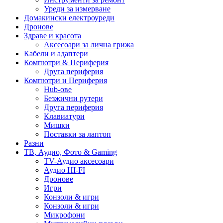
Уреди за измерване
Домакински електроуреди
Дронове
Здраве и красота
Аксесоари за лична грижа
Кабели и адаптери
Компютри & Периферия
Друга периферия
Компютри и Периферия
Hub-ове
Безжични рутери
Друга периферия
Клавиатури
Мишки
Поставки за лаптоп
Разни
ТВ, Аудио, Фото & Gaming
TV-Аудио аксесоари
Аудио HI-FI
Дронове
Игри
Конзоли & игри
Конзоли & игри
Микрофони