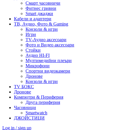
Смарт часовничи
Фитнес гривни
Smart джаджи
Кабели и адаптери
ТВ, Аудио, Фото & Gaming
Конзоли & игри
Игри
TV-Аудио аксесоари
Фото и Видео аксесоари
Стойки
Аудио HI-FI
Мултимедийни плеъри
Микрофони
Спортни видеокамери
Дронове
Конзоли & игри
TV БОКС
Дронове
Компютри & Периферия
Друга периферия
Часовници
Smartwatch
ДЖОЙСТИЦИ
Log in / sign up