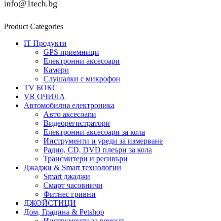
info@1tech.bg
Product Categories
IT Продукти
GPS приемници
Електронни аксесоари
Камери
Слушалки с микрофон
TV БОКС
VR ОЧИЛА
Автомобилна електроника
Авто аксесоари
Видеорегистратори
Електронни аксесоари за кола
Инструменти и уреди за измерване
Радио, CD, DVD плеъри за кола
Трансмитери и ресивъри
Джаджи & Smart технологии
Smart джаджи
Смарт часовничи
Фитнес гривни
ДЖОЙСТИЦИ
Дом, Градина & Petshop
Инструменти за ремонт