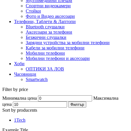
Мултимедийни плеъри
Спортни видеокамери
Стойки
Фото и Видео аксесоари
Телефони, Таблети & Лаптопи
Bluetooth слушалки
Аксесоари за телефони
Безжични слушалки
Зарядни устройства за мобилни телефони
Кабели за мобилни телефони
Мобилни телефони
Мобилни телефони и аксесоари
Хоби
ОПТИКИ ЗА ЛОВ
Часовници
Smartwatch
Filter by price
Минимална цена
Максимална
цена
Филтър
Sort by producents
1Tech
Example Title