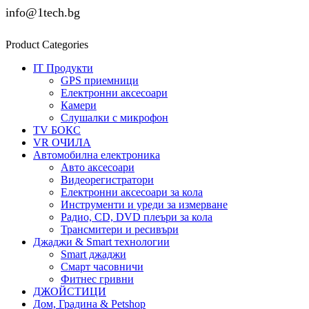
info@1tech.bg
Product Categories
IT Продукти
GPS приемници
Електронни аксесоари
Камери
Слушалки с микрофон
TV БОКС
VR ОЧИЛА
Автомобилна електроника
Авто аксесоари
Видеорегистратори
Електронни аксесоари за кола
Инструменти и уреди за измерване
Радио, CD, DVD плеъри за кола
Трансмитери и ресивъри
Джаджи & Smart технологии
Smart джаджи
Смарт часовничи
Фитнес гривни
ДЖОЙСТИЦИ
Дом, Градина & Petshop