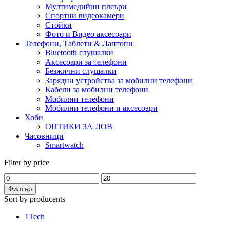
Мултимедийни плеъри
Спортни видеокамери
Стойки
Фото и Видео аксесоари
Телефони, Таблети & Лаптопи
Bluetooth слушалки
Аксесоари за телефони
Безжични слушалки
Зарядни устройства за мобилни телефони
Кабели за мобилни телефони
Мобилни телефони
Мобилни телефони и аксесоари
Хоби
ОПТИКИ ЗА ЛОВ
Часовници
Smartwatch
Filter by price
Филтър
Sort by producents
EXAMPLE TITLE
1Tech
Door sit amet, consectetur adip iscing elit, sed do ore