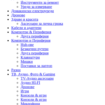
Инструменти за ремонт
Уреди за измерване
Домакински електроуреди
Дронове
Здраве и красота
Аксесоари за лична грижа
Кабели и адаптери
Компютри & Периферия
Друга периферия
Компютри и Периферия
Hub-ове
Безжични рутери
Друга периферия
Клавиатури
Мишки
Поставки за лаптоп
Разни
ТВ, Аудио, Фото & Gaming
TV-Аудио аксесоари
Аудио HI-FI
Дронове
Игри
Конзоли & игри
Конзоли & игри
Микрофони