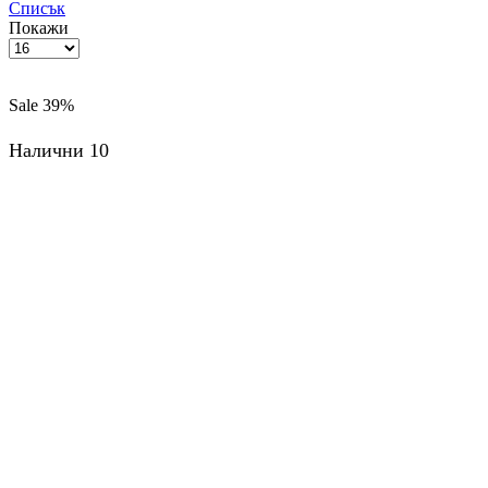
Списък
Покажи
Брой
продукти
на
Sale
39%
страница
Налични 10