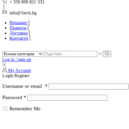
+ 359 899 821 333
info@1tech.bg
Връщане
Правила
Доставка
Контакти
Search
input
Search
Log in / sign up
My Account
Login
Register
Username or email
*
Password
*
Remember Me