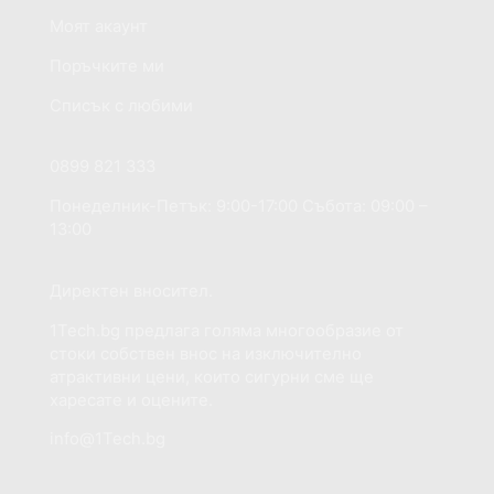
Моят акаунт
Поръчките ми
Списък с любими
Ако имате нужда от помощ?
0899 821 333
Понеделник-Петък: 9:00-17:00 Събота: 09:00 –
13:00
Добре дошли на сайта 1Tech.bg
Директен вносител.
1Tech.bg предлага голяма многообразие от
стоки собствен внос на изключително
атрактивни цени, които сигурни сме ще
харесате и оцените.
info@1Tech.bg