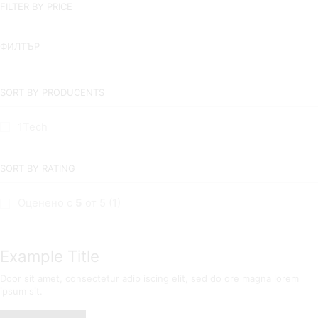
FILTER BY PRICE
ФИЛТЪР
SORT BY PRODUCENTS
1Tech
SORT BY RATING
Оценено с
5
от 5
(1)
Example Title
Door sit amet, consectetur adip iscing elit, sed do ore magna lorem
ipsum sit.