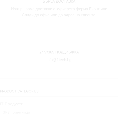
БЪРЗА ДОСТАВКА
3,58 €
(16.00
(7.00
лв.).
Извършваме доставки с куриерска фирма Еконт или
лв.).
Спиди до офис или до адрес на клиента.
24/7/365 ПОДДРЪЖКА
info@1tech.bg
PRODUCT CATEGORIES
IT Продукти
GPS приемници