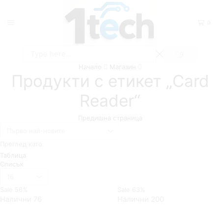
0
SEARCH
Search
Начало
Магазин
input
Продукти с етикет „Card
Reader“
Предишна страница
Преглед като:
Таблица
Списък
Брой
продукти
Sale
56%
Sale
63%
на
Налични 76
Налични 200
страница