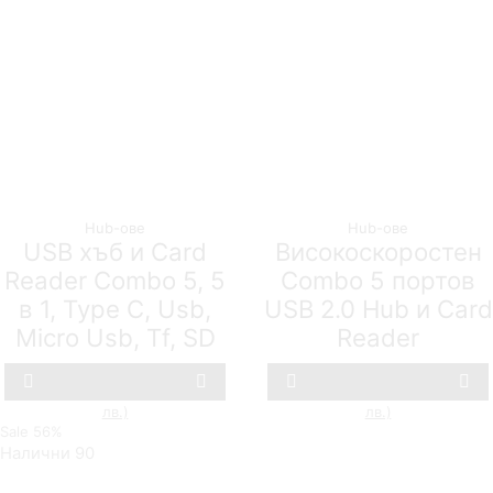
Hub-ове
Hub-ове
USB хъб и Card
Високоскоростен
Reader Combo 5, 5
Combo 5 портов
в 1, Type C, Usb,
USB 2.0 Hub и Card
Micro Usb, Tf, SD
Reader
1Tech
1Tech
8,18
€
(16.00 лв.)
Original
3,58
€
(7.00
9,71
€
(19.00 лв.)
Original
3,58
€
(7.00
лв.)
Текущата
price
лв.)
Текущата
price
Compare
Compare
Sale
56%
цена
was:
цена
was:
е:
8,18 €
е:
9,71 €
Налични 90
3,58 €
(16.00
3,58 €
(19.00
(7.00
лв.).
(7.00
лв.).