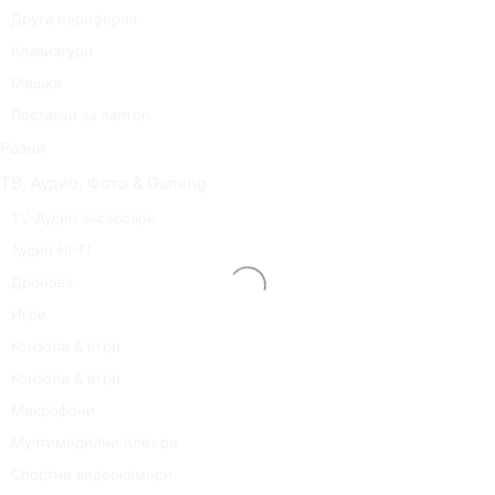
Друга периферия
Клавиатури
Мишки
Поставки за лаптоп
Разни
ТВ, Аудио, Фото & Gaming
TV-Аудио аксесоари
Аудио HI-FI
Дронове
Игри
Конзоли & игри
Конзоли & игри
Микрофони
Мултимедийни плеъри
Спортни видеокамери