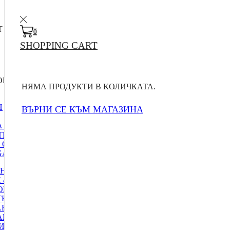
T
0
SHOPPING CART
RIES
НЯМА ПРОДУКТИ В КОЛИЧКАТА.
Н
ВЪРНИ СЕ КЪМ МАГАЗИНА
 ЗА ДОСТАВКА
ТИ
 ОФЕРТИ
A MENU 1
НСКИ ЕЛЕКТРОУРЕДИ
 & SMART
ОГИИ
НЕС ГРИВНИ
ART ДЖАДЖИ
АРТ ЧАСОВНИЧИ
И АДАПТЕРИ