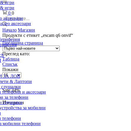
 & игри
 & игри
0
0
о аксесоари
Search
идео аксесоари
input
Начало
Магазин
Продукти с етикет „escam q6 onvif“
ериферия
Предишна страница
ериферия
Преглед като:
ch
Таблица
И
Списък
Покажи
Брой
 ЗА ЛОВ
продукти
лети & Лаптопи
на
h слушалки
Sale
34%
страница
 телефони и аксесоари
и за телефони
Изчерпан
и слушалки
устройства за мобилни
и
 телефони
а мобилни телефони