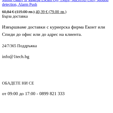
detection, Alarm Push
60,84
€
(119.00 лв.)
Original
40,39
€
(79.00 лв.)
Текущата
Бърза доставка
price
цена
was:
е:
60,84 €
40,39 €
Извършваме доставки с куриерска фирма Еконт или
(119.00
(79.00
Спиди до офис или до адрес на клиента.
лв.).
лв.).
24/7/365 Поддръжка
info@1tech.bg
ОБАДЕТЕ НИ СЕ
от 09:00 до 17:00 - 0899 821 333