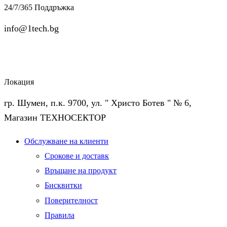
24/7/365 Поддръжка
info@1tech.bg
Локация
гр. Шумен, п.к. 9700, ул. " Христо Ботев " № 6,
Магазин ТЕХНОСЕКТОР
Facebook
Twitter
Instagram
Pinterest
Linkedin
Youtube
Vimeo
Обслужване на клиенти
Срокове и доставк
Връщане на продукт
Бисквитки
Поверителност
Правила