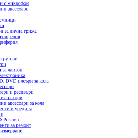
и с микрофон
ни аксесоари
емници
та
и за лична грижа
ериферия
ериферия
и рутери
ури
 за лаптоп
електроника
D, DVD плеъри за кола
есоари
тери и ресивъри
гистратори
ни аксесоари за кола
нти и уреди за
не
& Petshop
енти за ремонт
 измерване