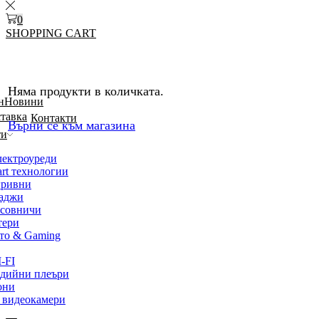
0
SHOPPING CART
Няма продукти в количката.
н
Новини
ставка
Контакти
Върни се към магазина
ти
лектроуреди
rt технологии
гривни
жаджи
асовничи
тери
то & Gaming
-FI
дийни плеъри
они
 видеокамери