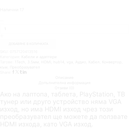
Налични 17
ДОБАВЯНЕ В КОЛИЧКАТА
SKU:
0757120413516
Категория:
Кабели и адаптери
Тагове:
1Tech
,
3.5мм
,
HDMI
,
hub14
,
vga
,
Аудио
,
Кабел
,
Конвертор
,
към
,
Преобразувател
Share:
Описание
Допълнителна информация
Отзиви (0)
Ако на лаптопа, таблета, PlayStation, ТВ
тунер или друго устройство няма VGA
изход, но има HDMI изход чрез този
преобразувател ще можете да ползвате
HDMI изхода, като VGA изход.