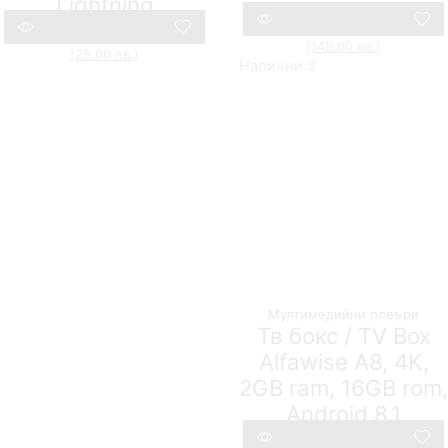
Lightning
AUSEK
132,42
€
(259.00 лв.)
76,18
€
25,05
€
(49.00 лв.)
12,78
€
(149.00 лв.)
Compare
(25.00 лв.)
Compare
Налични 3
Мултимедийни плеъри
Тв бокс / TV Box
Alfawise A8, 4K,
2GB ram, 16GB rom,
Android 8.1
86,41
€
(169.00 лв.)
48,57
€