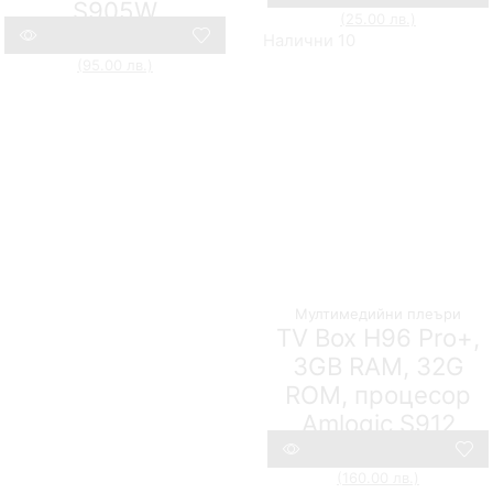
S905W
(25.00 лв.)
Compare
Налични 10
91,52
€
(179.00 лв.)
48,57
€
(95.00 лв.)
Compare
Мултимедийни плеъри
TV Box H96 Pro+,
3GB RAM, 32G
ROM, процесор
Amlogic S912
147,76
€
(289.00 лв.)
81,81
€
(160.00 лв.)
Compare