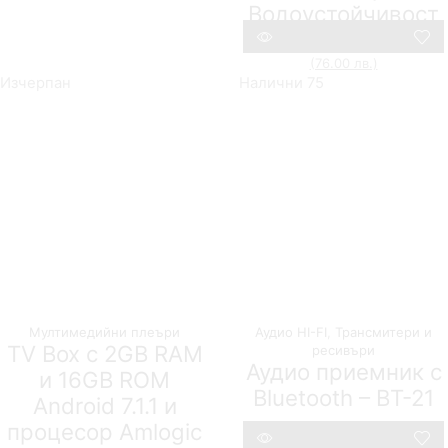
Водоустойчивост
60,84
€
(119.00 лв.)
38,86
€
(76.00 лв.)
Compare
Изчерпан
Налични 75
Мултимедийни плеъри
Аудио HI-FI
,
Трансмитери и
TV Box с 2GB RAM
ресивъри
Аудио приемник с
и 16GВ ROM
Bluetooth – BT-21
Android 7.1.1 и
процесор Amlogic
1Tech
19,94
€
(39.00 лв.)
12,78
€