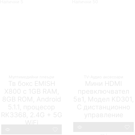
Налични 5
Налични 50
Мултимедийни плеъри
TV-Аудио аксесоари
Тв бокс EMISH
Мини HDMI
X800 с 1GB RAM,
превключвател
8GВ ROM, Android
5в1, Модел KD301,
5.1.1, процесор
С дистанционно
RK3368, 2.4G + 5G
управление
WiFi
Оценено с
5.00
от 5
17,90
€
(35.00 лв.)
9,71
€
(19.00
69,02
€
(135.00 лв.)
38,35
€