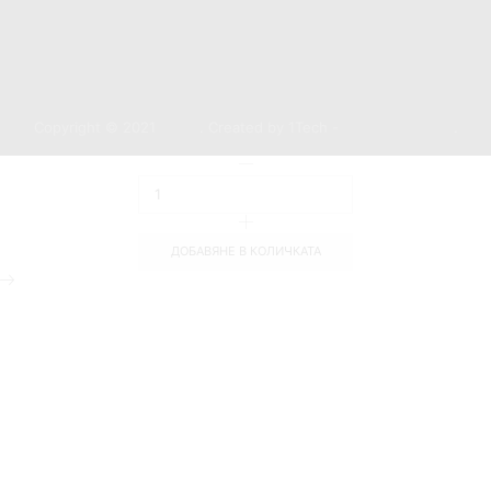
Copyright © 2021
1Tech
. Created by 1Tech -
https://1tech.bg
.
ДОБАВЯНЕ В КОЛИЧКАТА