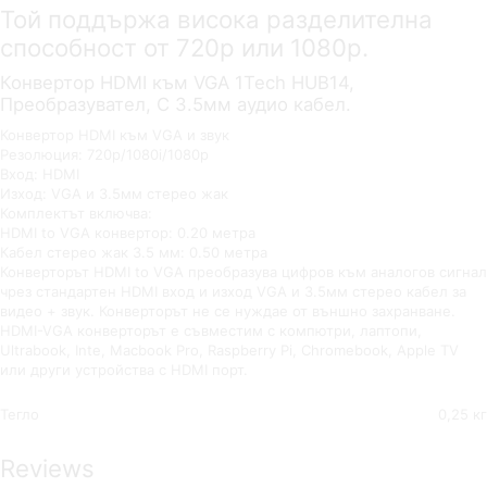
Той поддържа висока разделителна
способност от 720p или 1080p.
Конвертор HDMI към VGA 1Tech HUB14,
Преобразувател, С 3.5мм аудио кабел.
Конвертор HDMI към VGA и звук
Резолюция: 720p/1080i/1080p
Вход: HDMI
Изход: VGA и 3.5мм стерео жак
Комплектът включва:
HDMI to VGA конвертор: 0.20 метра
Кабел стерео жак 3.5 мм: 0.50 метра
Конверторът HDMI to VGA преобразува цифров към аналогов сигнал
чрез стандартен HDMI вход и изход VGA и 3.5мм стерео кабел за
видео + звук. Конверторът не се нуждае от външно захранване.
HDMI-VGA конверторът е съвместим с компютри, лаптопи,
Ultrabook, Inte, Macbook Pro, Raspberry Pi, Chromebook, Apple TV
или други устройства с HDMI порт.
Тегло
0,25 кг
Reviews