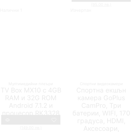
(95.00 лв.)
Compare
Налични 1
Изчерпан
Мултимедийни плеъри
Спортни видеокамери
TV Box MX10 с 4GB
Спортна екшън
RAM и 32G ROM
камера GoPlus
Android 7.1.2 и
CamPro, Три
процесор RK3328
батерии, WIFI, 170
градуса, HDMI,
127,31
€
(249.00 лв.)
76,18
€
Аксесоари,
(149.00 лв.)
Compare