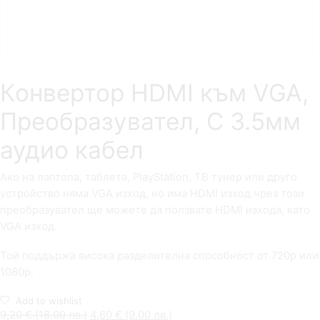
Конвертор HDMI към VGA,
Преобразувател, С 3.5мм
аудио кабел
Ако на лаптопа, таблета, PlayStation, ТВ тунер или друго
устройство няма VGA изход, но има HDMI изход чрез този
преобразувател ще можете да ползвате HDMI изхода, като
VGA изход.
Той поддържа висока разделителна способност от 720p или
1080p.
Add to wishlist
9,20
€
(18.00 лв.)
4,60
€
(9.00 лв.)