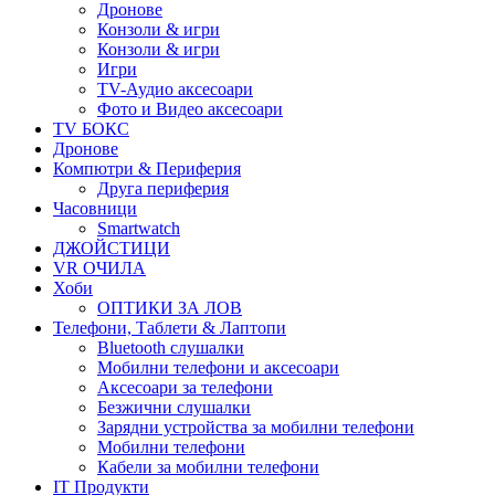
Дронове
Конзоли & игри
Конзоли & игри
Игри
TV-Аудио аксесоари
Фото и Видео аксесоари
TV БОКС
Дронове
Компютри & Периферия
Друга периферия
Часовници
Smartwatch
ДЖОЙСТИЦИ
VR ОЧИЛА
Хоби
ОПТИКИ ЗА ЛОВ
Телефони, Таблети & Лаптопи
Bluetooth слушалки
Мобилни телефони и аксесоари
Аксесоари за телефони
Безжични слушалки
Зарядни устройства за мобилни телефони
Мобилни телефони
Кабели за мобилни телефони
IT Продукти