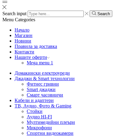
Search input
Search
Menu
Categories
Начало
Магазин
Новини
Правила за доставка
Контакти
Нашите оферти
Mega menu 1
Домакински електроуреди
Джаджи & Smart технологии
Фитнес гривни
Smart джаджи
Смарт часовничи
Кабели и адаптери
ТВ, Аудио, Фото & Gaming
Стойки
Аудио HI-FI
Мултимедийни плеъри
Микрофони
Спортни видеокамери