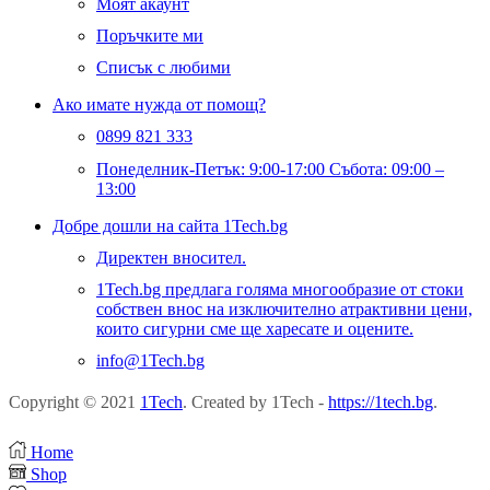
Моят акаунт
Поръчките ми
Списък с любими
Ако имате нужда от помощ?
0899 821 333
Понеделник-Петък: 9:00-17:00 Събота: 09:00 –
13:00
Добре дошли на сайта 1Tech.bg
Директен вносител.
1Tech.bg предлага голяма многообразие от стоки
собствен внос на изключително атрактивни цени,
които сигурни сме ще харесате и оцените.
info@1Tech.bg
Copyright © 2021
1Tech
. Created by 1Tech -
https://1tech.bg
.
Home
Shop