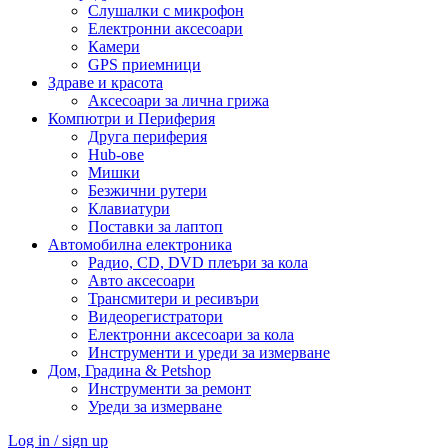
Слушалки с микрофон
Електронни аксесоари
Камери
GPS приемници
Здраве и красота
Аксесоари за лична грижа
Компютри и Периферия
Друга периферия
Hub-ове
Мишки
Безжични рутери
Клавиатури
Поставки за лаптоп
Автомобилна електроника
Радио, CD, DVD плеъри за кола
Авто аксесоари
Трансмитери и ресивъри
Видеорегистратори
Електронни аксесоари за кола
Инструменти и уреди за измерване
Дом, Градина & Petshop
Инструменти за ремонт
Уреди за измерване
Log in / sign up