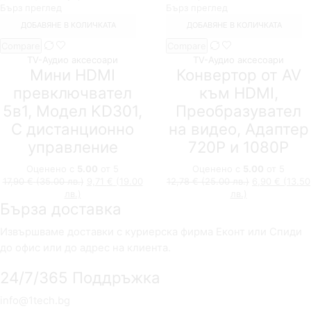
Бърз преглед
Бърз преглед
ДОБАВЯНЕ В КОЛИЧКАТА
ДОБАВЯНЕ В КОЛИЧКАТА
Compare
Compare
TV-Аудио аксесоари
TV-Аудио аксесоари
Мини HDMI
Конвертор от AV
превключвател
към HDMI,
5в1, Модел KD301,
Преобразувател
С дистанционно
на видео, Адаптер
управление
720Р и 1080Р
Оценено с
5.00
от 5
Оценено с
5.00
от 5
Original
Original
17,90
€
(35.00 лв.)
9,71
€
(19.00
12,78
€
(25.00 лв.)
6,90
€
(13.50
Текущата
price
Текущата
price
лв.)
лв.)
Бърза доставка
цена
was:
цена
was:
е:
17,90 €
е:
12,78 €
9,71 €
(35.00
6,90 €
(25.00
Извършваме доставки с куриерска фирма Еконт или Спиди
(19.00
лв.).
(13.50
лв.).
до офис или до адрес на клиента.
лв.).
лв.).
24/7/365 Поддръжка
info@1tech.bg