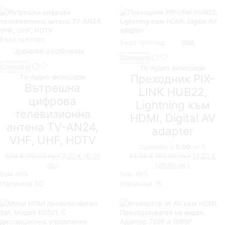
Бърз преглед
Бърз преглед
ОЩЕ
ДОБАВЯНЕ В КОЛИЧКАТА
Compare
Compare
TV-Аудио аксесоари
Преходник PIX-
TV-Аудио аксесоари
Вътрешна
LINK HUB22,
цифрова
Lightning към
телевизионна
HDMI, Digital AV
антена TV-AN24,
adapter
VHF, UHF, HDTV
Оценено с
5.00
от 5
Original
Original
6,14
€
(12.00 лв.)
3,07
€
(6.00
25,56
€
(50.00 лв.)
14,83
€
Текущата
price
Текущата
price
лв.)
(29.00 лв.)
цена
was:
цена
was:
Sale
46%
Sale
46%
е:
6,14 €
е:
25,56 €
Налични 50
Налични 15
3,07 €
(12.00
14,83 €
(50.00
(6.00
лв.).
(29.00
лв.).
лв.).
лв.).