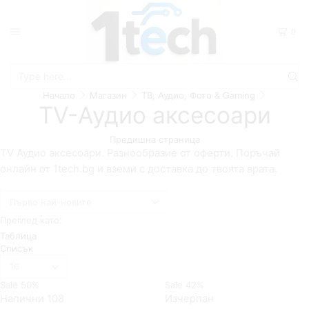
0
Search
Начало
Магазин
ТВ, Аудио, Фото & Gaming
input
TV-Аудио аксесоари
Предишна страница
TV Аудио аксесоари. Разнообразие от оферти. Поръчай
онлайн от 1tech.bg и вземи с доставка до твоята врата.
Преглед като:
Таблица
Списък
Брой
продукти
Sale
50%
Sale
42%
на
страница
Налични 108
Изчерпан