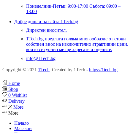
Понеделник-Петък: 9:00-17:00 Събота: 09:00 –
13:00
Добре дошли на сайта 1Tech.bg
Директен вносител.
1Tech.bg предлага голяма многообразие от стоки
собствен внос на изключително атрактивни цени,
които сигурни сме ще харесате и оцените.
info@1Tech.bg
Copyright © 2021
1Tech
. Created by 1Tech -
https://1tech.bg
.
Home
Shop
0
Wishlist
Delivery
More
More
Начало
Магазин