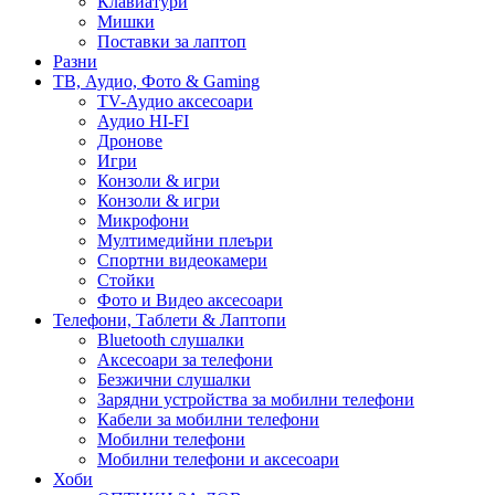
Клавиатури
Мишки
Поставки за лаптоп
Разни
ТВ, Аудио, Фото & Gaming
TV-Аудио аксесоари
Аудио HI-FI
Дронове
Игри
Конзоли & игри
Конзоли & игри
Микрофони
Мултимедийни плеъри
Спортни видеокамери
Стойки
Фото и Видео аксесоари
Телефони, Таблети & Лаптопи
Bluetooth слушалки
Аксесоари за телефони
Безжични слушалки
Зарядни устройства за мобилни телефони
Кабели за мобилни телефони
Мобилни телефони
Мобилни телефони и аксесоари
Хоби