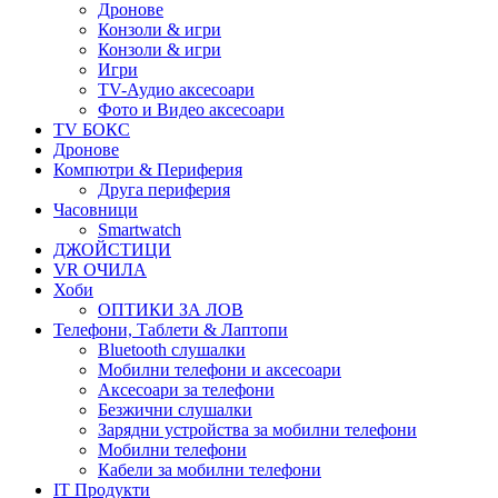
Дронове
Конзоли & игри
Конзоли & игри
Игри
TV-Аудио аксесоари
Фото и Видео аксесоари
TV БОКС
Дронове
Компютри & Периферия
Друга периферия
Часовници
Smartwatch
ДЖОЙСТИЦИ
VR ОЧИЛА
Хоби
ОПТИКИ ЗА ЛОВ
Телефони, Таблети & Лаптопи
Bluetooth слушалки
Мобилни телефони и аксесоари
Аксесоари за телефони
Безжични слушалки
Зарядни устройства за мобилни телефони
Мобилни телефони
Кабели за мобилни телефони
IT Продукти