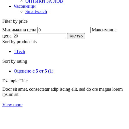
ОПТИКИ ЗА ЛОВ
Часовници
Smartwatch
Filter by price
Минимална цена
Максимална
цена
Филтър
Sort by producents
1Tech
Sort by rating
Оценено с
5
от 5
(1)
Example Title
Door sit amet, consectetur adip iscing elit, sed do ore magna lorem
ipsum sit.
View more