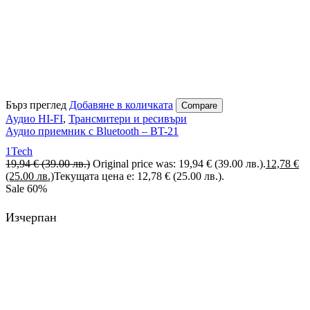
Бърз преглед
Добавяне в количката
Compare
Аудио HI-FI
,
Трансмитери и ресивъри
Аудио приемник с Bluetooth – BT-21
1Tech
19,94
€
(39.00 лв.)
Original price was: 19,94 € (39.00 лв.).
12,78
€
(25.00 лв.)
Текущата цена е: 12,78 € (25.00 лв.).
Sale
60%
Изчерпан