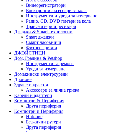
Видеорегистратори
Електронни аксесоари за кола
Инструменти и уреди за измерване
Радио, CD, DVD плеъри за кола
Трансмитери и ресивъри
Джаджи & Smart технологии
Smart джаджи
Смарт часовничи
Фитнес гривни
ДЖОЙСТИЦИ
Дом, Градина & Petshop
Инструменти за ремонт
Уреди за измерване
Домакински електроуреди
Дронове
Здраве и красота
Аксесоари за лична грижа
Кабели и адаптери
Компютри & Периферия
Друга периферия
Компютри и Периферия
Hub-ове
Безжични рутери
Друга периферия