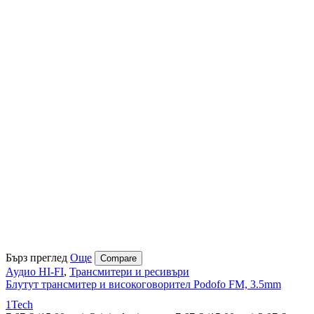
Бърз преглед
Още
Compare
Аудио HI-FI
,
Трансмитери и ресивъри
Блутут трансмитер и високоговорител Podofo FM, 3.5mm
1Tech