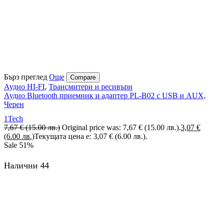
Бърз преглед
Още
Compare
Аудио HI-FI
,
Трансмитери и ресивъри
Аудио Bluetooth приемник и адаптер PL-B02 с USB и AUX,
Черен
1Tech
7,67
€
(15.00 лв.)
Original price was: 7,67 € (15.00 лв.).
3,07
€
(6.00 лв.)
Текущата цена е: 3,07 € (6.00 лв.).
Sale
51%
Налични 44