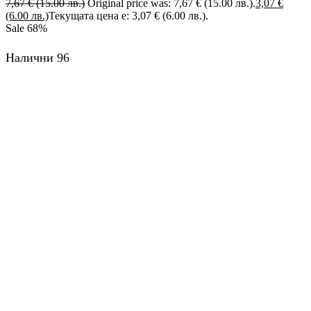
7,67
€
(15.00 лв.)
Original price was: 7,67 € (15.00 лв.).
3,07
€
(6.00 лв.)
Текущата цена е: 3,07 € (6.00 лв.).
Sale
68%
Налични 96