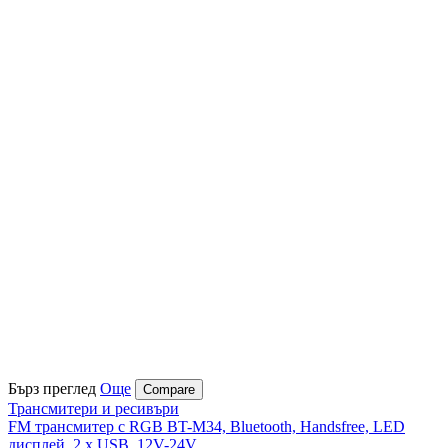
Бърз преглед
Още
Compare
Трансмитери и ресивъри
FM трансмитер с RGB BT-M34, Bluetooth, Handsfree, LED
дисплей, 2 x USB, 12V-24V