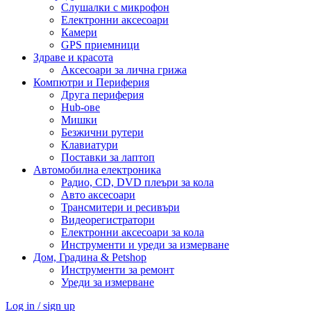
Слушалки с микрофон
Електронни аксесоари
Камери
GPS приемници
Здраве и красота
Аксесоари за лична грижа
Компютри и Периферия
Друга периферия
Hub-ове
Мишки
Безжични рутери
Клавиатури
Поставки за лаптоп
Автомобилна електроника
Радио, CD, DVD плеъри за кола
Авто аксесоари
Трансмитери и ресивъри
Видеорегистратори
Електронни аксесоари за кола
Инструменти и уреди за измерване
Дом, Градина & Petshop
Инструменти за ремонт
Уреди за измерване
Log in / sign up