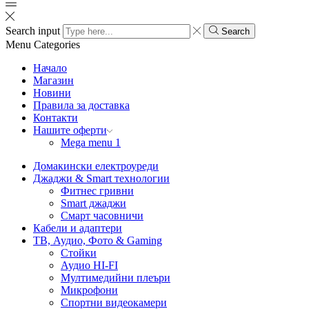
Search input
Search
Menu
Categories
Начало
Магазин
Новини
Правила за доставка
Контакти
Нашите оферти
Mega menu 1
Домакински електроуреди
Джаджи & Smart технологии
Фитнес гривни
Smart джаджи
Смарт часовничи
Кабели и адаптери
ТВ, Аудио, Фото & Gaming
Стойки
Аудио HI-FI
Мултимедийни плеъри
Микрофони
Спортни видеокамери