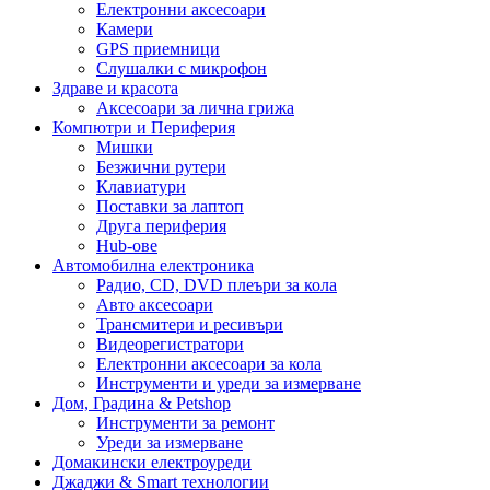
Електронни аксесоари
Камери
GPS приемници
Слушалки с микрофон
Здраве и красота
Аксесоари за лична грижа
Компютри и Периферия
Мишки
Безжични рутери
Клавиатури
Поставки за лаптоп
Друга периферия
Hub-ове
Автомобилна електроника
Радио, CD, DVD плеъри за кола
Авто аксесоари
Трансмитери и ресивъри
Видеорегистратори
Електронни аксесоари за кола
Инструменти и уреди за измерване
Дом, Градина & Petshop
Инструменти за ремонт
Уреди за измерване
Домакински електроуреди
Джаджи & Smart технологии