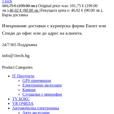
1Tech
101,75
€
(199.00 лв.)
Original price was: 101,75 € (199.00
лв.).
46,02
€
(90.00 лв.)
Текущата цена е: 46,02 € (90.00 лв.).
Бърза доставка
Извършваме доставки с куриерска фирма Еконт или
Спиди до офис или до адрес на клиента.
24/7/365 Поддръжка
info@1tech.bg
Product Categories
IT Продукти
GPS приемници
Електронни аксесоари
Камери
Слушалки с микрофон
TV БОКС
VR ОЧИЛА
Автомобилна електроника
Авто аксесоари