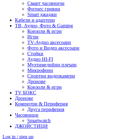
Смарт часовничи
Фитнес гривни
Smart джаджи
Кабели и адаптери
ТВ, Аудио, Фото & Gaming
Конзоли & игри
Игри
TV-Аудио аксесоари
Фото и Видео аксесоари
Стойки
Аудио HI-FI
Мултимедийни плеъри
Микрофони
Спортни видеокамери
Дронове
Конзоли & игри
TV БОКС
Дронове
Компютри & Периферия
Друга периферия
Часовници
Smartwatch
ДЖОЙСТИЦИ
Log in / sign up