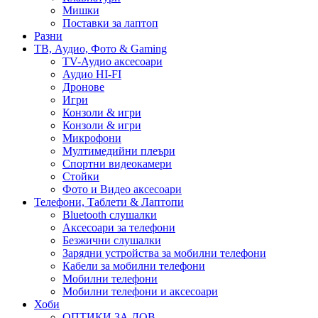
Мишки
Поставки за лаптоп
Разни
ТВ, Аудио, Фото & Gaming
TV-Аудио аксесоари
Аудио HI-FI
Дронове
Игри
Конзоли & игри
Конзоли & игри
Микрофони
Мултимедийни плеъри
Спортни видеокамери
Стойки
Фото и Видео аксесоари
Телефони, Таблети & Лаптопи
Bluetooth слушалки
Аксесоари за телефони
Безжични слушалки
Зарядни устройства за мобилни телефони
Кабели за мобилни телефони
Мобилни телефони
Мобилни телефони и аксесоари
Хоби
ОПТИКИ ЗА ЛОВ