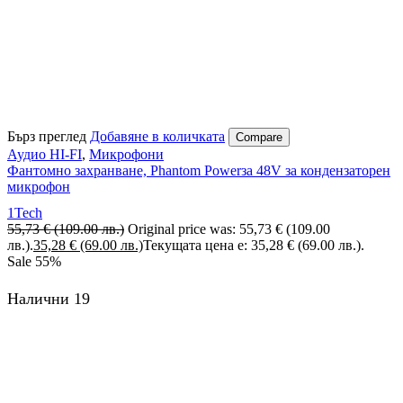
Бърз преглед
Добавяне в количката
Compare
Аудио HI-FI
,
Микрофони
Фантомно захранване, Phantom Powerза 48V за кондензаторен
микрофон
1Tech
55,73
€
(109.00 лв.)
Original price was: 55,73 € (109.00
лв.).
35,28
€
(69.00 лв.)
Текущата цена е: 35,28 € (69.00 лв.).
Sale
55%
Налични 19