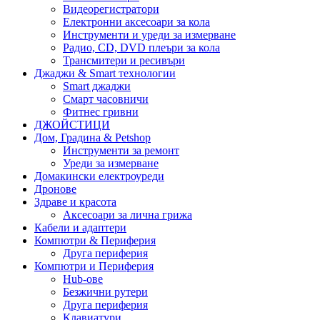
Видеорегистратори
Електронни аксесоари за кола
Инструменти и уреди за измерване
Радио, CD, DVD плеъри за кола
Трансмитери и ресивъри
Джаджи & Smart технологии
Smart джаджи
Смарт часовничи
Фитнес гривни
ДЖОЙСТИЦИ
Дом, Градина & Petshop
Инструменти за ремонт
Уреди за измерване
Домакински електроуреди
Дронове
Здраве и красота
Аксесоари за лична грижа
Кабели и адаптери
Компютри & Периферия
Друга периферия
Компютри и Периферия
Hub-ове
Безжични рутери
Друга периферия
Клавиатури