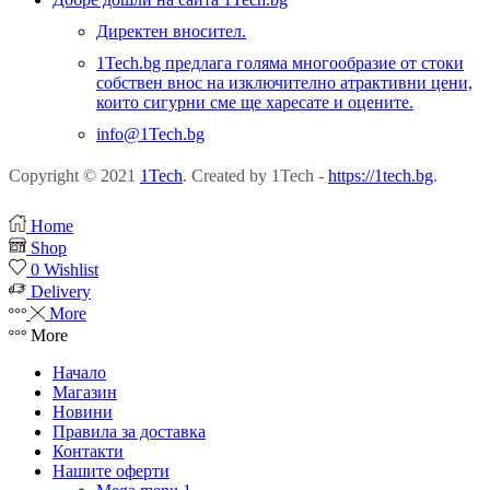
Директен вносител.
1Tech.bg предлага голяма многообразие от стоки
собствен внос на изключително атрактивни цени,
които сигурни сме ще харесате и оцените.
info@1Tech.bg
Copyright © 2021
1Tech
. Created by 1Tech -
https://1tech.bg
.
Home
Shop
0
Wishlist
Delivery
More
More
Начало
Магазин
Новини
Правила за доставка
Контакти
Нашите оферти