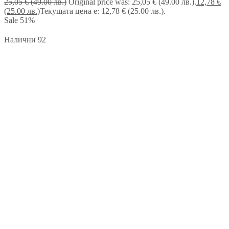
25,05
€
(49.00 лв.)
Original price was: 25,05 € (49.00 лв.).
12,78
€
(25.00 лв.)
Текущата цена е: 12,78 € (25.00 лв.).
Sale
51%
Налични 92