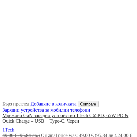
Бърз преглед
Добавяне в количката
Compare
Зарядни устройства за мобилни телефони
Мрежово GaN зарядно устройство 1Tech C65PD, 65W PD &
Quick Charge – USB + Type-C, Черен
1Tech
49,00
€
(95.84 лв.)
Original price was: 49,00 € (95.84 лв.).
24,00
€