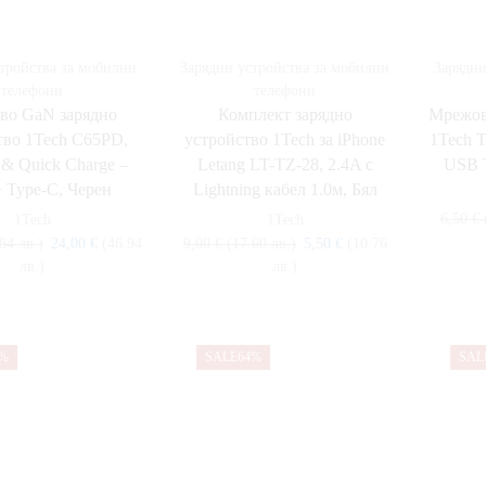
тройства за мобилни
Зарядни устройства за мобилни
Зарядни
телефони
телефони
во GaN зарядно
Комплект зарядно
Мрежов
тво 1Tech C65PD,
устройство 1Tech за iPhone
1Tech T
& Quick Charge –
Letang LT-TZ-28, 2.4A с
USB T
 Type-C, Черен
Lightning кабел 1.0м, Бял
6,50
€
1Tech
1Tech
84 лв.)
24,00
€
(46.94
9,00
€
(17.60 лв.)
5,50
€
(10.76
лв.)
лв.)
0%
SALE
64%
SAL