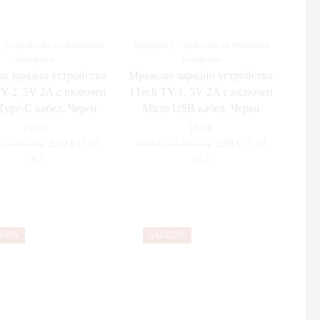
 устройства за мобилни
Зарядни устройства за мобилни
телефони
телефони
о зарядно устройство
Мрежово зарядно устройство
Y-2, 5V 2A с включен
1Tech TY-1, 5V 2A с включен
ype-C кабел, Черен
Micro USB кабел, Черен
1Tech
1Tech
(12.71 лв.)
2,60
€
(5.09
6,50
€
(12.71 лв.)
2,60
€
(5.09
лв.)
лв.)
E
47%
SALE
52%