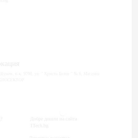
h.bg
окация
 Шумен, п.к. 9700, ул. " Христо Ботев " № 6, Магазин
ХНОСЕКТОР
?
Добре дошли на сайта
1Tech.bg