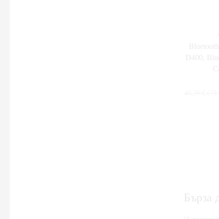
Фото и Видео аксесоари
Телефони, Таблети & Лаптопи
А
Bluetooth слушалки
Bluetoot
D400, Blu
Аксесоари за телефони
C
Безжични слушалки
Зарядни устройства за мобилни телефони
40,39
€
(79.
Кабели за мобилни телефони
Мобилни телефони
Мобилни телефони и аксесоари
Хоби
ОПТИКИ ЗА ЛОВ
Часовници
Бърза 
Smartwatch