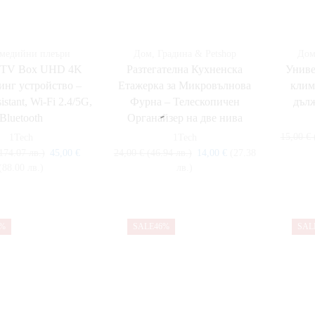
медийни плеъри
Дом, Градина & Petshop
Дом
d TV Box UHD 4K
Разтегателна Кухненска
Униве
нг устройство –
Етажерка за Микровълнова
клим
istant, Wi-Fi 2.4/5G,
Фурна – Телескопичен
дъл
Bluetooth
Органайзер на две нива
15,00
€
1Tech
1Tech
174.07 лв.)
45,00
€
24,00
€
(46.94 лв.)
14,00
€
(27.38
(88.00 лв.)
лв.)
9%
SALE
46%
SAL