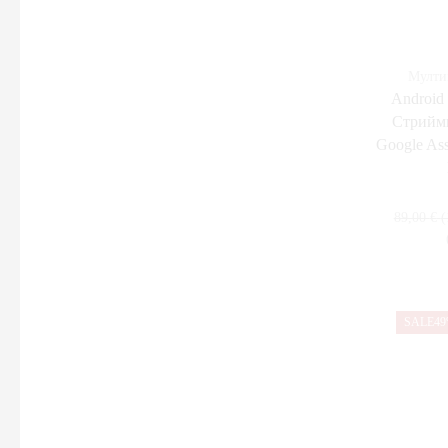
Клавиатури
Мишки
Поставки за лаптоп
Мулти
Разни
Androi
Стрийми
ТВ, Аудио, Фото & Gaming
Google Ass
TV-Аудио аксесоари
Аудио HI-FI
89,00
€
(
Дронове
Игри
Конзоли & игри
Конзоли & игри
SALE
4
Микрофони
Мултимедийни плеъри
Спортни видеокамери
Стойки