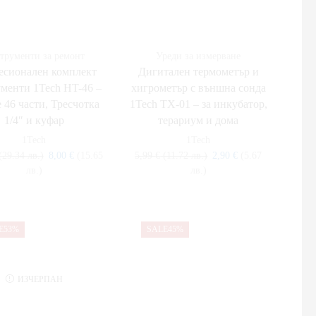
трументи за ремонт
Уреди за измерване
сионален комплект
Дигитален термометър и
менти 1Tech HT-46 –
хигрометър с външна сонда
 46 части, Тресчотка
1Tech TX-01 – за инкубатор,
1/4″ и куфар
терариум и дома
1Tech
1Tech
(29.34 лв.)
8,00
€
(15.65
5,99
€
(11.72 лв.)
2,90
€
(5.67
лв.)
лв.)
E
53%
SALE
45%
ИЗЧЕРПАН