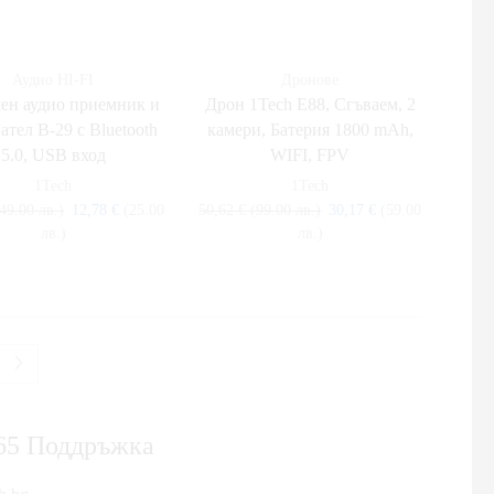
Аудио HI-FI
Дронове
ен аудио приемник и
Дрон 1Tech E88, Сгъваем, 2
ател B-29 с Bluetooth
камери, Батерия 1800 mAh,
5.0, USB вход
WIFI, FPV
1Tech
1Tech
49.00 лв.)
12,78
€
(25.00
50,62
€
(99.00 лв.)
30,17
€
(59.00
лв.)
лв.)
365 Поддръжка