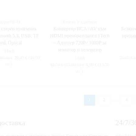
удио HI-FI
Кабели и адаптери
h стерео приемник
Конвертор RCA / AV към
Безжич
etooth 5.3, USB, TF
HDMI преобразувател 1Tech
предав
ard, Optical
– Адаптер 720P / 1080P за
монитор и телевизор
1Tech
00 лв.)
20,45
€
(40.00
25,05
€
(
1Tech
лв.)
12,78
€
(25.00 лв.)
6,90
€
(13.50
лв.)
…
1
2
4
доставка
24/7/