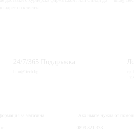
е доставки с куриерска фирма Еконт или Спиди до
info@1tec
о адрес на клиента.
24/7/365 Поддръжка
Л
info@1tech.bg
гр.
ТЕ
ормация за магазина
Ако имате нужда от помощ
ас
0899 821 333