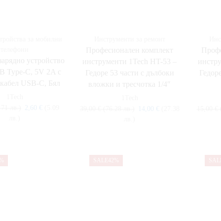
тройства за мобилни
Инструменти за ремонт
Инс
телефони
Професионален комплект
Профе
арядно устройство
инструменти 1Tech HT-53 –
инстру
B Type-C, 5V 2A с
Гедоре 53 части с дълбоки
Гедоре
кабел USB-C, Бял
вложки и тресчотка 1/4″
1Tech
1Tech
.71 лв.)
2,60
€
(5.09
39,00
€
(76.28 лв.)
14,00
€
(27.38
15,00
€
лв.)
лв.)
9%
SALE
42%
SAL