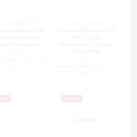
, Градина & Petshop
Кабели и адаптери
рсален дефлектор за
Конвертор HDMI към RCA
атик с регулируема
AV/CVSB L/R,
жина и перфорация
Преобразувател, Адаптер
720Р и 1080Р
1Tech
(29.34 лв.)
7,00
€
(13.69
1Tech
лв.)
11,25
€
(22.00 лв.)
6,14
€
(12.00
лв.)
E
49%
SALE
40%
ИЗЧЕРПАН