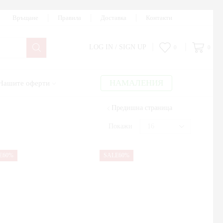
Връщане
Правила
Доставка
Контакти
LOG IN / SIGN UP
0
0
НАМАЛЕНИЯ
Нашите оферти
Предишна страница
Покажи
E
60%
SALE
60%