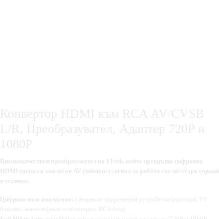
Конвертор HDMI към RCA AV/CVSB
L/R, Преобразувател, Адаптер 720Р и
1080Р
Висококачествен преобразувател на 1Tech, който превръща цифровия
HDMI сигнал в аналогов AV (чинчове) сигнал за работа със по-стари екрани
и техника.
Цифрово към аналогово:
Свързвате съвременни устройства (лаптопи, TV
боксове, конзоли) към телевизори с RCA вход.
Full HD поддръжка:
Избираема резолюция на изхода между 720P и 1080P