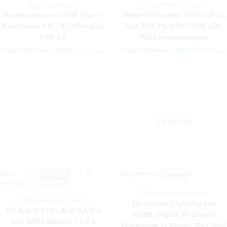
Друга периферия
Електронни аксесоари
Високоскоростен USB Type C
Мини GPS тракер 1Tech GF-22,
Хъб Combo 4TC, 4 USB порта,
App 365GPS, GPS, GSM, LBS,
USB 3.0
WIFI позициониране
14,00
€
(27.38 лв.)
8,00
€
(15.65 лв.)
50,62
€
(99.00 лв.)
30,17
€
(59.00 лв.)
ИЗЧЕРПАН
Бърз
Бърз преглед
Compare
Compare
преглед
Мултимедийни плеъри
Мултимедийни плеъри
Преходник Lightning към
TV Box MX10 с 4GB RAM и
HDMI, Digital AV adapter,
32G ROM Android 7.1.2 и
Преходник за iPhone, iPad, iPod