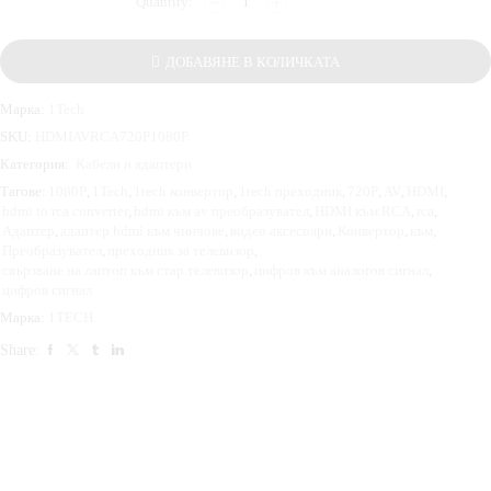
ДОБАВЯНЕ В КОЛИЧКАТА
Марка:
1Tech
SKU:
HDMIAVRCA720Р1080Р
Категория:
Кабели и адаптери
Тагове:
1080Р
,
1Tech
,
1tech конвертор
,
1tech преходник
,
720Р
,
AV
,
HDMI
,
hdmi to rca converter
,
hdmi към av преобразувател
,
HDMI към RCA
,
rca
,
Адаптер
,
адаптер hdmi към чинчове
,
видео аксесоари
,
Конвертор
,
към
,
Преобразувател
,
преходник за телевизор
,
свързване на лаптоп към стар телевизор
,
цифров към аналогов сигнал
,
цифров сигнал
Марка:
1TECH
Share: