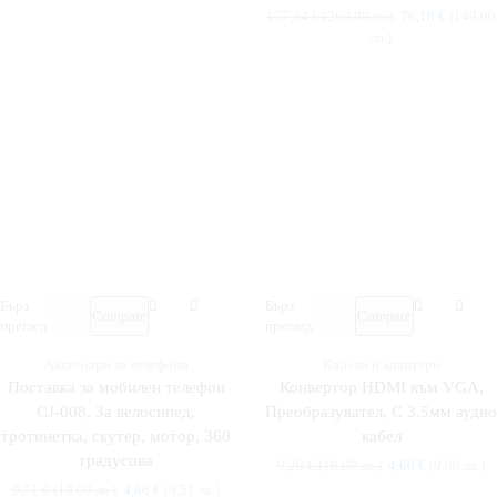
137,54
€
(269.00 лв.)
76,18
€
(149.00
лв.)
Бърз
Бърз
Compare
Compare
преглед
преглед
Аксесоари за телефони
Кабели и адаптери
Поставка за мобилен телефон
Конвертор HDMI към VGA,
CJ-008, За велосипед,
Преобразувател, С 3.5мм аудио
тротинетка, скутер, мотор, 360
кабел
градусова
9,20
€
(18.00 лв.)
4,60
€
(9.00 лв.)
9,71
€
(19.00 лв.)
4,86
€
(9.51 лв.)