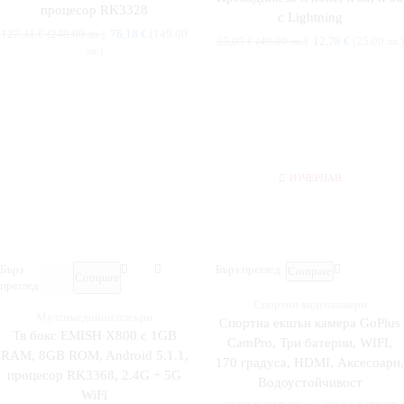
процесор RK3328
с Lightning
127,31
€
(249.00 лв.)
76,18
€
(149.00
25,05
€
(49.00 лв.)
12,78
€
(25.00 лв.)
лв.)
ИЗЧЕРПАН
Бърз
Бърз преглед
Compare
Compare
преглед
Спортни видеокамери
Мултимедийни плеъри
Спортна екшън камера GoPlus
Тв бокс EMISH X800 с 1GB
CamPro, Три батерии, WIFI,
RAM, 8GВ ROM, Android 5.1.1,
170 градуса, HDMI, Аксесоари,
процесор RK3368, 2.4G + 5G
Водоустойчивост
WiFi