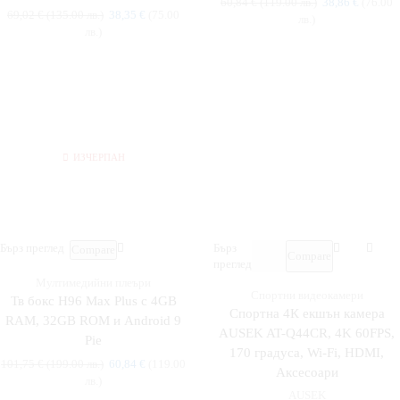
60,84
€
(119.00 лв.)
38,86
€
(76.00
69,02
€
(135.00 лв.)
38,35
€
(75.00
лв.)
лв.)
ИЗЧЕРПАН
Бърз преглед
Бърз
Compare
Compare
преглед
Мултимедийни плеъри
Спортни видеокамери
Тв бокс H96 Max Plus с 4GB
Спортна 4К екшън камера
RAM, 32GB ROM и Android 9
AUSEK AT-Q44CR, 4K 60FPS,
Pie
170 градуса, Wi-Fi, HDMI,
101,75
€
(199.00 лв.)
60,84
€
(119.00
Аксесоари
лв.)
AUSEK