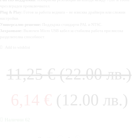
чрез вграден превключвател.
Plug & Play:
Готов за работа веднага – не изисква драйвери или сложни
настройки.
Универсално решение:
Поддържа стандарти PAL и NTSC.
Захранване:
Включен Micro USB кабел за стабилна работа при висока
разделителна способност.
Add to wishlist
11,25
€
(22.00 лв.)
6,14
€
(12.00 лв.)
Налични 62