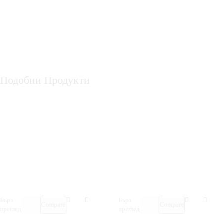
Подобни Продукти
Бърз
Бърз
Compare
Compare
преглед
преглед