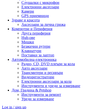
Слушалки с микрофон
Електронни аксесоари
Камери
GPS приемници
Здраве и красота
Аксесоари за лична грижа
Компютри и Периферия
Друга периферия
Hub-ове
Мишки
Безжични рутери
Клавиатури
Поставки за лаптоп
Автомобилна електроника
Радио, CD, DVD плеъри за кола
Авто аксесоари
Трансмитери и ресивъри
Видеорегистратори
Електронни аксесоари за кола
Инструменти и уреди за измерване
Дом, Градина & Petshop
Инструменти за ремонт
Уреди за измерване
Log in / sign up