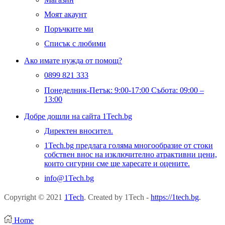
Моят акаунт
Поръчките ми
Списък с любими
Ако имате нужда от помощ?
0899 821 333
Понеделник-Петък: 9:00-17:00 Събота: 09:00 –
13:00
Добре дошли на сайта 1Tech.bg
Директен вносител.
1Tech.bg предлага голяма многообразие от стоки
собствен внос на изключително атрактивни цени,
които сигурни сме ще харесате и оцените.
info@1Tech.bg
Copyright © 2021
1Tech
. Created by 1Tech -
https://1tech.bg
.
Home