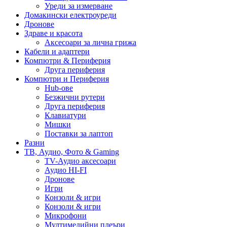
Уреди за измерване
Домакински електроуреди
Дронове
Здраве и красота
Аксесоари за лична грижа
Кабели и адаптери
Компютри & Периферия
Друга периферия
Компютри и Периферия
Hub-ове
Безжични рутери
Друга периферия
Клавиатури
Мишки
Поставки за лаптоп
Разни
ТВ, Аудио, Фото & Gaming
TV-Аудио аксесоари
Аудио HI-FI
Дронове
Игри
Конзоли & игри
Конзоли & игри
Микрофони
Мултимедийни плеъри