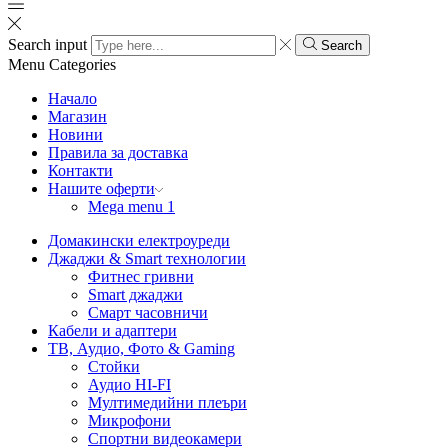
Search input
Search
Menu
Categories
Начало
Магазин
Новини
Правила за доставка
Контакти
Нашите оферти
Mega menu 1
Домакински електроуреди
Джаджи & Smart технологии
Фитнес гривни
Smart джаджи
Смарт часовничи
Кабели и адаптери
ТВ, Аудио, Фото & Gaming
Стойки
Аудио HI-FI
Мултимедийни плеъри
Микрофони
Спортни видеокамери