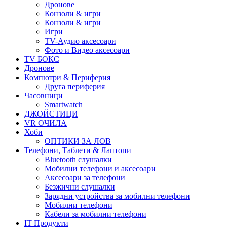
Дронове
Конзоли & игри
Конзоли & игри
Игри
TV-Аудио аксесоари
Фото и Видео аксесоари
TV БОКС
Дронове
Компютри & Периферия
Друга периферия
Часовници
Smartwatch
ДЖОЙСТИЦИ
VR ОЧИЛА
Хоби
ОПТИКИ ЗА ЛОВ
Телефони, Таблети & Лаптопи
Bluetooth слушалки
Мобилни телефони и аксесоари
Аксесоари за телефони
Безжични слушалки
Зарядни устройства за мобилни телефони
Мобилни телефони
Кабели за мобилни телефони
IT Продукти