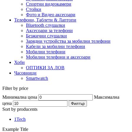
Спортни видеокамери
Стойки
Фото и Видео аксесоари
Телефони, Таблети & Лаптопи
Bluetooth слушалки
Аксесоари за телефони
Безжични слушалки
Зарядни устройства за мобилни телефони
Кабели за мобилни телефони
Мобилни телефони
Мобилни телефони и аксесоари
Хоби
ОПТИКИ ЗА ЛОВ
Часовници
Smartwatch
Filter by price
Минимална цена
Максимална
цена
Филтър
Sort by producents
1Tech
Example Title