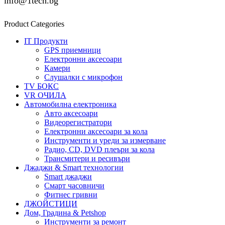
info@1tech.bg
Product Categories
IT Продукти
GPS приемници
Електронни аксесоари
Камери
Слушалки с микрофон
TV БОКС
VR ОЧИЛА
Автомобилна електроника
Авто аксесоари
Видеорегистратори
Електронни аксесоари за кола
Инструменти и уреди за измерване
Радио, CD, DVD плеъри за кола
Трансмитери и ресивъри
Джаджи & Smart технологии
Smart джаджи
Смарт часовничи
Фитнес гривни
ДЖОЙСТИЦИ
Дом, Градина & Petshop
Инструменти за ремонт