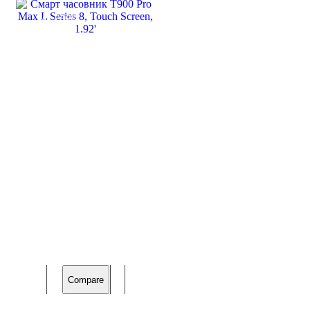
SALE
56%
Compare