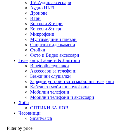
TV-Аудио аксесоари
Аудио HI-FI
Дронове
Игри
Конзоли & игри
Конзоли & игри
Микрофони
Мултимедийни плеъри
Спортни видеокамери
Стойки
Фото и Видео аксесоари
Телефони, Таблети & Лаптопи
Bluetooth слушалки
Аксесоари за телефони
Безжични слушалки
Зарядни устройства за мобилни телефони
Кабели за мобилни телефони
Мобилни телефони
Мобилни телефони и аксесоари
Хоби
ОПТИКИ ЗА ЛОВ
Часовници
Smartwatch
Filter by price