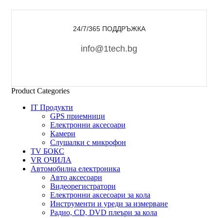
24/7/365 ПОДДРЪЖКА
info@1tech.bg
Product Categories
IT Продукти
GPS приемници
Електронни аксесоари
Камери
Слушалки с микрофон
TV БОКС
VR ОЧИЛА
Автомобилна електроника
Авто аксесоари
Видеорегистратори
Електронни аксесоари за кола
Инструменти и уреди за измерване
Радио, CD, DVD плеъри за кола