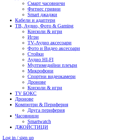
Смарт часовничи
Фитнес гривни
Smart джаджи
Кабели и адаптери
ТВ, Аудио, Фото & Gaming
Конзоли & игри
Игри
TV-Аудио аксесоари
Фото и Видео аксесоари
Стойки
Аудио HI-FI
Мултимедийни плеъри
Микрофони
Спортни видеокамери
Дронове
Конзоли & игри
TV БОКС
Дронове
Компютри & Периферия
Друга периферия
Часовници
Smartwatch
ДЖОЙСТИЦИ
Log in / sign up