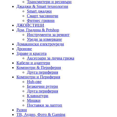
Трансмитери и ресивъри
Джаджи & Smart технологии
Smart джаджи
Смарт часовничи
Фитнес гривни
ДЖОЙСТИЦИ
Дом, Градина & Petshop
Инструменти за ремонт
Уреди за измерване
Домакински електроуреди
Дронове
Здраве и красота
Аксесоари за лична грижа
Кабели и адаптери
Компютри & Периферия
Друга периферия
Компютри и Периферия
Hub-ове
Безжични рутери
Друга периферия
Клавиатури
Мишки
Поставки за лаптоп
Разни
ТВ, Аудио, Фото & Gaming