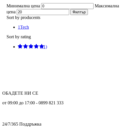
Минимална цена
Максимална
цена
Филтър
Sort by producents
1Tech
Sort by rating
EXAMPLE TITLE
(1)
Door sit amet, consectetur adip iscing elit, sed do ore
magna lorem ipsum sit.
View more
ОБАДЕТЕ НИ СЕ
от 09:00 до 17:00 - 0899 821 333
24/7/365 Поддръжка