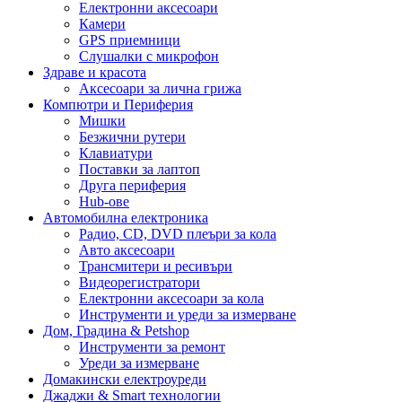
Електронни аксесоари
Камери
GPS приемници
Слушалки с микрофон
Здраве и красота
Аксесоари за лична грижа
Компютри и Периферия
Мишки
Безжични рутери
Клавиатури
Поставки за лаптоп
Друга периферия
Hub-ове
Автомобилна електроника
Радио, CD, DVD плеъри за кола
Авто аксесоари
Трансмитери и ресивъри
Видеорегистратори
Електронни аксесоари за кола
Инструменти и уреди за измерване
Дом, Градина & Petshop
Инструменти за ремонт
Уреди за измерване
Домакински електроуреди
Джаджи & Smart технологии