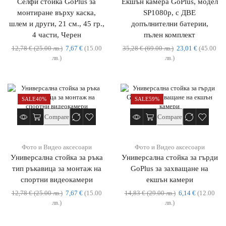
Селфи стойка GoPlus за
Екшън камера GoPlus, модел
монтиране върху каска,
SP1080p, с ДВЕ
шлем и други, 21 см., 45 гр.,
допълнителни батерии,
4 части, Черен
пълен комплект
12,78
€
(25.00 лв.)
7,67
€
(15.00
35,28
€
(69.00 лв.)
23,01
€
(45.00
лв.)
лв.)
SALE
40%
SALE
59%
Compare
Compare
Фото и Видео аксесоари
Фото и Видео аксесоари
Универсална стойка за ръка
Универсална стойка за гърди
тип ръкавица за монтаж на
GoPlus за захващане на
спортни видеокамери
екшън камери
12,78
€
(25.00 лв.)
7,67
€
(15.00
14,83
€
(29.00 лв.)
6,14
€
(12.00
лв.)
лв.)