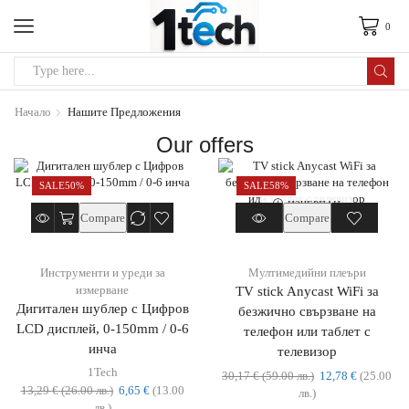
0
Начало
Нашите Предложения
Our offers
SALE
50%
SALE
58%
ИЗЧЕРПАН
Compare
Compare
Инструменти и уреди за
Мултимедийни плеъри
измерване
TV stick Anycast WiFi за
Дигитален шублер с Цифров
безжично свързване на
LCD дисплей, 0-150mm / 0-6
телефон или таблет с
инча
телевизор
1Tech
30,17
€
(59.00 лв.)
12,78
€
(25.00
13,29
€
(26.00 лв.)
6,65
€
(13.00
лв.)
лв.)