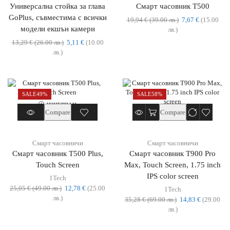
Универсална стойка за глава
Смарт часовник T500
GoPlus, съвместима с всички
19,94
€
(39.00 лв.)
7,67
€
(15.00
модели екшън камери
лв.)
13,29
€
(26.00 лв.)
5,11
€
(10.00
лв.)
SALE
49%
SALE
58%
ИЗЧЕРПАН
Compare
Compare
Смарт часовничи
Смарт часовничи
Смарт часовник T500 Plus,
Смарт часовник T900 Pro
Touch Screen
Max, Touch Screen, 1.75 inch
IPS color screen
1Tech
25,05
€
(49.00 лв.)
12,78
€
(25.00
1Tech
лв.)
35,28
€
(69.00 лв.)
14,83
€
(29.00
лв.)