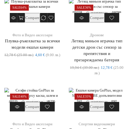
SALE
64%
SALE
36%
ИЗЧЕРПАН
Compare
Compare
Фото и Видео аксесоари
Дронове
Плувка-ръкохватка за всички
Летящ миньон играчка тип
модели екшън камери
детски дрон със сензор за
препятствия и
12,78
€
(25.00 лв.)
4,60
€
(9.00 лв.)
презареждаема батерия
19,94
€
(39.00 лв.)
12,78
€
(25.00
лв.)
SALE
40%
SALE
35%
ИЗЧЕРПАН
ИЗЧЕРПАН
Compare
Compare
Фото и Видео аксесоари
Спортни видеокамери