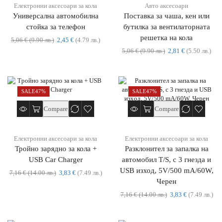
Електронни аксесоари за кола
Авто аксесоари
Универсална автомобилна
Поставка за чаша, кен или
стойка за телефон
бутилка за вентилаторната
решетка на кола
5,06
€
(9.90 лв.)
2,45
€
(4.79 лв.)
5,06
€
(9.90 лв.)
2,81
€
(5.50 лв.)
SALE
47%
SALE
47%
Compare
Compare
Електронни аксесоари за кола
Електронни аксесоари за кола
Тройно зарядно за кола +
Разклонител за запалка на
USB Car Charger
автомобил T/S, с 3 гнезда и
USB изход, 5V/500 mA/60W,
7,16
€
(14.00 лв.)
3,83
€
(7.49 лв.)
Черен
7,16
€
(14.00 лв.)
3,83
€
(7.49 лв.)