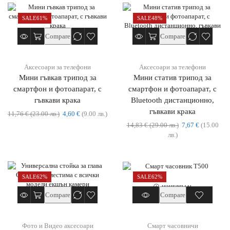
SALE
61%
SALE
48%
Compare
Compare
Аксесоари за телефони
Аксесоари за телефони
Мини гъвкав трипод за
Мини статив трипод за
смартфон и фотоапарат, с
смартфон и фотоапарат, с
гъвкави крака
Bluetooth дистанционно,
гъвкави крака
11,76
€
(23.00 лв.)
4,60
€
(9.00 лв.)
14,83
€
(29.00 лв.)
7,67
€
(15.00
лв.)
SALE
62%
SALE
62%
ИЗЧЕРПАН
Compare
Compare
Фото и Видео аксесоари
Смарт часовничи