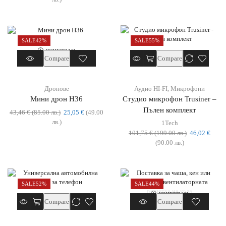
SALE
42%
SALE
55%
ИЗЧЕРПАН
Compare
Compare
Дронове
Аудио HI-FI
,
Микрофони
Mини дрон H36
Студио микрофон Trusiner –
Пълен комплект
43,46
€
(85.00 лв.)
25,05
€
(49.00
лв.)
1Tech
101,75
€
(199.00 лв.)
46,02
€
(90.00 лв.)
SALE
52%
SALE
44%
ИЗЧЕРПАН
Compare
Compare