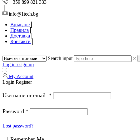
+ 359 899 821 333
info@1tech.bg
Връщане
Правила
Доставка
Контакти
Search input
Log in / sign up
My Account
Login
Register
Username or email
*
Password
*
Lost password?
Remember Me