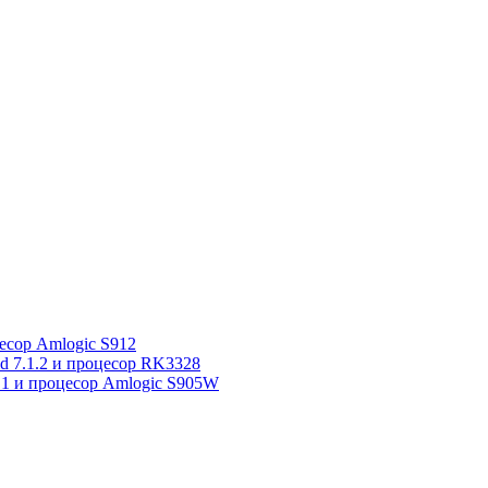
сор Amlogic S912
7.1.2 и процесор RK3328
1 и процесор Amlogic S905W