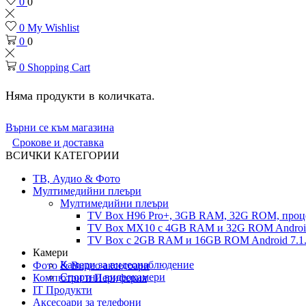
0
0
0
My Wishlist
0
0
0
Shopping Cart
Няма продукти в количката.
Върни се към магазина
Срокове и доставка
ВСИЧКИ КАТЕГОРИИ
ТВ, Аудио & Фото
Мултимедийни плеъри
Мултимедийни плеъри
TV Box H96 Pro+, 3GB RAM, 32G ROM, проце
TV Box MX10 с 4GB RAM и 32G ROM Android 
TV Box с 2GB RAM и 16GВ ROM Android 7.1.
Камери
Камери за видеонаблюдение
Фото & Видео аксесоари
Спортни видеокамери
Компютри и Периферия
IT Продукти
Аксесоари за телефони