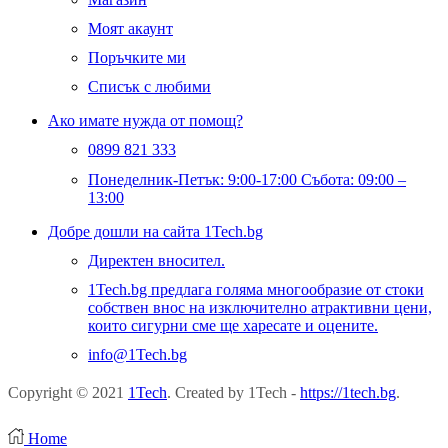
Моят акаунт
Поръчките ми
Списък с любими
Ако имате нужда от помощ?
0899 821 333
Понеделник-Петък: 9:00-17:00 Събота: 09:00 –
13:00
Добре дошли на сайта 1Tech.bg
Директен вносител.
1Tech.bg предлага голяма многообразие от стоки
собствен внос на изключително атрактивни цени,
които сигурни сме ще харесате и оцените.
info@1Tech.bg
Copyright © 2021
1Tech
. Created by 1Tech -
https://1tech.bg
.
Home