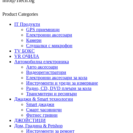
info@1tech.bg
Product Categories
IT Продукти
GPS приемници
Електронни аксесоари
Камери
Слушалки с микрофон
TV БОКС
VR ОЧИЛА
Автомобилна електроника
Авто аксесоари
Видеорегистратори
Електронни аксесоари за кола
Инструменти и уреди за измерване
Радио, CD, DVD плеъри за кола
Трансмитери и ресивъри
Джаджи & Smart технологии
Smart джаджи
Смарт часовничи
Фитнес гривни
ДЖОЙСТИЦИ
Дом, Градина & Petshop
Инструменти за ремонт