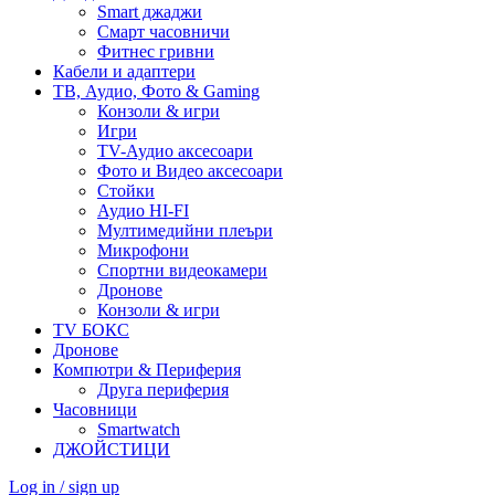
Smart джаджи
Смарт часовничи
Фитнес гривни
Кабели и адаптери
ТВ, Аудио, Фото & Gaming
Конзоли & игри
Игри
TV-Аудио аксесоари
Фото и Видео аксесоари
Стойки
Аудио HI-FI
Мултимедийни плеъри
Микрофони
Спортни видеокамери
Дронове
Конзоли & игри
TV БОКС
Дронове
Компютри & Периферия
Друга периферия
Часовници
Smartwatch
ДЖОЙСТИЦИ
Log in / sign up