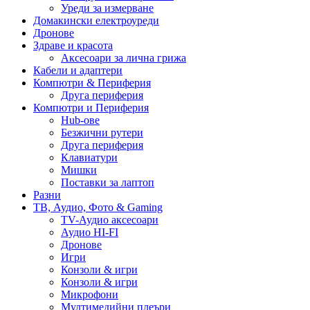
Уреди за измерване
Домакински електроуреди
Дронове
Здраве и красота
Аксесоари за лична грижа
Кабели и адаптери
Компютри & Периферия
Друга периферия
Компютри и Периферия
Hub-ове
Безжични рутери
Друга периферия
Клавиатури
Мишки
Поставки за лаптоп
Разни
ТВ, Аудио, Фото & Gaming
TV-Аудио аксесоари
Аудио HI-FI
Дронове
Игри
Конзоли & игри
Конзоли & игри
Микрофони
Мултимедийни плеъри