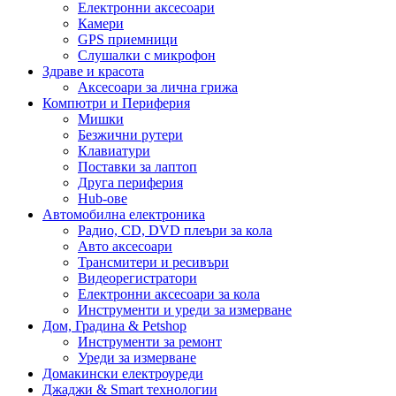
Електронни аксесоари
Камери
GPS приемници
Слушалки с микрофон
Здраве и красота
Аксесоари за лична грижа
Компютри и Периферия
Мишки
Безжични рутери
Клавиатури
Поставки за лаптоп
Друга периферия
Hub-ове
Автомобилна електроника
Радио, CD, DVD плеъри за кола
Авто аксесоари
Трансмитери и ресивъри
Видеорегистратори
Електронни аксесоари за кола
Инструменти и уреди за измерване
Дом, Градина & Petshop
Инструменти за ремонт
Уреди за измерване
Домакински електроуреди
Джаджи & Smart технологии