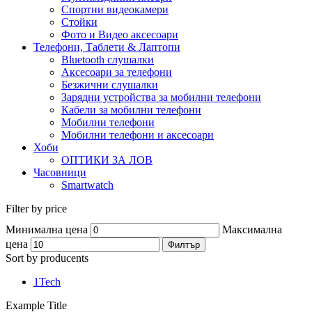
Спортни видеокамери
Стойки
Фото и Видео аксесоари
Телефони, Таблети & Лаптопи
Bluetooth слушалки
Аксесоари за телефони
Безжични слушалки
Зарядни устройства за мобилни телефони
Кабели за мобилни телефони
Мобилни телефони
Мобилни телефони и аксесоари
Хоби
ОПТИКИ ЗА ЛОВ
Часовници
Smartwatch
Filter by price
Минимална цена
Максимална
цена
Филтър
Sort by producents
1Tech
Example Title