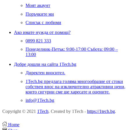
Моят акаунт
Поръчките ми
Списък с любими
Ако имате нужда от помощ?
0899 821 333
Понеделник-Петък: 9:00-17:00 Събота: 09:00 –
13:00
Добре дошли на сайта 1Tech.bg
Директен вносител.
1Tech.bg предлага голяма многообразие от стоки
собствен внос на изключително атрактивни цени,
които сигурни сме ще харесате и оцените.
info@1Tech.bg
Copyright © 2021
1Tech
. Created by 1Tech -
https://1tech.bg
.
Home