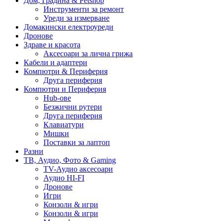
Дом, Градина & Petshop
Инструменти за ремонт
Уреди за измерване
Домакински електроуреди
Дронове
Здраве и красота
Аксесоари за лична грижа
Кабели и адаптери
Компютри & Периферия
Друга периферия
Компютри и Периферия
Hub-ове
Безжични рутери
Друга периферия
Клавиатури
Мишки
Поставки за лаптоп
Разни
ТВ, Аудио, Фото & Gaming
TV-Аудио аксесоари
Аудио HI-FI
Дронове
Игри
Конзоли & игри
Конзоли & игри