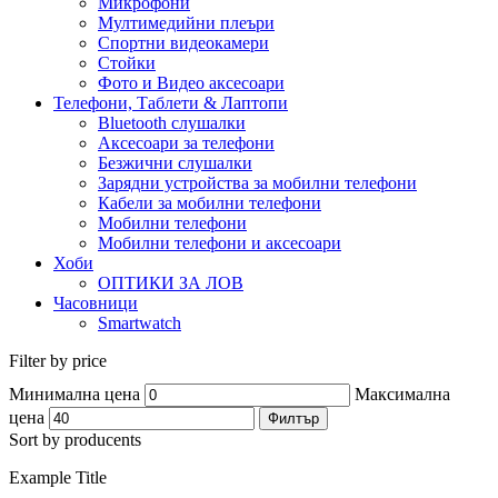
Микрофони
Мултимедийни плеъри
Спортни видеокамери
Стойки
Фото и Видео аксесоари
Телефони, Таблети & Лаптопи
Bluetooth слушалки
Аксесоари за телефони
Безжични слушалки
Зарядни устройства за мобилни телефони
Кабели за мобилни телефони
Мобилни телефони
Мобилни телефони и аксесоари
Хоби
ОПТИКИ ЗА ЛОВ
Часовници
Smartwatch
Filter by price
Минимална цена
Максимална
цена
Филтър
Sort by producents
Example Title