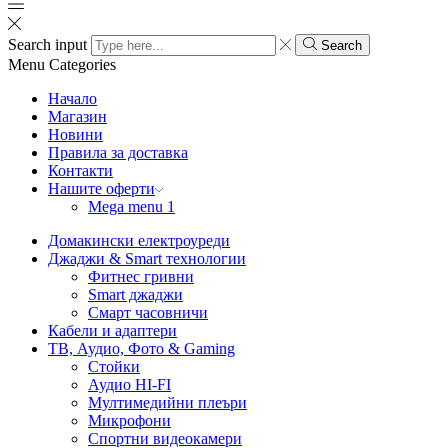
Search input
Search
Menu
Categories
Начало
Магазин
Новини
Правила за доставка
Контакти
Нашите оферти
Mega menu 1
Домакински електроуреди
Джаджи & Smart технологии
Фитнес гривни
Smart джаджи
Смарт часовничи
Кабели и адаптери
ТВ, Аудио, Фото & Gaming
Стойки
Аудио HI-FI
Мултимедийни плеъри
Микрофони
Спортни видеокамери