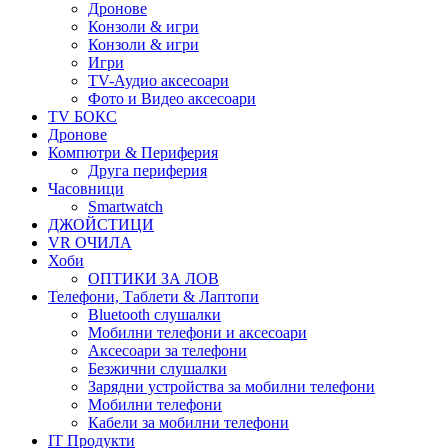
Дронове
Конзоли & игри
Конзоли & игри
Игри
TV-Аудио аксесоари
Фото и Видео аксесоари
TV БОКС
Дронове
Компютри & Периферия
Друга периферия
Часовници
Smartwatch
ДЖОЙСТИЦИ
VR ОЧИЛА
Хоби
ОПТИКИ ЗА ЛОВ
Телефони, Таблети & Лаптопи
Bluetooth слушалки
Мобилни телефони и аксесоари
Аксесоари за телефони
Безжични слушалки
Зарядни устройства за мобилни телефони
Мобилни телефони
Кабели за мобилни телефони
IT Продукти