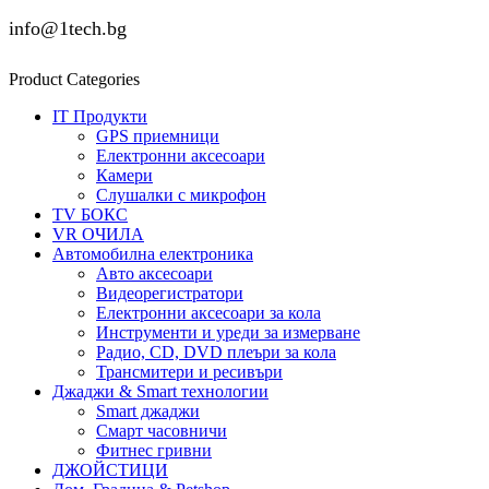
info@1tech.bg
Product Categories
IT Продукти
GPS приемници
Електронни аксесоари
Камери
Слушалки с микрофон
TV БОКС
VR ОЧИЛА
Автомобилна електроника
Авто аксесоари
Видеорегистратори
Електронни аксесоари за кола
Инструменти и уреди за измерване
Радио, CD, DVD плеъри за кола
Трансмитери и ресивъри
Джаджи & Smart технологии
Smart джаджи
Смарт часовничи
Фитнес гривни
ДЖОЙСТИЦИ