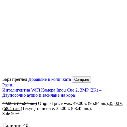
Бърз преглед
Добавяне в количката
Compare
Разни
Интелигентна WiFi Камера Imou Cue 2, 3MP (2K) –
Двупосочно аудио и засичане на хора
49,00
€
(95.84 лв.)
Original price was: 49,00 € (95.84 лв.).
35,00
€
(68.45 лв.)
Текущата цена е: 35,00 € (68.45 лв.).
Sale
50%
Налични 40