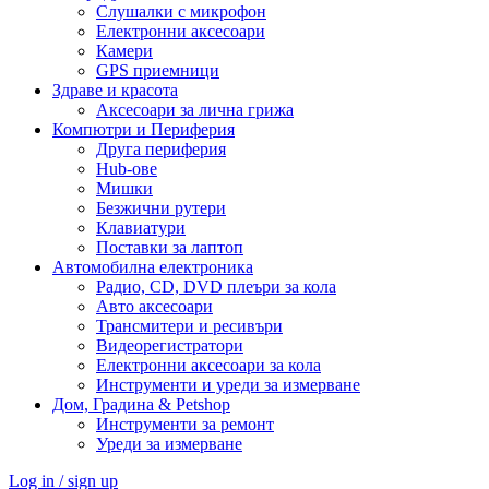
Слушалки с микрофон
Електронни аксесоари
Камери
GPS приемници
Здраве и красота
Аксесоари за лична грижа
Компютри и Периферия
Друга периферия
Hub-ове
Мишки
Безжични рутери
Клавиатури
Поставки за лаптоп
Автомобилна електроника
Радио, CD, DVD плеъри за кола
Авто аксесоари
Трансмитери и ресивъри
Видеорегистратори
Електронни аксесоари за кола
Инструменти и уреди за измерване
Дом, Градина & Petshop
Инструменти за ремонт
Уреди за измерване
Log in / sign up