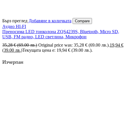
Бърз преглед
Добавяне в количката
Compare
Аудио HI-FI
Преносима LED тонколона ZQS4239S, Bluetooth, Micro SD,
USB, FM радио, LED светлина, Микрофон
35,28
€
(69.00 лв.)
Original price was: 35,28 € (69.00 лв.).
19,94
€
(39.00 лв.)
Текущата цена е: 19,94 € (39.00 лв.).
Изчерпан