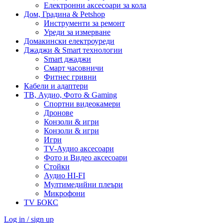
Електронни аксесоари за кола
Дом, Градина & Petshop
Инструменти за ремонт
Уреди за измерване
Домакински електроуреди
Джаджи & Smart технологии
Smart джаджи
Смарт часовничи
Фитнес гривни
Кабели и адаптери
ТВ, Аудио, Фото & Gaming
Спортни видеокамери
Дронове
Конзоли & игри
Конзоли & игри
Игри
TV-Аудио аксесоари
Фото и Видео аксесоари
Стойки
Аудио HI-FI
Мултимедийни плеъри
Микрофони
TV БОКС
Log in / sign up