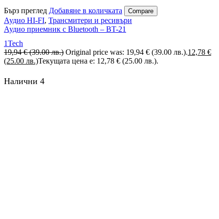
Бърз преглед
Добавяне в количката
Compare
Аудио HI-FI
,
Трансмитери и ресивъри
Аудио приемник с Bluetooth – BT-21
1Tech
19,94
€
(39.00 лв.)
Original price was: 19,94 € (39.00 лв.).
12,78
€
(25.00 лв.)
Текущата цена е: 12,78 € (25.00 лв.).
Налични 4