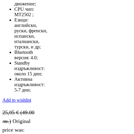
движение;
CPU чип:
MT2502 ;
Езици:
английски,
руски, френски,
испански,
италиански,
турски, и др;
Bluetooth
версия: 4.0;
Standby
издръжливост:
около 15 дни;
Активна
издръжливост:
5-7 дни;
Add to wishlist
25,05
€
(49.00
лв.)
Original
price was: