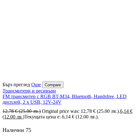
Бърз преглед
Още
Compare
Трансмитери и ресивъри
FM трансмитер с RGB BT-M34, Bluetooth, Handsfree, LED
дисплей, 2 x USB, 12V-24V
12,78
€
(25.00 лв.)
Original price was: 12,78 € (25.00 лв.).
6,14
€
(12.00 лв.)
Текущата цена е: 6,14 € (12.00 лв.).
Налични 75