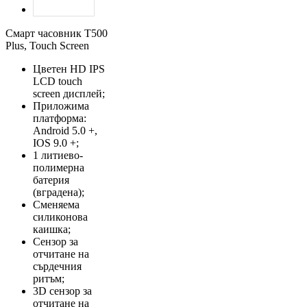
Смарт часовник T500
Plus, Touch Screen
Цветен HD IPS
LCD touch
screen дисплей;
Приложима
платформа:
Android 5.0 +,
IOS 9.0 +;
1 литиево-
полимерна
батерия
(вградена);
Сменяема
силиконова
каишка;
Сензор за
отчитане на
сърдечния
ритъм;
3D сензор за
отчитане на