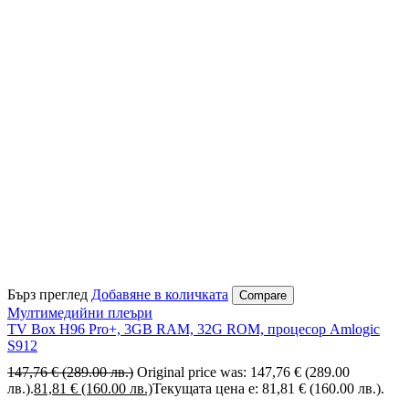
Бърз преглед
Добавяне в количката
Compare
Мултимедийни плеъри
TV Box H96 Pro+, 3GB RAM, 32G ROM, процесор Amlogic
S912
147,76
€
(289.00 лв.)
Original price was: 147,76 € (289.00
лв.).
81,81
€
(160.00 лв.)
Текущата цена е: 81,81 € (160.00 лв.).