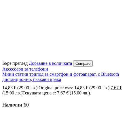
Бърз преглед
Добавяне в количката
Compare
Аксесоари за телефони
Мини статив трипод за смартфон и фотоапарат, с Bluetooth
дистанционно, гъвкави крака
14,83
€
(29.00 лв.)
Original price was: 14,83 € (29.00 лв.).
7,67
€
(15.00 лв.)
Текущата цена е: 7,67 € (15.00 лв.).
Налични 60