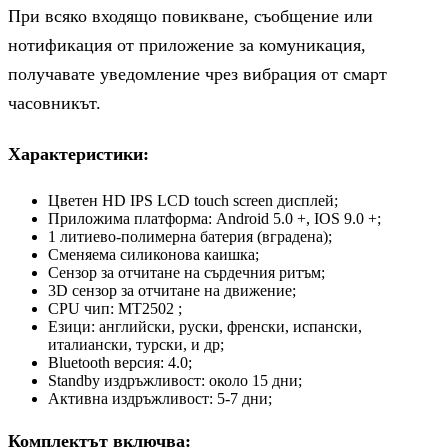
При всяко входящо повикване, съобщение или
нотификация от приложение за комуникация,
получавате уведомление чрез вибрация от смарт
часовникът.
Характеристики:
Цветен HD IPS LCD touch screen дисплей;
Приложима платформа: Android 5.0 +, IOS 9.0 +;
1 литиево-полимерна батерия (вградена);
Сменяема силиконова каишка;
Сензор за отчитане на сърдечния ритъм;
3D сензор за отчитане на движение;
CPU чип: MT2502 ;
Езици: английски, руски, френски, испански,
италиански, турски, и др;
Bluetooth версия: 4.0;
Standby издръжливост: около 15 дни;
Активна издръжливост: 5-7 дни;
Комплектът включва: