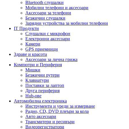
Bluetooth слушалки
Мобилни телефони и аксесоари
Аксесоари за телефони
Безжични слушалки
Зарядни устройства за мобилни телефони
IT Продукти
Слушалки с микрофон
Електронни аксесоари
Камери
GPS приемници
Здраве и красота
Аксесоари за лична грижа
Компютри и Периферия
Мишки
Безжични рутери
Клавиатури
Поставки за лаптоп
Друга периферия
Hub-ове
Автомобилна електроника
Инструменти и уреди за измерване
Радио, CD, DVD плеъри за кола
Авто аксесоари
Трансмитери и ресивъри
Видеорегистратори