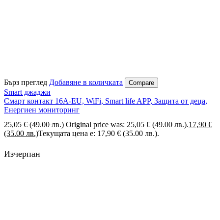
Бърз преглед
Добавяне в количката
Compare
Smart джаджи
Смарт контакт 16A-EU, WiFi, Smart life APP, Защита от деца,
Енергиен мониторинг
25,05
€
(49.00 лв.)
Original price was: 25,05 € (49.00 лв.).
17,90
€
(35.00 лв.)
Текущата цена е: 17,90 € (35.00 лв.).
Изчерпан