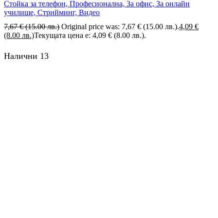
Стойка за телефон, Професионална, За офис, За онлайн
училище, Стрийминг, Видео
7,67
€
(15.00 лв.)
Original price was: 7,67 € (15.00 лв.).
4,09
€
(8.00 лв.)
Текущата цена е: 4,09 € (8.00 лв.).
Налични 13