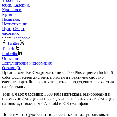
T500 Plus
,
touch
,
Калории
,
Крачкомер
,
Кръвно
,
Налягане
,
Нотификации
,
Пулс
,
Смарт
,
часовник
Share:
Facebook
Twitter
Tumblr
Linkedin
Описание
Допълнителна информация
Отзиви (0)
Представяме Ви
Смарт часовник
T500 Plus с цветен inch IPS
color touch screen дисплей, приятен и практичен спортно-
елегантен дизайн в различни цветове, подходящ за всеки стил
на обличане.
Този
Смарт часовник
T500 Plus Притежава разнообразни и
практични функции за проследяване на физическите функции
на тялото, съвместим с Android и iOS смартфони.
Вече има по-удобен и по-лесен начин да управлявате