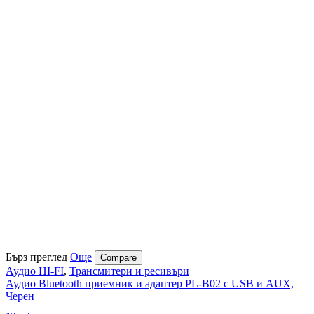
Бърз преглед
Още
Compare
Аудио HI-FI
,
Трансмитери и ресивъри
Аудио Bluetooth приемник и адаптер PL-B02 с USB и AUX,
Черен