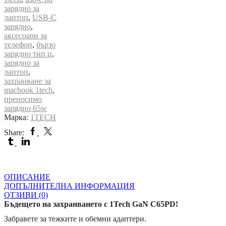
зарядно за
лаптоп
,
USB-C
зарядно
,
аксесоари за
телефон
,
бързо
зарядно тип ц
,
зарядно за
лаптоп
,
захранване за
macbook 1tech
,
преносимо
зарядно 65w
Марка:
1TECH
Facebook
Twitter
Share:
Tumblr
Linkedin
ОПИСАНИЕ
ДОПЪЛНИТЕЛНА ИНФОРМАЦИЯ
ОТЗИВИ (0)
Бъдещето на захранването с 1Tech GaN C65PD!
Забравете за тежките и обемни адаптери.