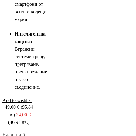
смартфони от
всички водещи
марки.
Интелигентна
защита:
Вградени
системи срещу
прегряване,
пренапрежение
и късо
съединение.
Add to wishlist
49,00
€
(95.84
Original
лв.)
24,00
€
price
Текущата
(46.94 лв.)
was:
цена
Налични 5