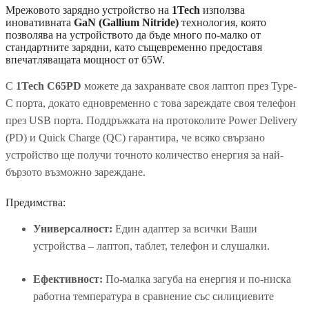
Мрежовото зарядно устройство на
1Tech
използва
иновативната
GaN (Gallium Nitride)
технология, която
позволява на устройството да бъде много по-малко от
стандартните зарядни, като същевременно предоставя
впечатляващата мощност от 65W.
С
1Tech C65PD
можете да захранвате своя лаптоп през Type-
C порта, докато едновременно с това зареждате своя телефон
през USB порта. Поддръжката на протоколите Power Delivery
(PD) и Quick Charge (QC) гарантира, че всяко свързано
устройство ще получи точното количество енергия за най-
бързото възможно зареждане.
Предимства:
Универсалност:
Един адаптер за всички Ваши
устройства – лаптоп, таблет, телефон и слушалки.
Ефективност:
По-малка загуба на енергия и по-ниска
работна температура в сравнение със силициевите