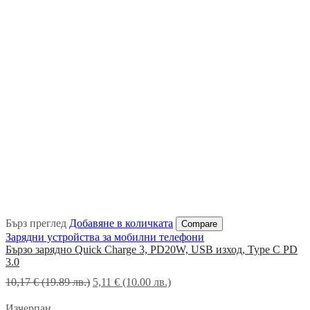
Бърз преглед
Добавяне в количката
Compare
Зарядни устройства за мобилни телефони
Бързо зарядно Quick Charge 3, PD20W, USB изход, Type C PD
3.0
Original
Текущата
10,17
€
(19.89 лв.)
5,11
€
(10.00 лв.)
price
цена
was:
е:
Изчерпан