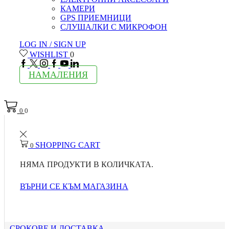
КАМЕРИ
GPS ПРИЕМНИЦИ
СЛУШАЛКИ С МИКРОФОН
LOG IN / SIGN UP
WISHLIST
0
FACEBOOK
TWITTER
INSTAGRAM
GOOGLE
YOUTUBE
LINKEDIN
PLUS
НАМАЛЕНИЯ
0
0
SHOPPING CART
0
НЯМА ПРОДУКТИ В КОЛИЧКАТА.
ВЪРНИ СЕ КЪМ МАГАЗИНА
СРОКОВЕ И ДОСТАВКА