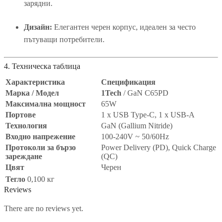
зарядни.
Дизайн:
Елегантен черен корпус, идеален за често
пътуващи потребители.
4. Техническа таблица
Характеристика
Спецификация
Марка / Модел
1Tech
/ GaN C65PD
Максимална мощност
65W
Портове
1 x USB Type-C, 1 x USB-A
Технология
GaN (Gallium Nitride)
Входно напрежение
100-240V ~ 50/60Hz
Протоколи за бързо
Power Delivery (PD), Quick Charge
зареждане
(QC)
Цвят
Черен
Тегло
0,100 кг
Reviews
There are no reviews yet.