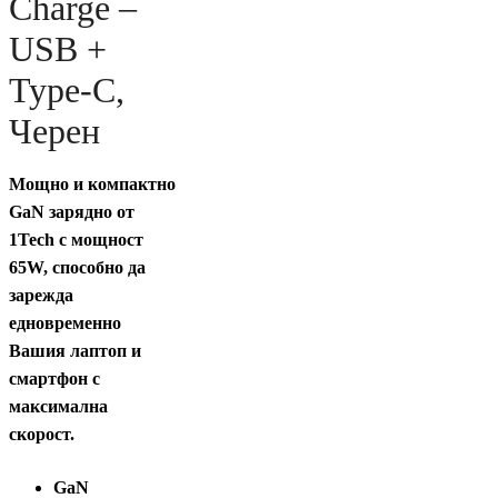
Charge –
USB +
Type-C,
Черен
Мощно и компактно
GaN зарядно от
1Tech с мощност
65W, способно да
зарежда
едновременно
Вашия лаптоп и
смартфон с
максимална
скорост.
GaN