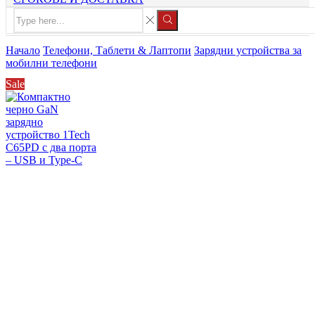
Search
input
Search
Начало
Телефони, Таблети & Лаптопи
Зарядни устройства за
мобилни телефони
Sale