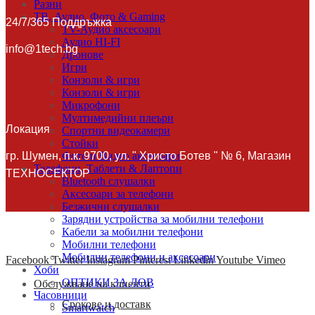
Разни
ТВ, Аудио, Фото & Gaming
24/7/365 Поддръжка
TV-Аудио аксесоари
Аудио HI-FI
info@1tech.bg
Дронове
Игри
Конзоли & игри
Конзоли & игри
Микрофони
Мултимедийни плеъри
Локация
Спортни видеокамери
Стойки
гр. Шумен, п.к. 9700, ул. " Христо Ботев " № 6, Магазин
Фото и Видео аксесоари
Телефони, Таблети & Лаптопи
ТЕХНОСЕКТОР
Bluetooth слушалки
Аксесоари за телефони
Безжични слушалки
Зарядни устройства за мобилни телефони
Кабели за мобилни телефони
Мобилни телефони
Мобилни телефони и аксесоари
Facebook
Twitter
Instagram
Pinterest
Linkedin
Youtube
Vimeo
Хоби
ОПТИКИ ЗА ЛОВ
Обслужване на клиенти
Часовници
Срокове и доставк
Smartwatch