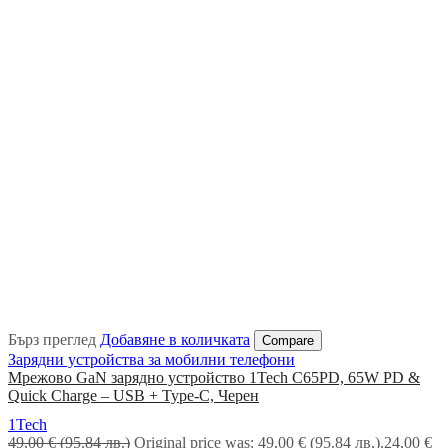
Бърз преглед
Добавяне в количката
Compare
Зарядни устройства за мобилни телефони
Мрежово GaN зарядно устройство 1Tech C65PD, 65W PD &
Quick Charge – USB + Type-C, Черен
1Tech
49,00
€
(95.84 лв.)
Original price was: 49,00 € (95.84 лв.).
24,00
€