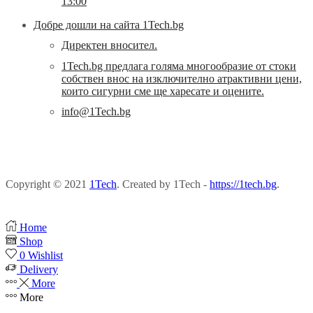
13:00
Добре дошли на сайта 1Tech.bg
Директен вносител.
1Tech.bg предлага голяма многообразие от стоки
собствен внос на изключително атрактивни цени,
които сигурни сме ще харесате и оцените.
info@1Tech.bg
Copyright © 2021
1Tech
. Created by 1Tech -
https://1tech.bg
.
Home
Shop
0
Wishlist
Delivery
More
More