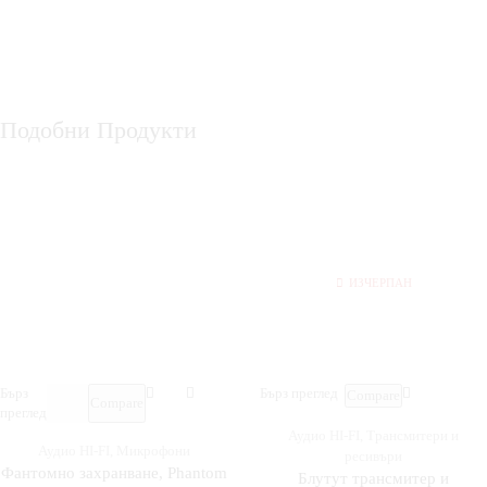
Подобни Продукти
ИЗЧЕРПАН
Бърз
Бърз преглед
Compare
Compare
преглед
Аудио HI-FI
,
Трансмитери и
Аудио HI-FI
,
Микрофони
ресивъри
Фантомно захранване, Phantom
Блутут трансмитер и