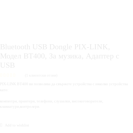
Bluetooth USB Dongle PIX-LINK,
Модел BT400, За музика, Адаптер с
USB
(
1
клиентски отзив)
PIX-LINK BT400 ви позволява да свържете устройства с няколко устройства
като:
компютри, принтери, телефони, слушалки, високоговорители,
клавиатури,контролери.
Add to wishlist