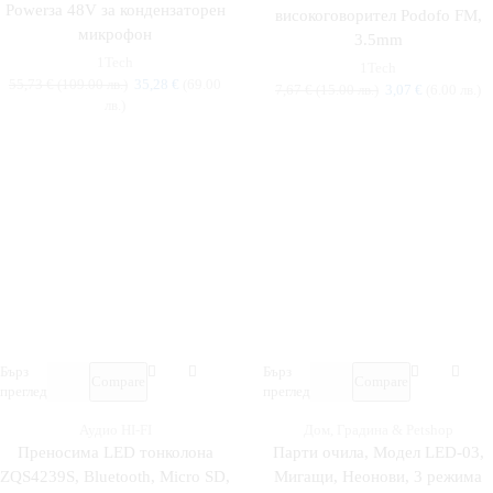
Powerза 48V за кондензаторен
високоговорител Podofo FM,
микрофон
3.5mm
1Tech
1Tech
55,73
€
(109.00 лв.)
35,28
€
(69.00
7,67
€
(15.00 лв.)
3,07
€
(6.00 лв.)
лв.)
Бърз
Бърз
Compare
Compare
преглед
преглед
Аудио HI-FI
Дом, Градина & Petshop
Преносима LED тонколона
Парти очила, Модел LED-03,
ZQS4239S, Bluetooth, Micro SD,
Мигащи, Неонови, 3 режима