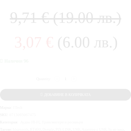
9,71
€
(19.00 лв.)
3,07
€
(6.00 лв.)
Налични 96
ДОБАВЯНЕ В КОЛИЧКАТА
Марка:
1Tech
SKU:
0713095067475
Категория:
Аудио HI-FI
,
Трансмитери и ресивъри
Тагове:
bluetooth
,
BT400
,
Dongle
,
PIX-LINK
,
USB
,
Адаптер с USB
,
За музика
,