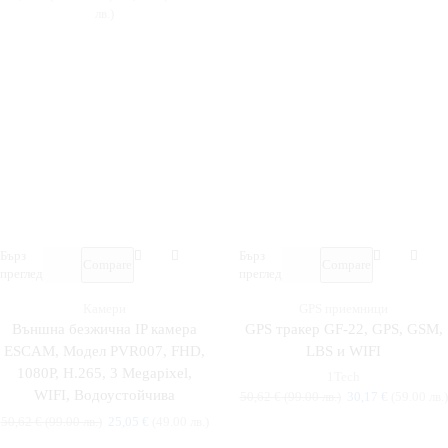
лв.)
Бърз
Бърз
Compare
Compare
преглед
преглед
Камери
GPS приемници
Външна безжична IP камера
GPS тракер GF-22, GPS, GSM,
ESCAM, Модел PVR007, FHD,
LBS и WIFI
1080P, H.265, 3 Megapixel,
1Tech
WIFI, Водоустойчива
50,62
€
(99.00 лв.)
30,17
€
(59.00 лв.)
50,62
€
(99.00 лв.)
25,05
€
(49.00 лв.)