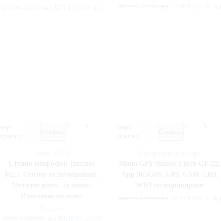
40,39
€
(79.00 лв.)
17,90
€
(35.00 лв.)
17,90
€
(35.00 лв.)
9,71
€
(19.00 лв.)
Бърз
Бърз
Compare
Compare
преглед
преглед
Аудио HI-FI
Електронни аксесоари
Студио микрофон Trusiner
Мини GPS тракер 1Tech GF-22,
ME3, Сензор за заглушаване,
App 365GPS, GPS, GSM, LBS,
Метално рамо, За запис,
WIFI позициониране
Излъчване на живо
50,62
€
(99.00 лв.)
30,17
€
(59.00 лв.)
Trusiner
96,63
€
(189.00 лв.)
65,96
€
(129.00