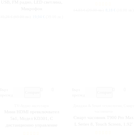
USB, FM радио, LED светлина,
Микрофон
14,83
€
(29.00 лв.)
8,18
€
(16.00 лв.)
35,28
€
(69.00 лв.)
19,94
€
(39.00 лв.)
Бърз
Бърз
Compare
Compare
преглед
преглед
TV-Аудио аксесоари
Джаджи & Smart технологии
,
Смарт
часовничи
Мини HDMI превключвател
Смарт часовник T900 Pro Max
5в1, Модел KD301, С
L Series 8, Touch Screen, 1.92′
дистанционно управление