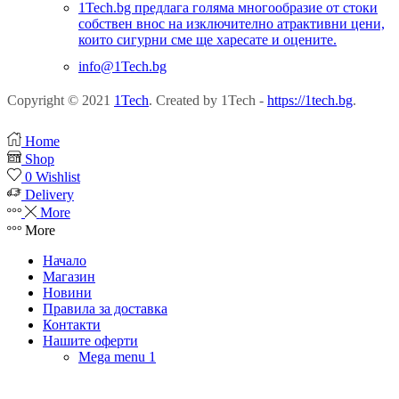
1Tech.bg предлага голяма многообразие от стоки
собствен внос на изключително атрактивни цени,
които сигурни сме ще харесате и оцените.
info@1Tech.bg
Copyright © 2021
1Tech
. Created by 1Tech -
https://1tech.bg
.
Home
Shop
0
Wishlist
Delivery
More
More
Начало
Магазин
Новини
Правила за доставка
Контакти
Нашите оферти
Mega menu 1