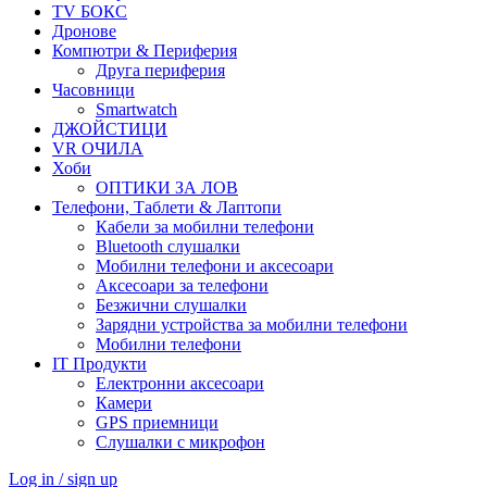
TV БОКС
Дронове
Компютри & Периферия
Друга периферия
Часовници
Smartwatch
ДЖОЙСТИЦИ
VR ОЧИЛА
Хоби
ОПТИКИ ЗА ЛОВ
Телефони, Таблети & Лаптопи
Кабели за мобилни телефони
Bluetooth слушалки
Мобилни телефони и аксесоари
Аксесоари за телефони
Безжични слушалки
Зарядни устройства за мобилни телефони
Мобилни телефони
IT Продукти
Електронни аксесоари
Камери
GPS приемници
Слушалки с микрофон
Log in / sign up