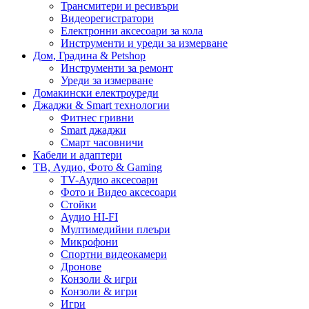
Трансмитери и ресивъри
Видеорегистратори
Електронни аксесоари за кола
Инструменти и уреди за измерване
Дом, Градина & Petshop
Инструменти за ремонт
Уреди за измерване
Домакински електроуреди
Джаджи & Smart технологии
Фитнес гривни
Smart джаджи
Смарт часовничи
Кабели и адаптери
ТВ, Аудио, Фото & Gaming
TV-Аудио аксесоари
Фото и Видео аксесоари
Стойки
Аудио HI-FI
Мултимедийни плеъри
Микрофони
Спортни видеокамери
Дронове
Конзоли & игри
Конзоли & игри
Игри