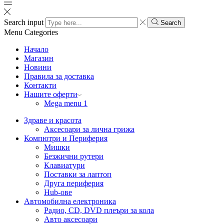
Search input
Search
Menu
Categories
Начало
Магазин
Новини
Правила за доставка
Контакти
Нашите оферти
Mega menu 1
Здраве и красота
Аксесоари за лична грижа
Компютри и Периферия
Мишки
Безжични рутери
Клавиатури
Поставки за лаптоп
Друга периферия
Hub-ове
Автомобилна електроника
Радио, CD, DVD плеъри за кола
Авто аксесоари