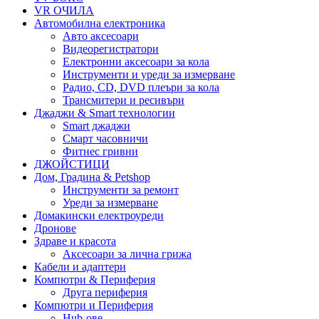
VR ОЧИЛА
Автомобилна електроника
Авто аксесоари
Видеорегистратори
Електронни аксесоари за кола
Инструменти и уреди за измерване
Радио, CD, DVD плеъри за кола
Трансмитери и ресивъри
Джаджи & Smart технологии
Smart джаджи
Смарт часовничи
Фитнес гривни
ДЖОЙСТИЦИ
Дом, Градина & Petshop
Инструменти за ремонт
Уреди за измерване
Домакински електроуреди
Дронове
Здраве и красота
Аксесоари за лична грижа
Кабели и адаптери
Компютри & Периферия
Друга периферия
Компютри и Периферия
Hub-ове