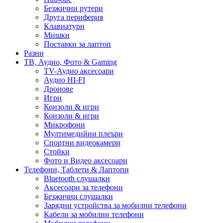
Безжични рутери
Друга периферия
Клавиатури
Мишки
Поставки за лаптоп
Разни
ТВ, Аудио, Фото & Gaming
TV-Аудио аксесоари
Аудио HI-FI
Дронове
Игри
Конзоли & игри
Конзоли & игри
Микрофони
Мултимедийни плеъри
Спортни видеокамери
Стойки
Фото и Видео аксесоари
Телефони, Таблети & Лаптопи
Bluetooth слушалки
Аксесоари за телефони
Безжични слушалки
Зарядни устройства за мобилни телефони
Кабели за мобилни телефони