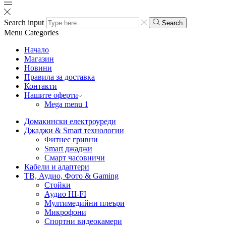
Search input
Search
Menu
Categories
Начало
Магазин
Новини
Правила за доставка
Контакти
Нашите оферти
Mega menu 1
Домакински електроуреди
Джаджи & Smart технологии
Фитнес гривни
Smart джаджи
Смарт часовничи
Кабели и адаптери
ТВ, Аудио, Фото & Gaming
Стойки
Аудио HI-FI
Мултимедийни плеъри
Микрофони
Спортни видеокамери