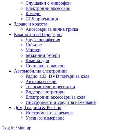
Слушалки с микрофон
Електронни аксесоари
Камери
GPS приемници
Здраве и красота
Аксесоари за лична грижа
Компютри и Периферия
Друга периферия
Hub-ове
Мишки
Безжични рутери
Клавиатури
Поставки за лаптоп
Автомобилна електроника
Радио, CD, DVD плеъри за кола
Авто аксесоари
Трансмитери и ресивъри
Видеорегистратори
Електронни аксесоари за кола
Инструменти и уреди за измерване
Дом, Градина & Petshop
Инструменти за ремонт
Уреди за измерване
Log in / sign up