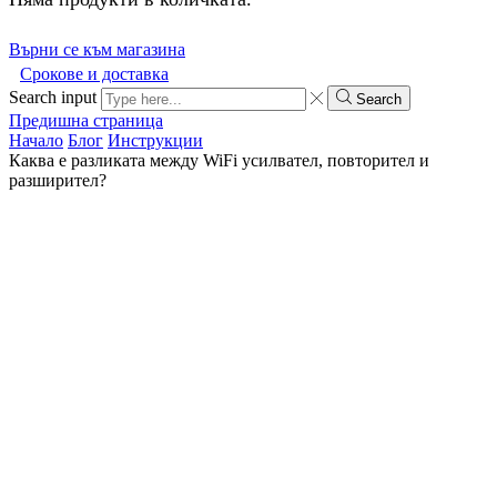
Върни се към магазина
Срокове и доставка
Search input
Search
Предишна страница
Начало
Блог
Инструкции
Каква е разликата между WiFi усилвател, повторител и
разширител?