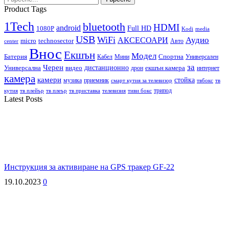
Product Tags
1Tech
bluetooth
HDMI
android
Full HD
1080P
Kodi
media
USB
WiFi
Аудио
АКСЕСОАРИ
micro
technosector
Авто
center
Внос
Екшън
Модел
Спортна
Батерия
Кабел
Мини
Универсален
за
Черен
дистанционно
екшън камера
Универсална
видео
дрон
интернет
камера
камери
стойка
музика
приемник
смарт кутия за телевизор
твбокс
тв
трипод
кутия
тв плейър
тв плеър
тв приставка
телевизия
тиви бокс
Latest Posts
Инструкция за активиране на GPS тракер GF-22
19.10.2023
0