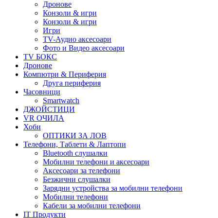
Дронове
Конзоли & игри
Конзоли & игри
Игри
TV-Аудио аксесоари
Фото и Видео аксесоари
TV БОКС
Дронове
Компютри & Периферия
Друга периферия
Часовници
Smartwatch
ДЖОЙСТИЦИ
VR ОЧИЛА
Хоби
ОПТИКИ ЗА ЛОВ
Телефони, Таблети & Лаптопи
Bluetooth слушалки
Мобилни телефони и аксесоари
Аксесоари за телефони
Безжични слушалки
Зарядни устройства за мобилни телефони
Мобилни телефони
Кабели за мобилни телефони
IT Продукти