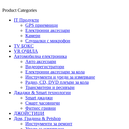
Product Categories
IT Продукти
GPS приемници
Електронни аксесоари
Камери
Слушалки с микрофон
TV БОКС
VR ОЧИЛА
Автомобилна електроника
Авто аксесоари
Видеорегистратори
Електронни аксесоари за кола
Инструменти и уреди за измерване
Радио, CD, DVD плеъри за кола
Трансмитери и ресивъри
Джаджи & Smart технологии
Smart джаджи
Смарт часовничи
Фитнес гривни
ДЖОЙСТИЦИ
Дом, Градина & Petshop
Инструменти за ремонт
Уреди за измерване