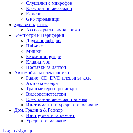
Слушалки с микрофон
Електронни аксесоари
Камери
GPS приемници
Здраве и красота
Аксесоари за лична грижа
Компютри и Периферия
Друга периферия
Hub-ове
Мишки
Безжични рутери
Клавиатури
Поставки за лаптоп
Автомобилна електроника
Радио, CD, DVD плеъри за кола
Авто аксесоари
Трансмитери и ресивъри
Видеорегистратори
Електронни аксесоари за кола
Инструменти и уреди за измерване
Дом, Градина & Petshop
Инструменти за ремонт
Уреди за измерване
Log in / sign up