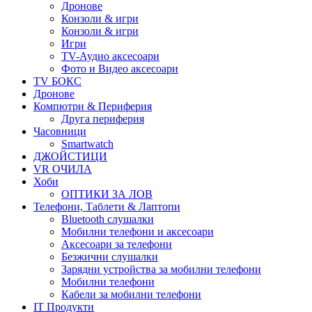
Дронове
Конзоли & игри
Конзоли & игри
Игри
TV-Аудио аксесоари
Фото и Видео аксесоари
TV БОКС
Дронове
Компютри & Периферия
Друга периферия
Часовници
Smartwatch
ДЖОЙСТИЦИ
VR ОЧИЛА
Хоби
ОПТИКИ ЗА ЛОВ
Телефони, Таблети & Лаптопи
Bluetooth слушалки
Мобилни телефони и аксесоари
Аксесоари за телефони
Безжични слушалки
Зарядни устройства за мобилни телефони
Мобилни телефони
Кабели за мобилни телефони
IT Продукти