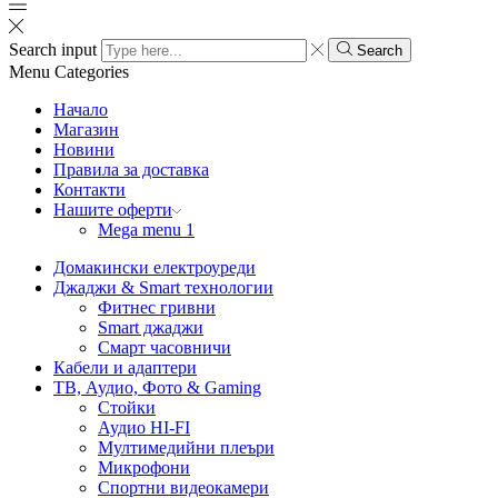
Search input
Search
Menu
Categories
Начало
Магазин
Новини
Правила за доставка
Контакти
Нашите оферти
Mega menu 1
Домакински електроуреди
Джаджи & Smart технологии
Фитнес гривни
Smart джаджи
Смарт часовничи
Кабели и адаптери
ТВ, Аудио, Фото & Gaming
Стойки
Аудио HI-FI
Мултимедийни плеъри
Микрофони
Спортни видеокамери