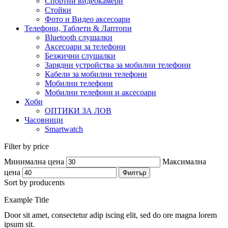
Спортни видеокамери
Стойки
Фото и Видео аксесоари
Телефони, Таблети & Лаптопи
Bluetooth слушалки
Аксесоари за телефони
Безжични слушалки
Зарядни устройства за мобилни телефони
Кабели за мобилни телефони
Мобилни телефони
Мобилни телефони и аксесоари
Хоби
ОПТИКИ ЗА ЛОВ
Часовници
Smartwatch
Filter by price
Минимална цена
Максимална
цена
Филтър
Sort by producents
Example Title
Door sit amet, consectetur adip iscing elit, sed do ore magna lorem
ipsum sit.