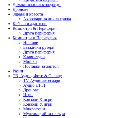
Домакински електроуреди
Дронове
Здраве и красота
Аксесоари за лична грижа
Кабели и адаптери
Компютри & Периферия
Друга периферия
Компютри и Периферия
Hub-ове
Безжични рутери
Друга периферия
Клавиатури
Мишки
Поставки за лаптоп
Разни
ТВ, Аудио, Фото & Gaming
TV-Аудио аксесоари
Аудио HI-FI
Дронове
Игри
Конзоли & игри
Конзоли & игри
Микрофони
Мултимедийни плеъри