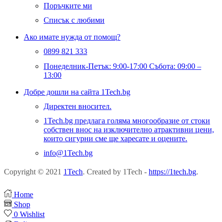
Поръчките ми
Списък с любими
Ако имате нужда от помощ?
0899 821 333
Понеделник-Петък: 9:00-17:00 Събота: 09:00 –
13:00
Добре дошли на сайта 1Tech.bg
Директен вносител.
1Tech.bg предлага голяма многообразие от стоки
собствен внос на изключително атрактивни цени,
които сигурни сме ще харесате и оцените.
info@1Tech.bg
Copyright © 2021
1Tech
. Created by 1Tech -
https://1tech.bg
.
Home
Shop
0
Wishlist