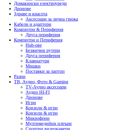
Домакински електроуреди
Дронове
Здраве и красота
Аксесоари за лична грижа
Кабели и адаптери
Компютри & Периферия
Друга периферия
Компютри и Периферия
Hub-ове
Безжични рутери
Друга периферия
Клавиатури
Мишки
Поставки за лаптоп
Разни
ТВ, Аудио, Фото & Gaming
TV-Аудио аксесоари
Аудио HI-FI
Дронове
Игри
Конзоли & игри
Конзоли & игри
Микрофони
Мултимедийни плеъри
Спортни видеокамери