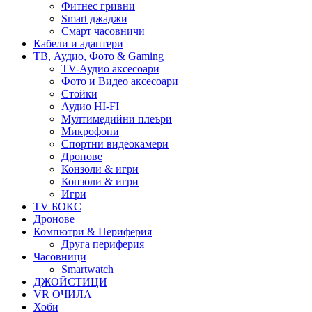
Фитнес гривни
Smart джаджи
Смарт часовничи
Кабели и адаптери
ТВ, Аудио, Фото & Gaming
TV-Аудио аксесоари
Фото и Видео аксесоари
Стойки
Аудио HI-FI
Мултимедийни плеъри
Микрофони
Спортни видеокамери
Дронове
Конзоли & игри
Конзоли & игри
Игри
TV БОКС
Дронове
Компютри & Периферия
Друга периферия
Часовници
Smartwatch
ДЖОЙСТИЦИ
VR ОЧИЛА
Хоби