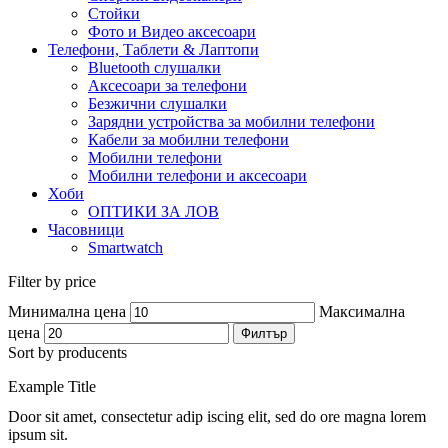
Стойки
Фото и Видео аксесоари
Телефони, Таблети & Лаптопи
Bluetooth слушалки
Аксесоари за телефони
Безжични слушалки
Зарядни устройства за мобилни телефони
Кабели за мобилни телефони
Мобилни телефони
Мобилни телефони и аксесоари
Хоби
ОПТИКИ ЗА ЛОВ
Часовници
Smartwatch
Filter by price
Минимална цена
Максимална
цена
Филтър
Sort by producents
Example Title
Door sit amet, consectetur adip iscing elit, sed do ore magna lorem
ipsum sit.