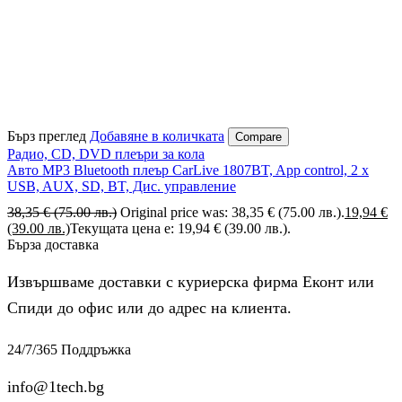
Бърз преглед
Добавяне в количката
Compare
Радио, CD, DVD плеъри за кола
Авто MP3 Bluetooth плеър CarLive 1807BT, App control, 2 x
USB, AUX, SD, BT, Дис. управление
38,35
€
(75.00 лв.)
Original price was: 38,35 € (75.00 лв.).
19,94
€
(39.00 лв.)
Текущата цена е: 19,94 € (39.00 лв.).
Бърза доставка
Извършваме доставки с куриерска фирма Еконт или
Спиди до офис или до адрес на клиента.
24/7/365 Поддръжка
info@1tech.bg