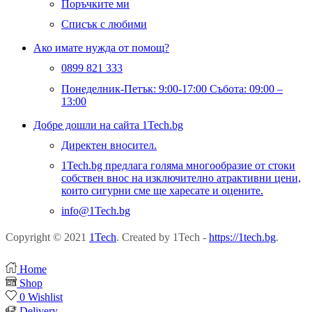
Поръчките ми
Списък с любими
Ако имате нужда от помощ?
0899 821 333
Понеделник-Петък: 9:00-17:00 Събота: 09:00 –
13:00
Добре дошли на сайта 1Tech.bg
Директен вносител.
1Tech.bg предлага голяма многообразие от стоки
собствен внос на изключително атрактивни цени,
които сигурни сме ще харесате и оцените.
info@1Tech.bg
Copyright © 2021
1Tech
. Created by 1Tech -
https://1tech.bg
.
Home
Shop
0
Wishlist
Delivery