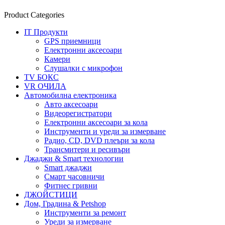
Product Categories
IT Продукти
GPS приемници
Електронни аксесоари
Камери
Слушалки с микрофон
TV БОКС
VR ОЧИЛА
Автомобилна електроника
Авто аксесоари
Видеорегистратори
Електронни аксесоари за кола
Инструменти и уреди за измерване
Радио, CD, DVD плеъри за кола
Трансмитери и ресивъри
Джаджи & Smart технологии
Smart джаджи
Смарт часовничи
Фитнес гривни
ДЖОЙСТИЦИ
Дом, Градина & Petshop
Инструменти за ремонт
Уреди за измерване