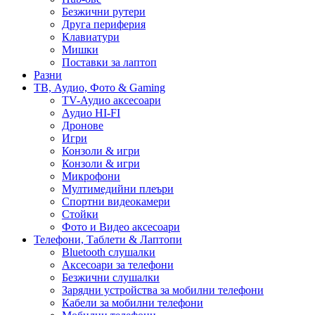
Безжични рутери
Друга периферия
Клавиатури
Мишки
Поставки за лаптоп
Разни
ТВ, Аудио, Фото & Gaming
TV-Аудио аксесоари
Аудио HI-FI
Дронове
Игри
Конзоли & игри
Конзоли & игри
Микрофони
Мултимедийни плеъри
Спортни видеокамери
Стойки
Фото и Видео аксесоари
Телефони, Таблети & Лаптопи
Bluetooth слушалки
Аксесоари за телефони
Безжични слушалки
Зарядни устройства за мобилни телефони
Кабели за мобилни телефони