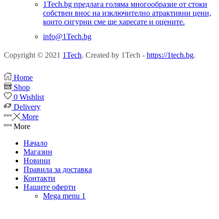
1Tech.bg предлага голяма многообразие от стоки
собствен внос на изключително атрактивни цени,
които сигурни сме ще харесате и оцените.
info@1Tech.bg
Copyright © 2021
1Tech
. Created by 1Tech -
https://1tech.bg
.
Home
Shop
0
Wishlist
Delivery
More
More
Начало
Магазин
Новини
Правила за доставка
Контакти
Нашите оферти
Mega menu 1