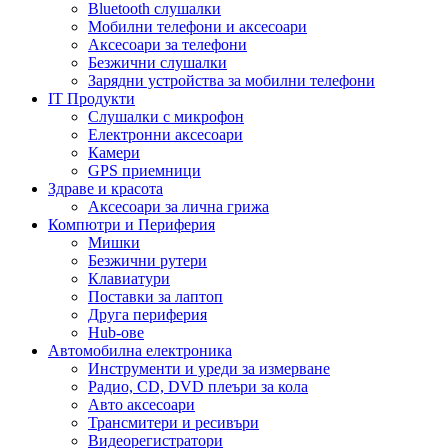
Bluetooth слушалки
Мобилни телефони и аксесоари
Аксесоари за телефони
Безжични слушалки
Зарядни устройства за мобилни телефони
IT Продукти
Слушалки с микрофон
Електронни аксесоари
Камери
GPS приемници
Здраве и красота
Аксесоари за лична грижа
Компютри и Периферия
Мишки
Безжични рутери
Клавиатури
Поставки за лаптоп
Друга периферия
Hub-ове
Автомобилна електроника
Инструменти и уреди за измерване
Радио, CD, DVD плеъри за кола
Авто аксесоари
Трансмитери и ресивъри
Видеорегистратори