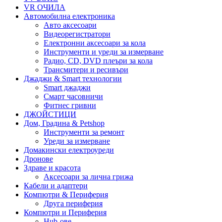
VR ОЧИЛА
Автомобилна електроника
Авто аксесоари
Видеорегистратори
Електронни аксесоари за кола
Инструменти и уреди за измерване
Радио, CD, DVD плеъри за кола
Трансмитери и ресивъри
Джаджи & Smart технологии
Smart джаджи
Смарт часовничи
Фитнес гривни
ДЖОЙСТИЦИ
Дом, Градина & Petshop
Инструменти за ремонт
Уреди за измерване
Домакински електроуреди
Дронове
Здраве и красота
Аксесоари за лична грижа
Кабели и адаптери
Компютри & Периферия
Друга периферия
Компютри и Периферия
Hub-ове