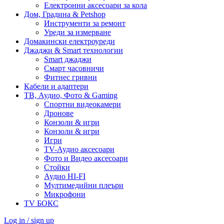
Електронни аксесоари за кола
Дом, Градина & Petshop
Инструменти за ремонт
Уреди за измерване
Домакински електроуреди
Джаджи & Smart технологии
Smart джаджи
Смарт часовничи
Фитнес гривни
Кабели и адаптери
ТВ, Аудио, Фото & Gaming
Спортни видеокамери
Дронове
Конзоли & игри
Конзоли & игри
Игри
TV-Аудио аксесоари
Фото и Видео аксесоари
Стойки
Аудио HI-FI
Мултимедийни плеъри
Микрофони
TV БОКС
Log in / sign up