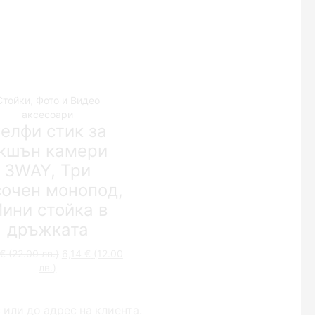
Стойки
,
Фото и Видео
аксесоари
елфи стик за
кшън камери
3WAY, Три
сочен монопод,
ини стойка в
дръжката
€
(22.00 лв.)
Original
6,14
€
(12.00
лв.)
Текущата
price
цена
was:
е:
11,25 €
или до адрес на клиента.
6,14 €
(22.00