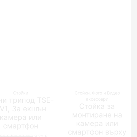
Стойки
Стойки
,
Фото и Видео
и трипод TSE-
аксесоари
Стойка за
V1, За екшън
монтиране на
камера или
камера или
смартфон
смартфон върху
,83
€
(29.00 лв.)
Original
9,20
€