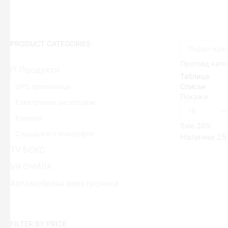
PRODUCT CATEGORIES
Преглед като
IT Продукти
Таблица
Списък
GPS приемници
Покажи
Електронни аксесоари
Брой
продукти
Камери
Sale
38%
на
Слушалки с микрофон
Налични 25
страница
TV БОКС
VR ОЧИЛА
Автомобилна електроника
Авто аксесоари
Видеорегистратори
FILTER BY PRICE