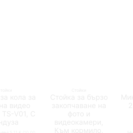
тойки
Стойки
за кола за
Стойка за бързо
Мин
на видео
закопчаване на
2
 TS-V01, С
фото и
ндуза
видеокамери,
Към кормило,
 лв.)
Original
5,11
€
(10.00
14