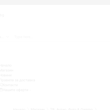
.bg
Search
input
Начало
Магазин
Новини
Правила за доставка
Контакти
Нашите оферти
Начало
Магазин
ТВ, Аудио, Фото & Gaming