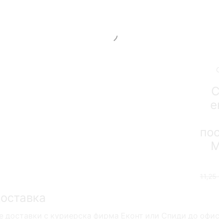
С
е
по
М
11,25
оставка
 доставки с куриерска фирма Еконт или Спиди до офис 