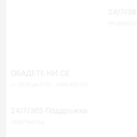
Зарядни устройства за мобилни
24/7/3
телефони
Кабели за мобилни телефони
info@1tech.
Мобилни телефони
Мобилни телефони и аксесоари
Хоби
ОПТИКИ ЗА ЛОВ
Часовници
ОБАДЕТЕ НИ СЕ
Smartwatch
от 09:00 до 17:00 - 0899 821 333
24/7/365 Поддръжка
info@1tech.bg