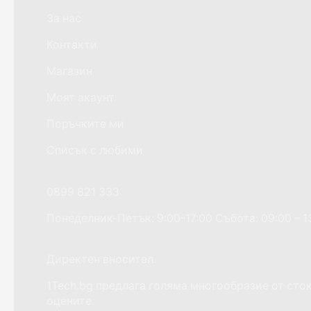
За нас
Контакти
Магазин
Моят акаунт
Поръчките ми
Списък с любими
Ако имате нужда от помощ?
0899 821 333
Понеделник-Петък: 9:00-17:00 Събота: 09:00 – 1
Добре дошли на сайта 1Tech.bg
Директен вносител.
1Tech.bg предлага голяма многообразие от сто
оцените.