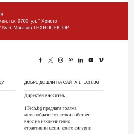
ия
ен, п.к. 9700, ул. " Христо
 " № 6, Магазин ТЕХНОСЕКТОР
Щ?
ДОБРЕ ДОШЛИ НА САЙТА 1TECH.BG
Директен вносител.
1Tech.bg предлага голяма
многообразие от стоки собствен
внос на изключително
атрактивни цени, които сигурни