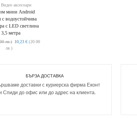
 Видео аксесоари
им мини Android
 с водоустойчива
pa c LЕD cвeтлинa
 3,5 мeтpa
00 лв.)
10,23
€
(20.00
лв.)
БЪРЗА ДОСТАВКА
ршваме доставки с куриерска фирма Еконт
и Спиди до офис или до адрес на клиента.