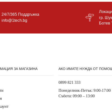
Локац
24/7/365 Поддръжка
гр. Шум
info@1tech.bg
Ботев
МАЦИЯ ЗА МАГАЗИНА
АКО ИМАТЕ НУЖДА ОТ ПОМО
0899 821 333
ти
Понеделник-Петък: 9:00-17:00
Събота: 09:00 – 13:00
н
каунт