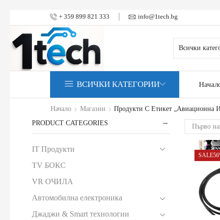
+ 359 899 821 333
info@1tech.bg
ВСИЧКИ КАТЕГОРИИ
Начал
Начало
Магазин
Продукти С Етикет „авиационна И
PRODUCT CATEGORIES
IT Продукти
SALE
5
TV БОКС
VR ОЧИЛА
Автомобилна електроника
Джаджи & Smart технологии