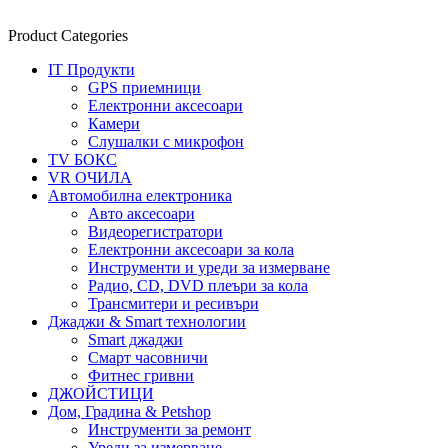
Product Categories
IT Продукти
GPS приемници
Електронни аксесоари
Камери
Слушалки с микрофон
TV БОКС
VR ОЧИЛА
Автомобилна електроника
Авто аксесоари
Видеорегистратори
Електронни аксесоари за кола
Инструменти и уреди за измерване
Радио, CD, DVD плеъри за кола
Трансмитери и ресивъри
Джаджи & Smart технологии
Smart джаджи
Смарт часовничи
Фитнес гривни
ДЖОЙСТИЦИ
Дом, Градина & Petshop
Инструменти за ремонт
Уреди за измерване