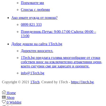
Поръчките ми
Списък с любими
Ако имате нужда от помощ?
0899 821 333
Понеделник-Петък: 9:00-17:00 Събота: 09:00 –
13:00
Добре дошли на сайта 1Tech.bg
Директен вносител.
1Tech.bg предлага голяма многообразие от стоки
собствен внос на изключително атрактивни цени,
които сигурни сме ще харесате и оцените.
info@1Tech.bg
Copyright © 2021
1Tech
. Created by 1Tech -
https://1tech.bg
.
Home
Shop
0
Wishlist