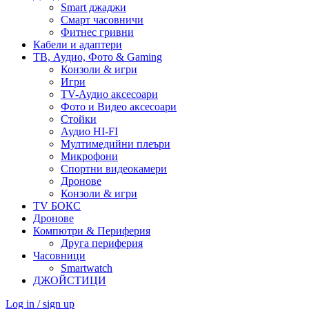
Smart джаджи
Смарт часовничи
Фитнес гривни
Кабели и адаптери
ТВ, Аудио, Фото & Gaming
Конзоли & игри
Игри
TV-Аудио аксесоари
Фото и Видео аксесоари
Стойки
Аудио HI-FI
Мултимедийни плеъри
Микрофони
Спортни видеокамери
Дронове
Конзоли & игри
TV БОКС
Дронове
Компютри & Периферия
Друга периферия
Часовници
Smartwatch
ДЖОЙСТИЦИ
Log in / sign up