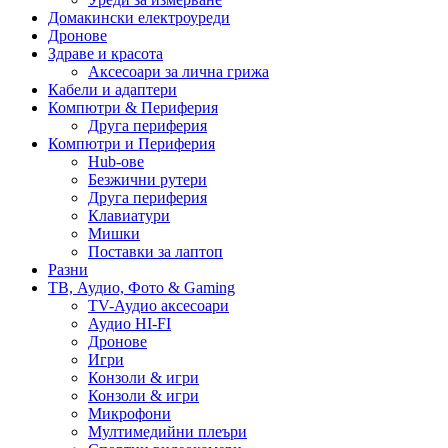
Домакински електроуреди
Дронове
Здраве и красота
Аксесоари за лична грижа
Кабели и адаптери
Компютри & Периферия
Друга периферия
Компютри и Периферия
Hub-ове
Безжични рутери
Друга периферия
Клавиатури
Мишки
Поставки за лаптоп
Разни
ТВ, Аудио, Фото & Gaming
TV-Аудио аксесоари
Аудио HI-FI
Дронове
Игри
Конзоли & игри
Конзоли & игри
Микрофони
Мултимедийни плеъри