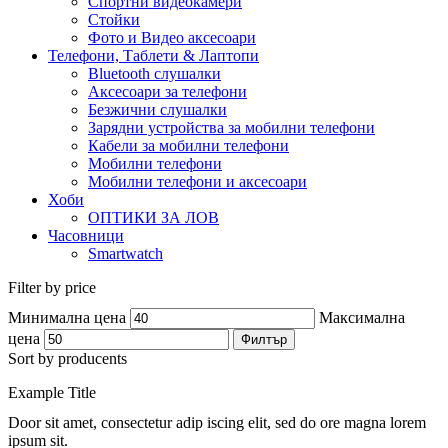
Спортни видеокамери
Стойки
Фото и Видео аксесоари
Телефони, Таблети & Лаптопи
Bluetooth слушалки
Аксесоари за телефони
Безжични слушалки
Зарядни устройства за мобилни телефони
Кабели за мобилни телефони
Мобилни телефони
Мобилни телефони и аксесоари
Хоби
ОПТИКИ ЗА ЛОВ
Часовници
Smartwatch
Filter by price
Минимална цена
Максимална
цена
Филтър
Sort by producents
Example Title
Door sit amet, consectetur adip iscing elit, sed do ore magna lorem
ipsum sit.