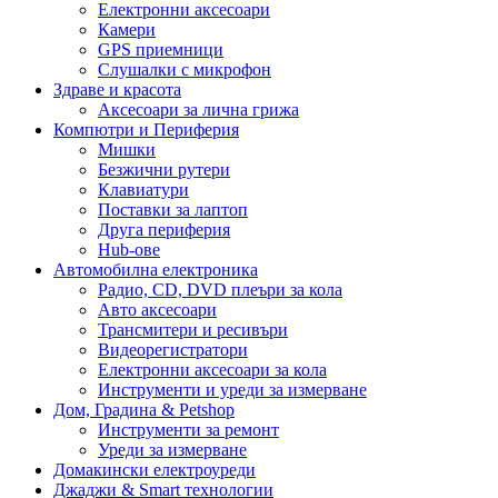
Електронни аксесоари
Камери
GPS приемници
Слушалки с микрофон
Здраве и красота
Аксесоари за лична грижа
Компютри и Периферия
Мишки
Безжични рутери
Клавиатури
Поставки за лаптоп
Друга периферия
Hub-ове
Автомобилна електроника
Радио, CD, DVD плеъри за кола
Авто аксесоари
Трансмитери и ресивъри
Видеорегистратори
Електронни аксесоари за кола
Инструменти и уреди за измерване
Дом, Градина & Petshop
Инструменти за ремонт
Уреди за измерване
Домакински електроуреди
Джаджи & Smart технологии