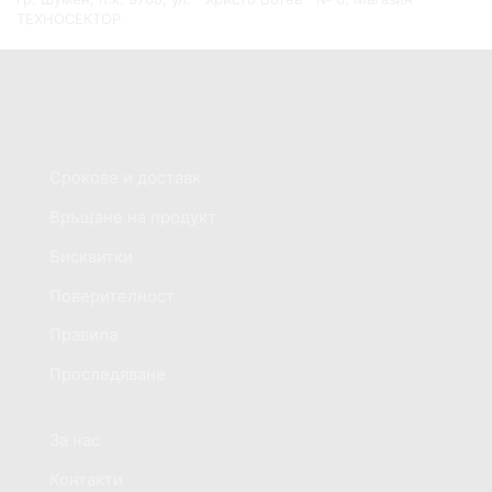
ТЕХНОСЕКТОР
Обслужване на клиенти
Срокове и доставк
Връщане на продукт
Бисквитки
Поверителност
Правила
Проследяване
Информация за магазина
За нас
Контакти