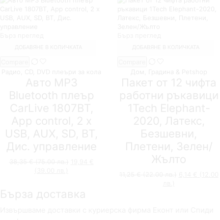
Бърз преглед
Бърз преглед
ДОБАВЯНЕ В КОЛИЧКАТА
ДОБАВЯНЕ В КОЛИЧКАТА
Compare
Compare
Радио, CD, DVD плеъри за кола
Дом, Градина & Petshop
Авто MP3
Пакет от 12 чифта
Bluetooth плеър
работни ръкавици
CarLive 1807BT,
1Tech Elephant-
App control, 2 x
2020, Латекс,
USB, AUX, SD, BT,
Безшевни,
Дис. управление
Плетени, Зелен/
Жълто
Original
38,35
€
(75.00 лв.)
19,94
€
Текущата
price
(39.00 лв.)
Original
11,25
€
(22.00 лв.)
6,14
€
(12.00
цена
was:
Текущата
price
лв.)
е:
38,35 €
Бърза доставка
цена
was:
19,94 €
(75.00
е:
11,25 €
(39.00
лв.).
6,14 €
(22.00
Извършваме доставки с куриерска фирма Еконт или Спиди
лв.).
(12.00
лв.).