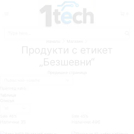
0
Search
Начало
Магазин
input
Продукти с етикет
„Безшевни“
Предишна страница
Преглед като:
Таблица
Списък
Брой
продукти
Sale
48%
Sale
45%
на
страница
Налични 35
Налични 496