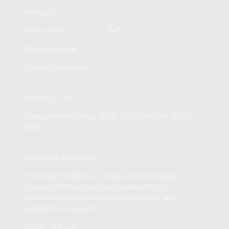
Магазин
Моят акаунт
Поръчките ми
Списък с любими
Ако имате нужда от помощ?
0899 821 333
Понеделник-Петък: 9:00-17:00 Събота: 09:00 –
13:00
Добре дошли на сайта 1Tech.bg
Директен вносител.
1Tech.bg предлага голяма многообразие от
стоки собствен внос на изключително
атрактивни цени, които сигурни сме ще
харесате и оцените.
info@1Tech.bg