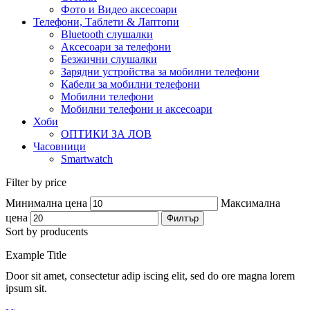
Фото и Видео аксесоари
Телефони, Таблети & Лаптопи
Bluetooth слушалки
Аксесоари за телефони
Безжични слушалки
Зарядни устройства за мобилни телефони
Кабели за мобилни телефони
Мобилни телефони
Мобилни телефони и аксесоари
Хоби
ОПТИКИ ЗА ЛОВ
Часовници
Smartwatch
Filter by price
Минимална цена
Максимална
цена
Филтър
Sort by producents
Example Title
Door sit amet, consectetur adip iscing elit, sed do ore magna lorem
ipsum sit.