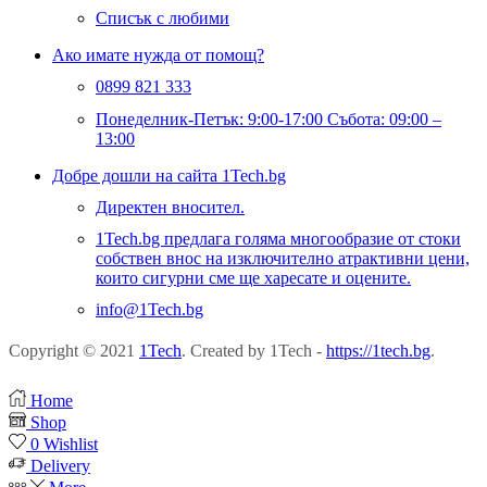
Списък с любими
Ако имате нужда от помощ?
0899 821 333
Понеделник-Петък: 9:00-17:00 Събота: 09:00 –
13:00
Добре дошли на сайта 1Tech.bg
Директен вносител.
1Tech.bg предлага голяма многообразие от стоки
собствен внос на изключително атрактивни цени,
които сигурни сме ще харесате и оцените.
info@1Tech.bg
Copyright © 2021
1Tech
. Created by 1Tech -
https://1tech.bg
.
Home
Shop
0
Wishlist
Delivery