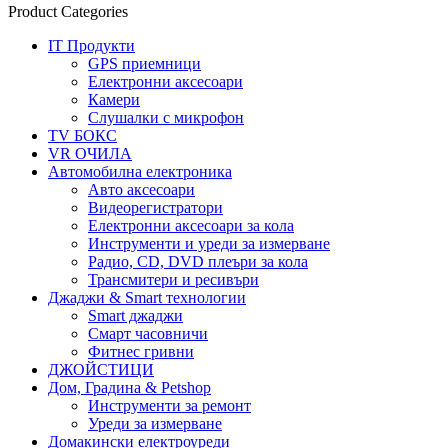
Product Categories
IT Продукти
GPS приемници
Електронни аксесоари
Камери
Слушалки с микрофон
TV БОКС
VR ОЧИЛА
Автомобилна електроника
Авто аксесоари
Видеорегистратори
Електронни аксесоари за кола
Инструменти и уреди за измерване
Радио, CD, DVD плеъри за кола
Трансмитери и ресивъри
Джаджи & Smart технологии
Smart джаджи
Смарт часовничи
Фитнес гривни
ДЖОЙСТИЦИ
Дом, Градина & Petshop
Инструменти за ремонт
Уреди за измерване
Домакински електроуреди