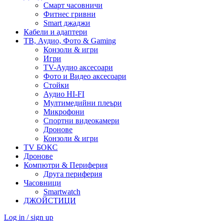
Смарт часовничи
Фитнес гривни
Smart джаджи
Кабели и адаптери
ТВ, Аудио, Фото & Gaming
Конзоли & игри
Игри
TV-Аудио аксесоари
Фото и Видео аксесоари
Стойки
Аудио HI-FI
Мултимедийни плеъри
Микрофони
Спортни видеокамери
Дронове
Конзоли & игри
TV БОКС
Дронове
Компютри & Периферия
Друга периферия
Часовници
Smartwatch
ДЖОЙСТИЦИ
Log in / sign up