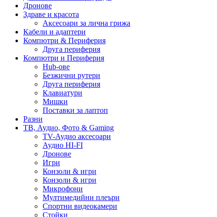
Дронове
Здраве и красота
Аксесоари за лична грижа
Кабели и адаптери
Компютри & Периферия
Друга периферия
Компютри и Периферия
Hub-ове
Безжични рутери
Друга периферия
Клавиатури
Мишки
Поставки за лаптоп
Разни
ТВ, Аудио, Фото & Gaming
TV-Аудио аксесоари
Аудио HI-FI
Дронове
Игри
Конзоли & игри
Конзоли & игри
Микрофони
Мултимедийни плеъри
Спортни видеокамери
Стойки