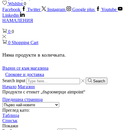
Wishlist
0
Facebook
Twitter
Instagram
Google plus
Youtube
Linkedin
НАМАЛЕНИЯ
0
0
0
Shopping Cart
Няма продукти в количката.
Върни се към магазина
Срокове и доставка
Search input
Search
Начало
Магазин
Продукти с етикет „бързомерци aimpoint“
Предишна страница
Преглед като:
Таблица
Списък
Покажи