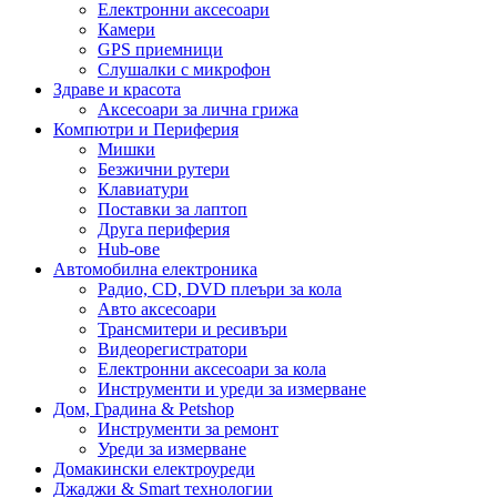
Електронни аксесоари
Камери
GPS приемници
Слушалки с микрофон
Здраве и красота
Аксесоари за лична грижа
Компютри и Периферия
Мишки
Безжични рутери
Клавиатури
Поставки за лаптоп
Друга периферия
Hub-ове
Автомобилна електроника
Радио, CD, DVD плеъри за кола
Авто аксесоари
Трансмитери и ресивъри
Видеорегистратори
Електронни аксесоари за кола
Инструменти и уреди за измерване
Дом, Градина & Petshop
Инструменти за ремонт
Уреди за измерване
Домакински електроуреди
Джаджи & Smart технологии