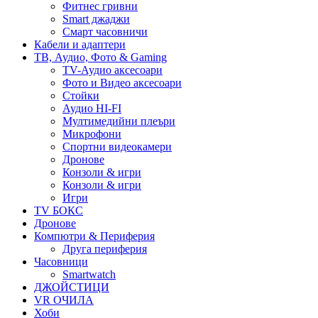
Фитнес гривни
Smart джаджи
Смарт часовничи
Кабели и адаптери
ТВ, Аудио, Фото & Gaming
TV-Аудио аксесоари
Фото и Видео аксесоари
Стойки
Аудио HI-FI
Мултимедийни плеъри
Микрофони
Спортни видеокамери
Дронове
Конзоли & игри
Конзоли & игри
Игри
TV БОКС
Дронове
Компютри & Периферия
Друга периферия
Часовници
Smartwatch
ДЖОЙСТИЦИ
VR ОЧИЛА
Хоби