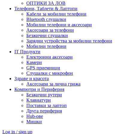
ОПТИКИ ЗА ЛОВ
Телефони, Таблети & Лаптопи
Кабели за мобилни телефони
Bluetooth слушалки
Мобилни телефони и аксесоари
Аксесоари за телефони
Безжични слушалки
Зарядни устройства за мобилни телефони
Мобилни телефони
IT Продукти
Електронни аксесоари
Камери
GPS приемници
Слушалки с микрофон
Здраве и красота
Аксесоари за лична грижа
Компютри и Периферия
Безжични рутери
Клавиатури
Поставки за лаптоп
Друга периферия
Hub-ове
Мишки
Log in / sign up