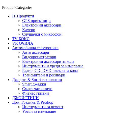
Product Categories
IT Продукти
GPS приемници
Електронни аксесоари
Камери
Слушалки с микрофон
TV БОКС
VR ОЧИЛА
Автомобилна електроника
Авто аксесоари
Видеорегистратори
Електронни аксесоари за кола
Инструменти и уреди за измерване
Радио, CD, DVD плеъри за кола
Трансмитери и ресивъри
Джаджи & Smart технологии
Smart джаджи
Смарт часовничи
Фитнес гривни
ДЖОЙСТИЦИ
Дом, Градина & Petshop
Инструменти за ремонт
Уреди за измерване