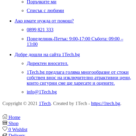
Поръчките ми
Списък с любими
Ако имате нужда от помощ?
0899 821 333
Понеделник-Петък: 9:00-17:00 Събота: 09:00 –
13:00
Добре дошли на сайта 1Tech.bg
Директен вносител.
1Tech.bg предлага голяма многообразие от стоки
собствен внос на изключително атрактивни цени,
които сигурни сме ще харесате и оцените.
info@1Tech.bg
Copyright © 2021
1Tech
. Created by 1Tech -
https://1tech.bg
.
Home
Shop
0
Wishlist
Delivery