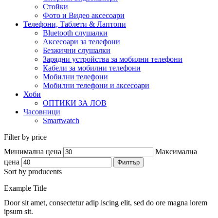
Стойки
Фото и Видео аксесоари
Телефони, Таблети & Лаптопи
Bluetooth слушалки
Аксесоари за телефони
Безжични слушалки
Зарядни устройства за мобилни телефони
Кабели за мобилни телефони
Мобилни телефони
Мобилни телефони и аксесоари
Хоби
ОПТИКИ ЗА ЛОВ
Часовници
Smartwatch
Filter by price
Минимална цена
Максимална
цена
Филтър
Sort by producents
Example Title
Door sit amet, consectetur adip iscing elit, sed do ore magna lorem
ipsum sit.