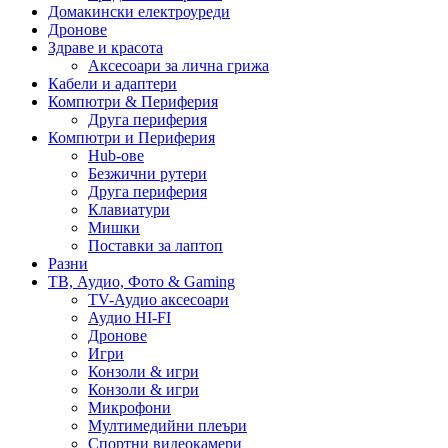
Домакински електроуреди
Дронове
Здраве и красота
Аксесоари за лична грижа
Кабели и адаптери
Компютри & Периферия
Друга периферия
Компютри и Периферия
Hub-ове
Безжични рутери
Друга периферия
Клавиатури
Мишки
Поставки за лаптоп
Разни
ТВ, Аудио, Фото & Gaming
TV-Аудио аксесоари
Аудио HI-FI
Дронове
Игри
Конзоли & игри
Конзоли & игри
Микрофони
Мултимедийни плеъри
Спортни видеокамери