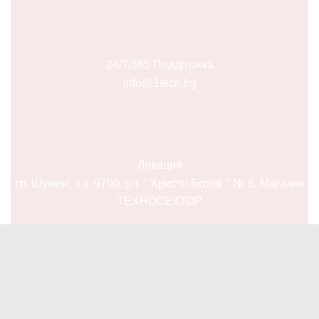
24/7/365 Поддръжка
info@1tech.bg
Локация
гр. Шумен, п.к. 9700, ул. " Христо Ботев " № 6, Магазин
ТЕХНОСЕКТОР
Facebook
Twitter
Instagram
Pinterest
Linkedin
Youtube
Vimeo