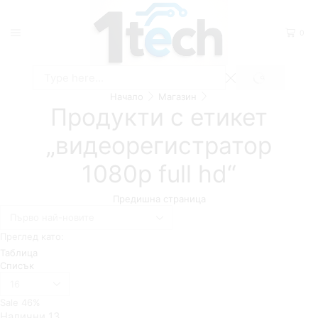
0
SEARCH
Search
Начало
Магазин
input
Продукти с етикет
„видеорегистратор
1080p full hd“
Предишна страница
Преглед като:
Таблица
Списък
Брой
продукти
Sale
46%
на
Налични 13
страница