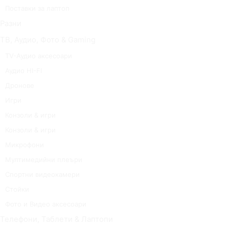
Поставки за лаптоп
Разни
ТВ, Аудио, Фото & Gaming
TV-Аудио аксесоари
Аудио HI-FI
Дронове
Игри
Конзоли & игри
Конзоли & игри
Микрофони
Мултимедийни плеъри
Спортни видеокамери
Стойки
Фото и Видео аксесоари
Телефони, Таблети & Лаптопи