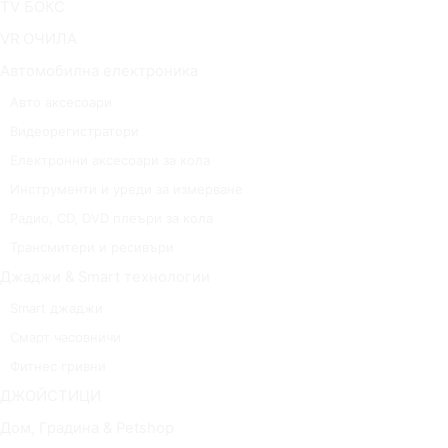
TV БОКС
VR ОЧИЛА
Автомобилна електроника
Авто аксесоари
Видеорегистратори
Електронни аксесоари за кола
Инструменти и уреди за измерване
Радио, CD, DVD плеъри за кола
Трансмитери и ресивъри
Джаджи & Smart технологии
Smart джаджи
Смарт часовничи
Фитнес гривни
ДЖОЙСТИЦИ
Дом, Градина & Petshop