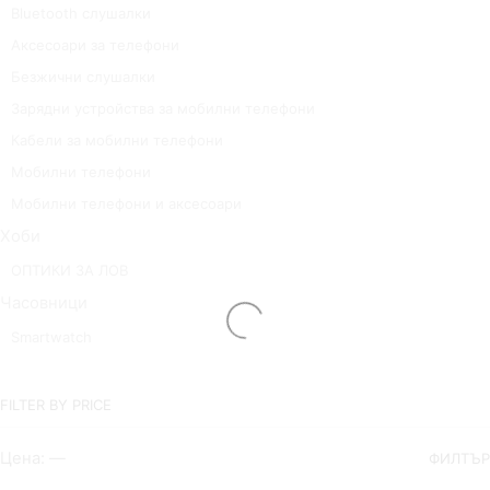
Bluetooth слушалки
Аксесоари за телефони
Безжични слушалки
Зарядни устройства за мобилни телефони
Кабели за мобилни телефони
Мобилни телефони
Мобилни телефони и аксесоари
Хоби
ОПТИКИ ЗА ЛОВ
Часовници
Smartwatch
FILTER BY PRICE
Цена:
—
ФИЛТЪР