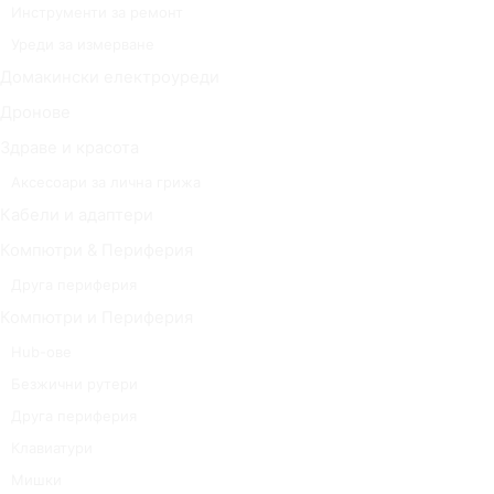
Инструменти за ремонт
Уреди за измерване
Домакински електроуреди
Дронове
Здраве и красота
Аксесоари за лична грижа
Кабели и адаптери
Компютри & Периферия
Друга периферия
Компютри и Периферия
Hub-ове
Безжични рутери
Друга периферия
Клавиатури
Мишки