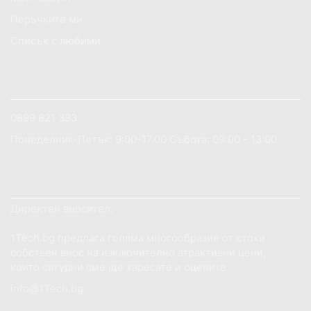
Поръчките ми
Списък с любими
АКО ИМАТЕ НУЖДА ОТ ПОМОЩ?
0899 821 333
Понеделник-Петък: 9:00-17:00 Събота: 09:00 – 13:00
ДОБРЕ ДОШЛИ НА САЙТА 1TECH.BG
Директен вносител.
1Tech.bg предлага голяма многообразие от стоки
собствен внос на изключително атрактивни цени,
които сигурни сме ще харесате и оцените.
info@1Tech.bg