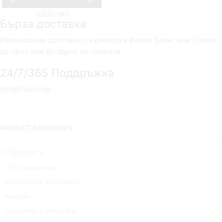
55,73
€
(109.00 лв.)
Original
30,17
€
(59.00 лв.)
Текущата
price
Compare
Бърза доставка
цена
was:
е:
55,73 €
30,17 €
(109.00
Извършваме доставки с куриерска фирма Еконт или Спиди
(59.00
лв.).
до офис или до адрес на клиента.
лв.).
24/7/365 Поддръжка
info@1tech.bg
PRODUCT CATEGORIES
IT Продукти
GPS приемници
Електронни аксесоари
Камери
Слушалки с микрофон