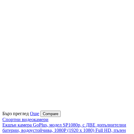
Бърз преглед
Още
Compare
Спортни видеокамери
Екшън камера GoPlus, модел SP1080p, с ДВЕ допълнителни
батерии, водоустойчива, 1080P (1920 х 1080) Full HD, пълен