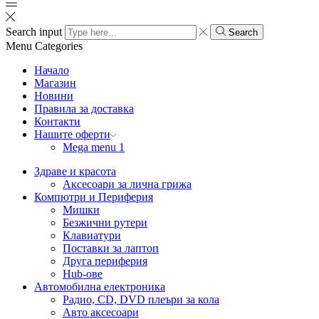
Search input
Search
Menu
Categories
Начало
Магазин
Новини
Правила за доставка
Контакти
Нашите оферти
Mega menu 1
Здраве и красота
Аксесоари за лична грижа
Компютри и Периферия
Мишки
Безжични рутери
Клавиатури
Поставки за лаптоп
Друга периферия
Hub-ове
Автомобилна електроника
Радио, CD, DVD плеъри за кола
Авто аксесоари