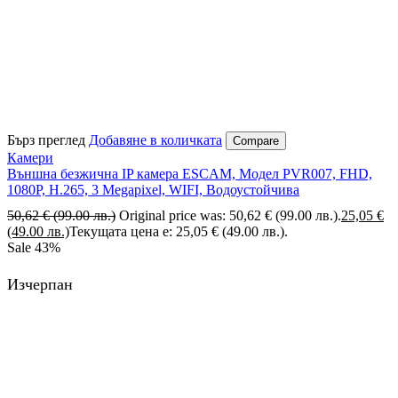
Бърз преглед
Добавяне в количката
Compare
Камери
Външна безжична IP камера ESCAM, Модел PVR007, FHD,
1080P, H.265, 3 Megapixel, WIFI, Водоустойчива
50,62
€
(99.00 лв.)
Original price was: 50,62 € (99.00 лв.).
25,05
€
(49.00 лв.)
Текущата цена е: 25,05 € (49.00 лв.).
Sale
43%
Изчерпан