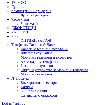
TV БОКС
Дронове
Компютри & Периферия
Друга периферия
Часовници
Smartwatch
ДЖОЙСТИЦИ
VR ОЧИЛА
Хоби
ОПТИКИ ЗА ЛОВ
Телефони, Таблети & Лаптопи
Кабели за мобилни телефони
Bluetooth слушалки
Мобилни телефони и аксесоари
Аксесоари за телефони
Безжични слушалки
Зарядни устройства за мобилни телефони
Мобилни телефони
IT Продукти
Електронни аксесоари
Камери
GPS приемници
Слушалки с микрофон
Log in / sign up