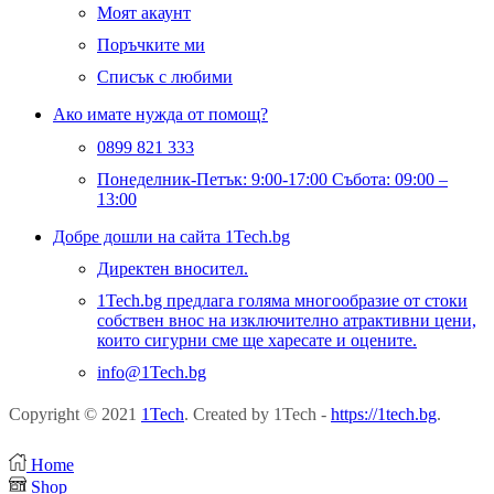
Моят акаунт
Поръчките ми
Списък с любими
Ако имате нужда от помощ?
0899 821 333
Понеделник-Петък: 9:00-17:00 Събота: 09:00 –
13:00
Добре дошли на сайта 1Tech.bg
Директен вносител.
1Tech.bg предлага голяма многообразие от стоки
собствен внос на изключително атрактивни цени,
които сигурни сме ще харесате и оцените.
info@1Tech.bg
Copyright © 2021
1Tech
. Created by 1Tech -
https://1tech.bg
.
Home
Shop