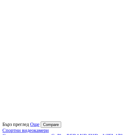
Бърз преглед
Още
Compare
Спортни видеокамери