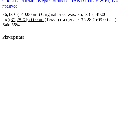
Спортна екшън камера GoPlus RERAND FHD с WIFI, 170
градуса
76,18
€
(149.00 лв.)
Original price was: 76,18 € (149.00
лв.).
35,28
€
(69.00 лв.)
Текущата цена е: 35,28 € (69.00 лв.).
Sale
35%
Изчерпан