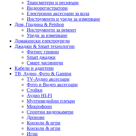
Трансмитери и ресивъри
Видеорегистратори
Електронни аксесоари за кола
Инструменти и уреди за измерване
Дом, Градина & Petshop
Инструменти за ремонт
Уреди за измерване
Домакински електроуреди
Джаджи & Smart технологии
Фитнес гривни
Smart джаджи
Смарт часовничи
Кабели и адаптери
ТВ, Аудио, Фото & Gaming
TV-Аудио аксесоари
Фото и Видео аксесоари
Стойки
Аудио HI-FI
Мултимедийни плеъри
Микрофони
Спортни видеокамери
Дронове
Конзоли & игри
Конзоли & игри
Игри