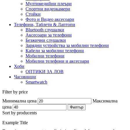
Мултимедийни плеъри
Спортни видеокамери
Стойки
Фото и Видео аксесоари
Телефони, Таблети & Лаптопи
Bluetooth слушалки
Аксесоари за телефони
Безжични слушалки
Зарядни устройства за мобилни телефони
Кабели за мобилни телефони
Мобилни телефони
Мобилни телефони и аксесоари
Хоби
ОПТИКИ ЗА ЛОВ
Часовници
Smartwatch
Filter by price
Минимална цена
Максимална
цена
Филтър
Sort by producents
Example Title