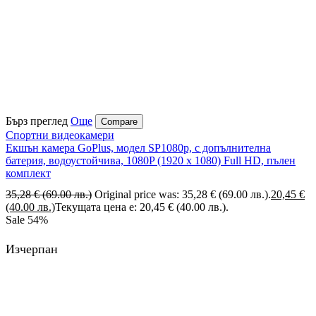
Бърз преглед
Още
Compare
Спортни видеокамери
Екшън камера GoPlus, модел SP1080p, с допълнителна
батерия, водоустойчива, 1080P (1920 х 1080) Full HD, пълен
комплект
35,28
€
(69.00 лв.)
Original price was: 35,28 € (69.00 лв.).
20,45
€
(40.00 лв.)
Текущата цена е: 20,45 € (40.00 лв.).
Sale
54%
Изчерпан