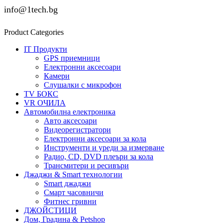
info@1tech.bg
Product Categories
IT Продукти
GPS приемници
Електронни аксесоари
Камери
Слушалки с микрофон
TV БОКС
VR ОЧИЛА
Автомобилна електроника
Авто аксесоари
Видеорегистратори
Електронни аксесоари за кола
Инструменти и уреди за измерване
Радио, CD, DVD плеъри за кола
Трансмитери и ресивъри
Джаджи & Smart технологии
Smart джаджи
Смарт часовничи
Фитнес гривни
ДЖОЙСТИЦИ
Дом, Градина & Petshop