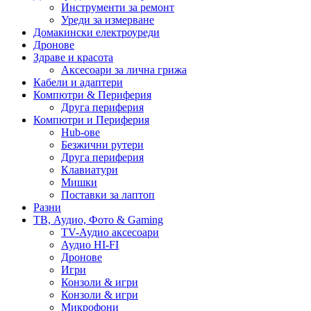
Инструменти за ремонт
Уреди за измерване
Домакински електроуреди
Дронове
Здраве и красота
Аксесоари за лична грижа
Кабели и адаптери
Компютри & Периферия
Друга периферия
Компютри и Периферия
Hub-ове
Безжични рутери
Друга периферия
Клавиатури
Мишки
Поставки за лаптоп
Разни
ТВ, Аудио, Фото & Gaming
TV-Аудио аксесоари
Аудио HI-FI
Дронове
Игри
Конзоли & игри
Конзоли & игри
Микрофони