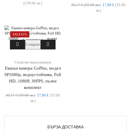
(139.00 лв.)
30,17
€
(59.00 лв.)
17,90
€
(35.00
лв.)
SALE
41%
ИЗЧЕРПАН
Compare
Спортни видеокамери
Екшън камера GoPlus, модел
SP1080p, водоустойчива, Full
HD, 1080P, 30FPS, пълен
комплект
30,17
€
(59.00 лв.)
17,90
€
(35.00
лв.)
БЪРЗА ДОСТАВКА