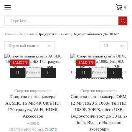
0
Начало
Магазин
Продукти С Етикет „Водоустойчивост До 30 М“
SALE
30%
SALE
41%
ИЗЧЕРПАН
ИЗЧЕРПАН
Compare
Compare
Спортни видеокамери
Спортни видеокамери
Спортна екшън камера
Спортна екшън камера OEM,
AUSEK, 16 MP, 4К Ultra HD,
12 MP /1920 x 1080/, Full HD,
170 градуса, Wi-Fi, HDMI,
1080P, 30FPS, micro USB,
Аксесоари
Водоустойчивост до 30 м, 2-
inch, Black с Включени
AUSEK
аксесоари
101,75
€
(199.00 лв.)
71,07
€