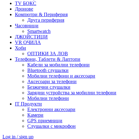
TV БОКС
Дронове
Компютри & Периферия
Друга периферия
Часовници
Smartwatch
ДЖОЙСТИЦИ
VR ОЧИЛА
Хоби
ОПТИКИ ЗА ЛОВ
Телефони, Таблети & Лаптопи
Кабели за мобилни телефони
Bluetooth слушалки
Мобилни телефони и аксесоари
Аксесоари за телефони
Безжични слушалки
Зарядни устройства за мобилни телефони
Мобилни телефони
IT Продукти
Електронни аксесоари
Камери
GPS приемници
Слушалки с микрофон
Log in / sign up