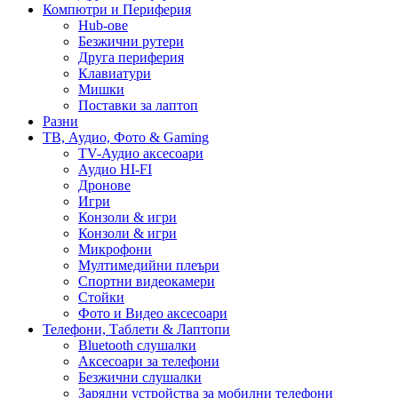
Компютри и Периферия
Hub-ове
Безжични рутери
Друга периферия
Клавиатури
Мишки
Поставки за лаптоп
Разни
ТВ, Аудио, Фото & Gaming
TV-Аудио аксесоари
Аудио HI-FI
Дронове
Игри
Конзоли & игри
Конзоли & игри
Микрофони
Мултимедийни плеъри
Спортни видеокамери
Стойки
Фото и Видео аксесоари
Телефони, Таблети & Лаптопи
Bluetooth слушалки
Аксесоари за телефони
Безжични слушалки
Зарядни устройства за мобилни телефони