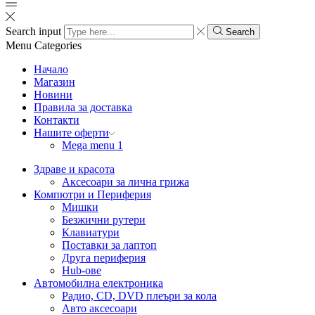
Search input
Search
Menu
Categories
Начало
Магазин
Новини
Правила за доставка
Контакти
Нашите оферти
Mega menu 1
Здраве и красота
Аксесоари за лична грижа
Компютри и Периферия
Мишки
Безжични рутери
Клавиатури
Поставки за лаптоп
Друга периферия
Hub-ове
Автомобилна електроника
Радио, CD, DVD плеъри за кола
Авто аксесоари