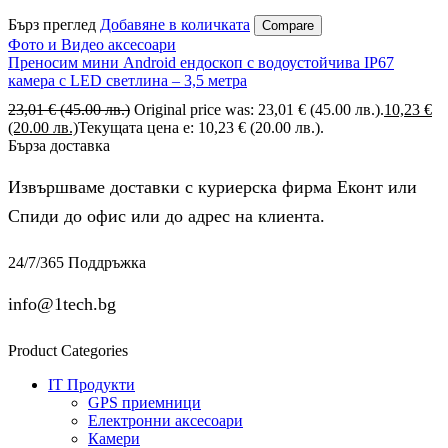
Бърз преглед
Добавяне в количката
Compare
Фото и Видео аксесоари
Преносим мини Android ендоскоп с водоустойчива IP67
ĸaмepa c LЕD cвeтлинa – 3,5 мeтpa
23,01
€
(45.00 лв.)
Original price was: 23,01 € (45.00 лв.).
10,23
€
(20.00 лв.)
Текущата цена е: 10,23 € (20.00 лв.).
Бърза доставка
Извършваме доставки с куриерска фирма Еконт или
Спиди до офис или до адрес на клиента.
24/7/365 Поддръжка
info@1tech.bg
Product Categories
IT Продукти
GPS приемници
Електронни аксесоари
Камери