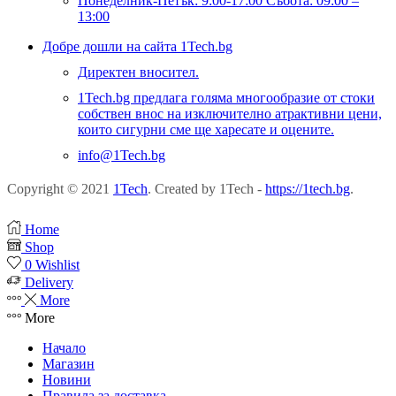
Понеделник-Петък: 9:00-17:00 Събота: 09:00 –
13:00
Добре дошли на сайта 1Tech.bg
Директен вносител.
1Tech.bg предлага голяма многообразие от стоки
собствен внос на изключително атрактивни цени,
които сигурни сме ще харесате и оцените.
info@1Tech.bg
Copyright © 2021
1Tech
. Created by 1Tech -
https://1tech.bg
.
Home
Shop
0
Wishlist
Delivery
More
More
Начало
Магазин
Новини
Правила за доставка