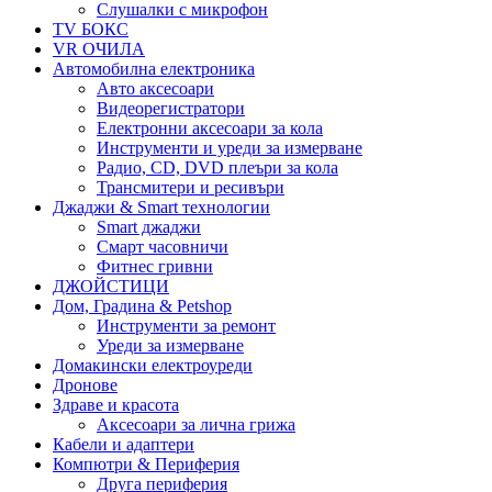
Слушалки с микрофон
TV БОКС
VR ОЧИЛА
Автомобилна електроника
Авто аксесоари
Видеорегистратори
Електронни аксесоари за кола
Инструменти и уреди за измерване
Радио, CD, DVD плеъри за кола
Трансмитери и ресивъри
Джаджи & Smart технологии
Smart джаджи
Смарт часовничи
Фитнес гривни
ДЖОЙСТИЦИ
Дом, Градина & Petshop
Инструменти за ремонт
Уреди за измерване
Домакински електроуреди
Дронове
Здраве и красота
Аксесоари за лична грижа
Кабели и адаптери
Компютри & Периферия
Друга периферия