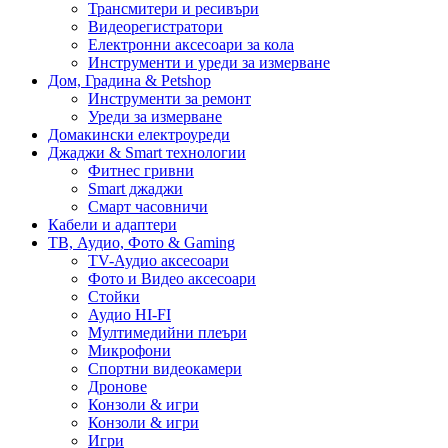
Трансмитери и ресивъри
Видеорегистратори
Електронни аксесоари за кола
Инструменти и уреди за измерване
Дом, Градина & Petshop
Инструменти за ремонт
Уреди за измерване
Домакински електроуреди
Джаджи & Smart технологии
Фитнес гривни
Smart джаджи
Смарт часовничи
Кабели и адаптери
ТВ, Аудио, Фото & Gaming
TV-Аудио аксесоари
Фото и Видео аксесоари
Стойки
Аудио HI-FI
Мултимедийни плеъри
Микрофони
Спортни видеокамери
Дронове
Конзоли & игри
Конзоли & игри
Игри