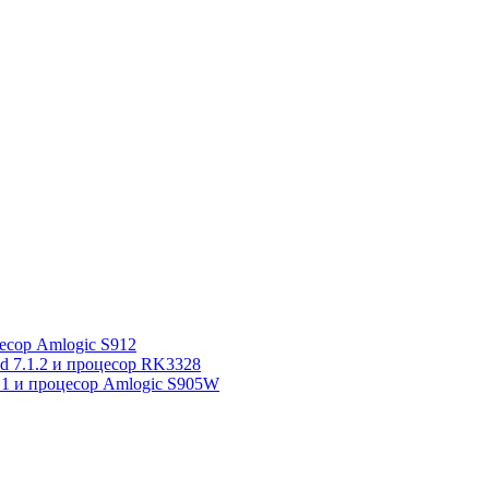
сор Amlogic S912
7.1.2 и процесор RK3328
1 и процесор Amlogic S905W