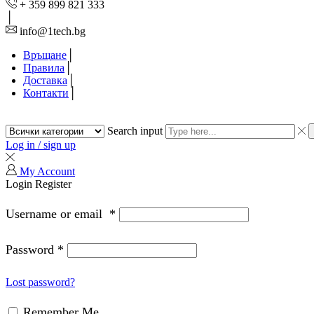
+ 359 899 821 333
info@1tech.bg
Връщане
Правила
Доставка
Контакти
Search input
Log in / sign up
My Account
Login
Register
Username or email
*
Password
*
Lost password?
Remember Me