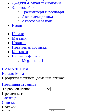
Джаджи & Smart технологии
За автомобила
Трансмитери и ресивъри
Авто електроника
Аксесоари за кола
Новини
Начало
Магазин
Новини
Правила за доставка
Контакти
Нашите оферти
Mega menu 1
НАМАЛЕНИЯ
Начало
Магазин
Продукти с етикет „домашна грижа“
Предишна страница
Преглед като:
Таблица
Списък
Покажи