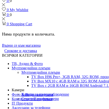
0
0
0
My Wishlist
0
0
0
Shopping Cart
Няма продукти в количката.
Върни се към магазина
Срокове и доставка
ВСИЧКИ КАТЕГОРИИ
ТВ, Аудио & Фото
Мултимедийни плеъри
Мултимедийни плеъри
TV Box H96 Pro+, 3GB RAM, 32G ROM, проце
TV Box MX10 с 4GB RAM и 32G ROM Android 
TV Box с 2GB RAM и 16GВ ROM Android 7.1.
Камери
Камери за видеонаблюдение
Фото & Видео аксесоари
Спортни видеокамери
Компютри и Периферия
IT Продукти
Аксесоари за телефони